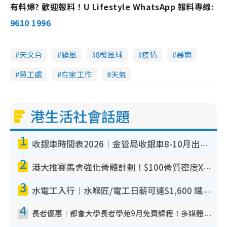
有料爆? 歡迎報料！U Lifestyle WhatsApp 報料專線:
9610 1996
天文台
颱風
8號風球
疫情
暴雨
勞工處
在家工作
天氣
港生活社會話題
1
收銀車時間表2026｜金管局收銀車8-10月出沒地點+時間！無須手續費！硬幣免費轉現鈔或增值至八達通
2
港大推賽馬會強化骨骼計劃！$100骨質密度X光檢查 完成免費運動訓練送超市禮券！附參加資格
3
水電工入行︱水喉匠/電工日薪可達$1,600 鐵飯碗職業難被AI取代！附薪酬參考＋入行考牌途徑
4
長者優惠｜都會大學長者學苑9月免費課程！多媒體/微電影創作/網絡安全 附報名方法教學