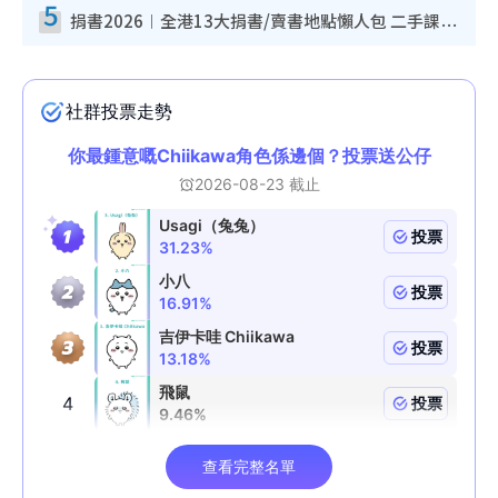
5
捐書2026︱全港13大捐書/賣書地點懶人包 二手課本最高$150＋舊書換免費咖啡/戲票