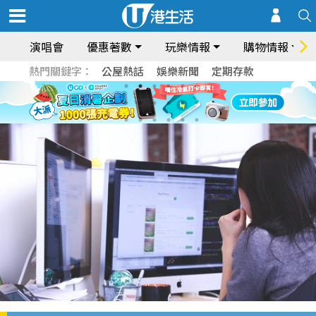
演唱會
優惠著數
玩樂情報
購物情報
熱門關鍵字：
公屋熱話
娛樂新聞
定期存款