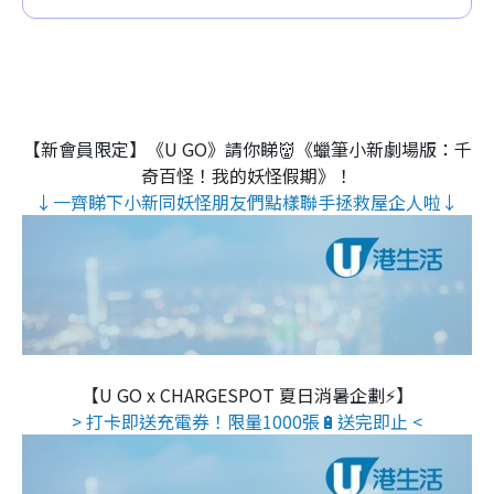
【新會員限定】《U GO》請你睇👹《蠟筆小新劇場版：千
奇百怪！我的妖怪假期》！
↓一齊睇下小新同妖怪朋友們點樣聯手拯救屋企人啦↓
【U GO x CHARGESPOT 夏日消暑企劃⚡】
> 打卡即送充電券！限量1000張🔋送完即止 <