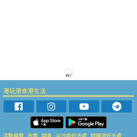
港玩港食港生活
活動展覽
市集
開倉
尖沙咀好去處
銅鑼灣好去處