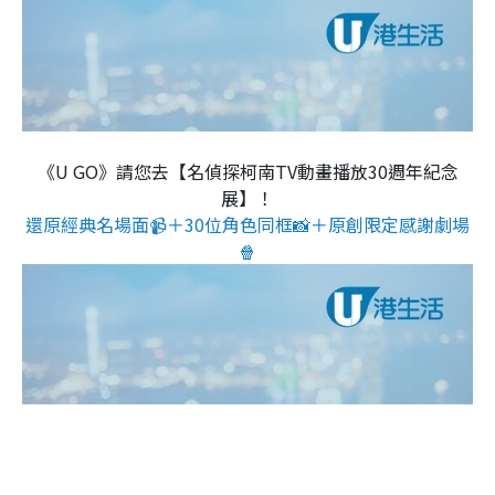
《U GO》請您去【名偵探柯南TV動畫播放30週年紀念
展】！
還原經典名場面📹＋30位角色同框📸＋原創限定感謝劇場
🍿