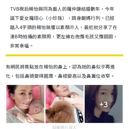
TVB視后楊怡與同為藝人的羅仲謙結婚數年，今年
誕下愛女羅翊心（小珍珠），躋身靚媽行列。已經
踏入4字頭的楊怡無懼以素顏示人，最近就分享了在
湊B時拍攝的素顏照，更左擁右抱攬毛孩又攬囡囡，
非常幸福。
有網民將焦點放在楊怡的鼻上，認為她的鼻似乎再進
化，包括鼻頭變得圓潤、鼻樑變高以及鼻翼位收窄。
+3
點擊圖片放大