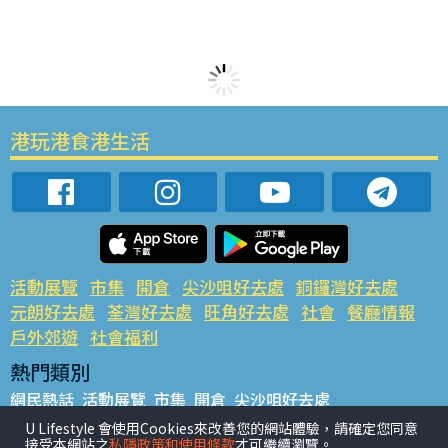
港玩港食港生活
活動展覽
市集
開倉
尖沙咀好去處
銅鑼灣好去處
元朗好去處
荃灣好去處
旺角好去處
社會
餐廳情報
戶外郊遊
社會福利
熱門類別
網民熱話
活動展覽
市集
開倉
尖沙咀好去處
銅鑼灣好去處
元朗好去處
荃灣好去處
旺角好去處
社會
U Lifestyle 會使用Cookies來改善您的網站體驗，請確定您同意
接受本網站之
私隱政策和使用條款
才可繼續瀏覽。
餐廳情報
戶外郊遊