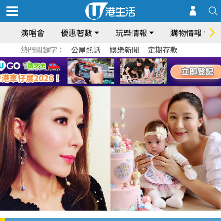
演唱會
優惠著數
玩樂情報
購物情報
熱門關鍵字：
公屋熱話
娛樂新聞
定期存款