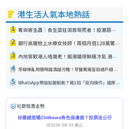
港生活人氣本地熱話
1
奪命寄生蟲｜食生菜狂瀉首現死者！疫潮惡化錄1.8萬宗病例 揭洗菜3大謬誤
2
銀行高層戀上水療女技師！兩個月借128萬驚覺「沉船」沉落火海 揭背後疑似邪教操控賣淫
3
內地客歎港人唔識老！揭港鐵保鮮級冷氣 港人求放過：咪投訴
4
牙線棒亂用隨時越清越污糟！牙醫驚揭盲目過戶細菌恐致蛀牙：呢種先係日常真保養
5
WhatsApp預設貼圖點刪？揭1招「反向操作」還原簡潔介面 附3步實測教學