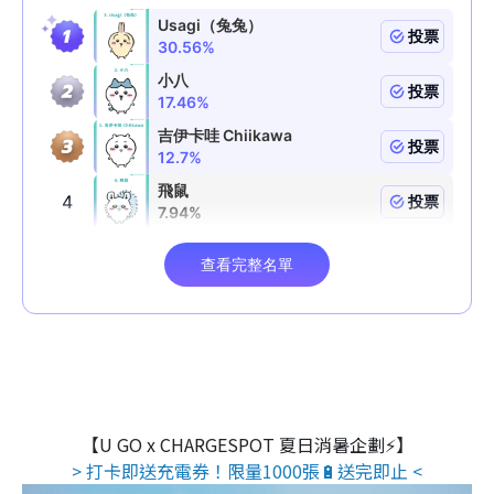
【U GO x CHARGESPOT 夏日消暑企劃⚡】
> 打卡即送充電券！限量1000張🔋送完即止 <