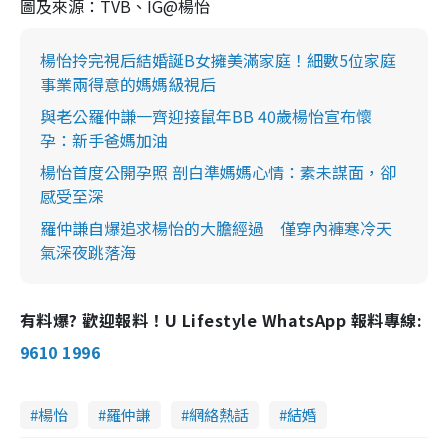
圖及來源：TVB、IG@楊怡
楊怡拎完視后結婚誕B女擁美滿家庭！細數5位家庭
事業兩得意的媽媽級視后
與老公羅仲謙一齊迎接鼠年BB 40歲楊怡宣布懷
孕：新手爸媽加油
楊怡首度公開孕照 剖白準媽媽心情：素未謀面，卻
感受至深
羅仲謙自爆追求楊怡的大膽經過 僅穿內褲寒冷天
氣深夜跳落海
有料爆? 歡迎報料！U Lifestyle WhatsApp 報料專線:
9610 1996
楊怡
羅仲謙
網絡熱話
結婚