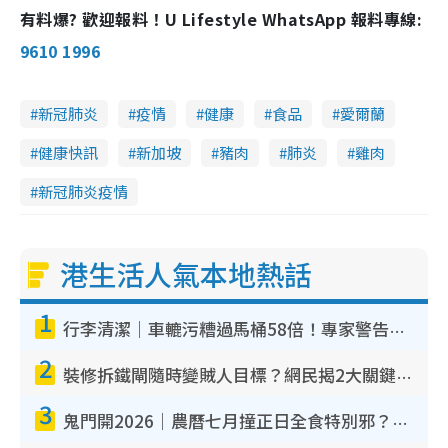
有料爆? 歡迎報料！U Lifestyle WhatsApp 報料專線:
9610 1996
新冠肺炎
疫情
健康
食品
愛爾蘭
健康快訊
新加坡
豬肉
肺炎
雞肉
新冠肺炎疫情
港生活人氣本地熱話
1
行李清潔｜車轆污糟過馬桶58倍！專家警告忌用酒精抹 教1招免污手除菌
2
裝修拆鐵閘隨時變賊人目標？網民揭2大關鍵用途：裝新式等於白裝？附新舊鐵閘分別
3
鬼門開2026｜農曆七月撞正日全食特別邪？專家警告切忌做一事！揭4大禁忌+2招保平安