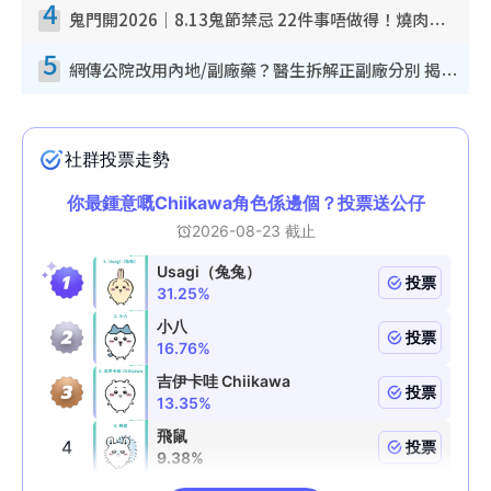
4
鬼門開2026｜8.13鬼節禁忌 22件事唔做得！燒肉、刺身要少食？半夜勿吹口哨/打呢個電話
5
網傳公院改用內地/副廠藥？醫生拆解正副廠分別 揭4類人換藥隨時出事