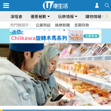
演唱會
優惠著數
玩樂情報
購物情報
熱門關鍵字：
公屋熱話
娛樂新聞
定期存款