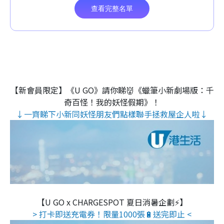
【新會員限定】《U GO》請你睇👹《蠟筆小新劇場版：千
奇百怪！我的妖怪假期》！
↓一齊睇下小新同妖怪朋友們點樣聯手拯救屋企人啦↓
【U GO x CHARGESPOT 夏日消暑企劃⚡】
> 打卡即送充電券！限量1000張🔋送完即止 <