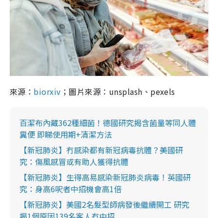
來源：
biorxiv
；圖片來源：unsplash、pexels
百潔布內藏362種細菌！德國研究揭含菌量等同人體
糞便 即睇使用期+清潔方法
【新冠肺炎】冇感染都有新冠病毒抗體？美國研
究：傷風感冒或有助人獲得抗體
【新冠肺炎】生得高易感染新冠肺炎病毒！英國研
究：身高6呎者中招機會高1倍
【新冠肺炎】美國2名髮型師病發後繼續開工 研究
揭1個原因139名客人冇中招