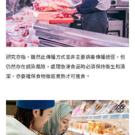
研究亦指，雖然此傳播方式並非主要病毒傳播途徑，但
仍然存在感染風險，處
理急凍食
品
時必須
保持衛生
和
清
潔
，
亦要確保
食物徹底煮
熟
才可進食。