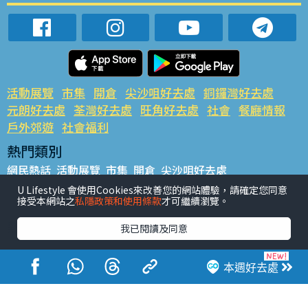
活動展覽
市集
開倉
尖沙咀好去處
銅鑼灣好去處
元朗好去處
荃灣好去處
旺角好去處
社會
餐廳情報
戶外郊遊
社會福利
熱門類別
網民熱話
活動展覽
市集
開倉
尖沙咀好去處
銅鑼灣好去處
元朗好去處
荃灣好去處
旺角好去處
社會
U Lifestyle 會使用Cookies來改善您的網站體驗，請確定您同意
接受本網站之
私隱政策和使用條款
才可繼續瀏覽。
餐廳情報
戶外郊遊
熱門標籤
我已閱讀及同意
#UGO搵好去處
#人氣活動推介
#美食社群熱話
#親子玩樂好去處
#ULifestyle應用程式
#限時搶
本週好去處
#UJetso禮物放送
#ULifestyle商戶中心
#著數
#網絡熱話