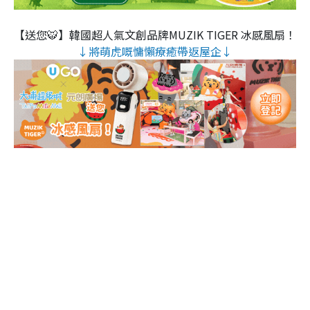
【送您🐯】韓國超人氣文創品牌MUZIK TIGER 冰感風扇！
↓將萌虎嘅慵懶療癒帶返屋企↓