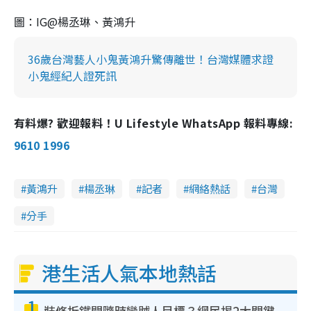
圖：IG@楊丞琳、黃鴻升
36歲台灣藝人小鬼黃鴻升驚傳離世！台灣媒體求證
小鬼經紀人證死訊
有料爆? 歡迎報料！U Lifestyle WhatsApp 報料專線:
9610 1996
黃鴻升
楊丞琳
記者
網絡熱話
台灣
分手
港生活人氣本地熱話
1