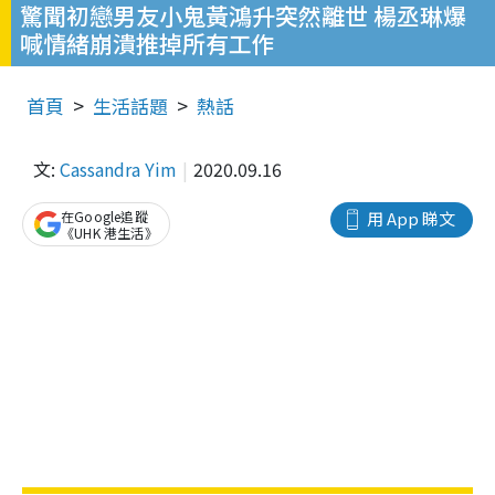
驚聞初戀男友小鬼黃鴻升突然離世 楊丞琳爆
喊情緒崩潰推掉所有工作
首頁
生活話題
熱話
文:
Cassandra Yim
2020.09.16
在Google追蹤
用 App 睇文
《UHK 港生活》