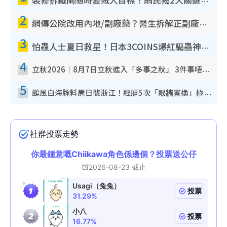
裝修拆鐵閘隨時變賊人目標？網民揭2大關鍵用途：裝新式等於白裝？附新舊鐵閘分別
2
網傳公院改用內地/副廠藥？醫生拆解正副廠分別 揭4類人換藥隨時出事
3
怕蟲人士夏日救星！日本3COINS爆紅驅蟲神器$45起 1招「全程免觸碰」輕鬆搞定小強
4
立秋2026｜8月7日立秋進入「多事之秋」 3件事唔做得！專家教6招開運 清枱頭／銀包納氣接好運
5
颱風白海豚料周日襲浙江！經歷5次「眼牆置換」極罕見 成登陸內地最長途颱風