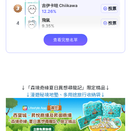
↓「森境奇緣夏日異想尋龍記」限定精品↓
↓漫遊秘境地墊、多用途旅行收納袋↓