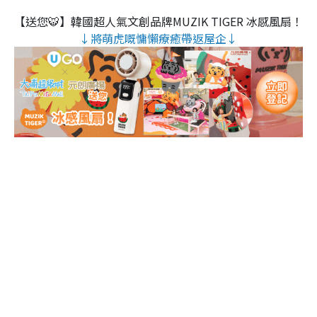
【送您🐯】韓國超人氣文創品牌MUZIK TIGER 冰感風扇！
↓將萌虎嘅慵懶療癒帶返屋企↓