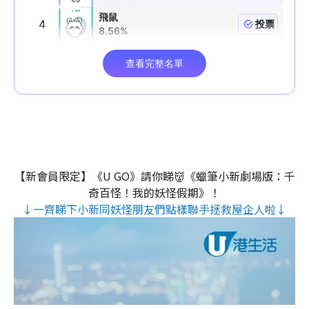
【新會員限定】《U GO》請你睇👹《蠟筆小新劇場版：千
奇百怪！我的妖怪假期》！
↓一齊睇下小新同妖怪朋友們點樣聯手拯救屋企人啦↓