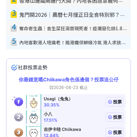
香港山邊鐵閘邊門大開？內地客困惑意義何在！網民神回覆：呢種叫法理性防禦
3
鬼門開2026｜農曆七月撞正日全食特別邪？專家警告切忌做一事！揭4大禁忌+2招保平安
4
奪命寄生蟲｜食生菜狂瀉首現死者！疫潮惡化錄1.8萬宗病例 揭洗菜3大謬誤
5
內地客歎港人唔識老！揭港鐵保鮮級冷氣 港人求放過：咪投訴