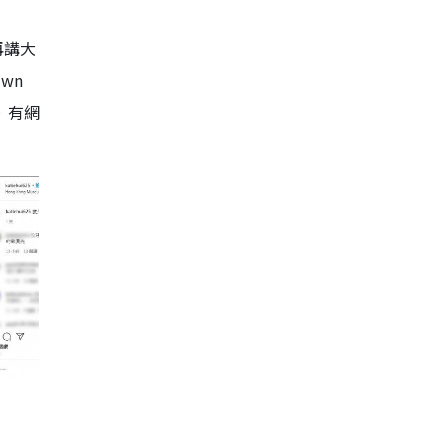
再講大
own
後，有網