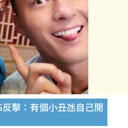
G反擊：有個小丑氹自己開