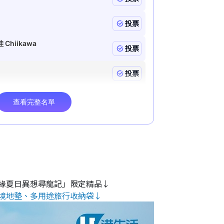
緣夏日異想尋龍記」限定精品↓
境地墊、多用途旅行收納袋↓