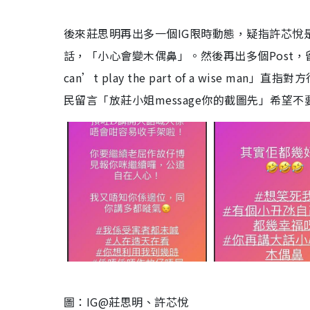
後來莊思明再出多一個IG限時動態，疑指許芯悅
話，「小心會變木偶鼻」。然後再出多個Post，留言：「A wise
can’t play the part of a wis
民留言「放莊小姐message你的截圖先」希望
圖：IG@莊思明、許芯悅