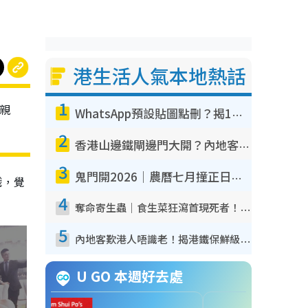
港生活人氣本地熱話
1
親
WhatsApp預設貼圖點刪？揭1招「反向操作」還原簡潔介面 附3步實測教學
2
香港山邊鐵閘邊門大開？內地客困惑意義何在！網民神回覆：呢種叫法理性防禦
3
鬼門開2026｜農曆七月撞正日全食特別邪？專家警告切忌做一事！揭4大禁忌+2招保平安
戲，覺
4
奪命寄生蟲｜食生菜狂瀉首現死者！疫潮惡化錄1.8萬宗病例 揭洗菜3大謬誤
5
內地客歎港人唔識老！揭港鐵保鮮級冷氣 港人求放過：咪投訴
U GO 本週好去處