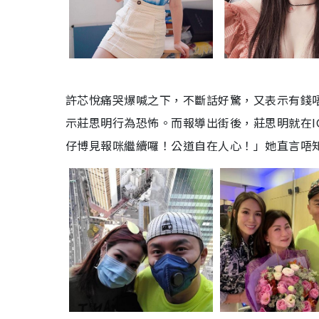
許芯悅痛哭爆喊之下，不斷話好驚，又表示有錢
示莊思明行為恐怖。而報導出街後，莊思明就在I
仔博見報咪繼續囉！公道自在人心！」她直言唔