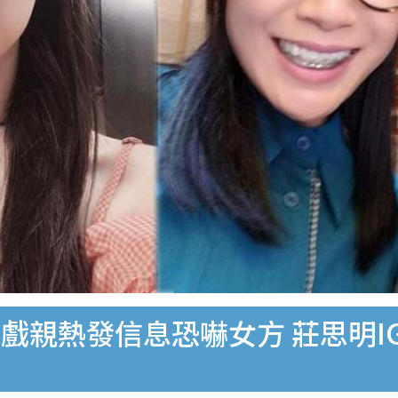
戲親熱發信息恐嚇女方 莊思明I