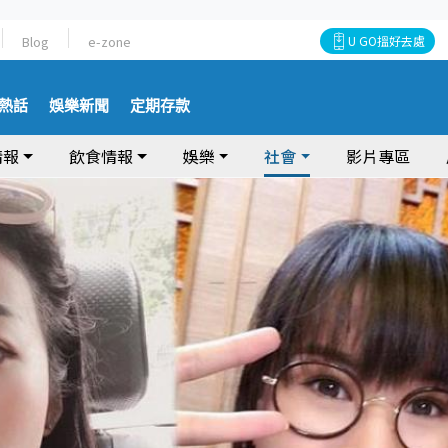
Blog
e-zone
U GO搵好去處
熱話
娛樂新聞
定期存款
情報
飲食情報
娛樂
社會
影片專區