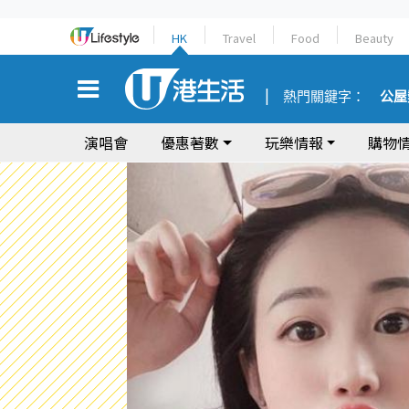
HK
Travel
Food
Beauty
熱門關鍵字：
公屋
演唱會
優惠著數
玩樂情報
購物