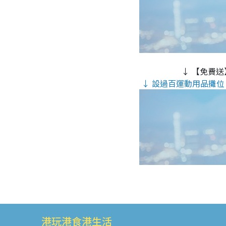
↓ 【免費送
↓ 設過百運動用品攤位 
港玩港食港生活