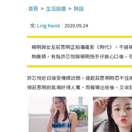
首頁
生活話題
熱話
文:
Ling Kwok
2020.09.24
楊明與女友莊思明正拍攝電影《時代》，不過楊
熱鏡頭，有指許芯悅與楊明拖手仔挨心口後，引
許芯悅近日接受傳媒訪問，提起莊思明時忍不住
得莊思明的氣場好得人驚，而報導出街後，又收