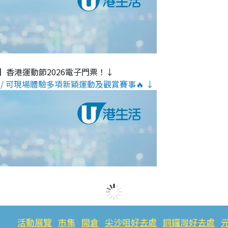
】香港運動節2026電子門票！↓
/ 可現場體驗多項新穎運動及觀賞賽事🔥 ↓
活動展覽
市集
開倉
尖沙咀好去處
銅鑼灣好去處