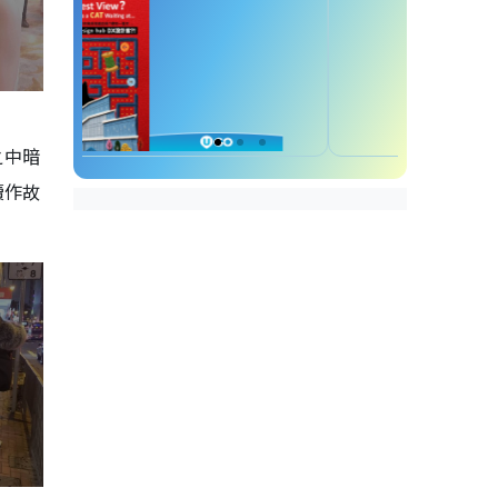
之中暗
續作故