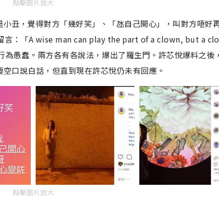
點擊圖片放大
是小丑，覺得對方「幾好笑」、「氹自己開心」，叫對方唔好
 man can play the part of a clown, but a cl
e man」直指對方行為愚蠢。兩方各有各說法，爆出了羅生門。許芯悅爆料之
不要空口說白話，但直到現在許芯悅仍未有回應。
點擊圖片放大