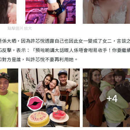
點擊圖片放大
唔係大晒，因為許芯悅透露自己也因此女一變成了女二，言談
G反擊，表示：「預咗啲講大話嘅人係唔會咁易收手！你要繼
知對方是誰，叫許芯悅不要再利用她。
+4