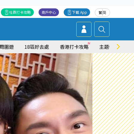
社群打卡攻略
商戶中心
下載 App
繁
简
周圍遊
18區好去處
香港打卡攻略
主題特集