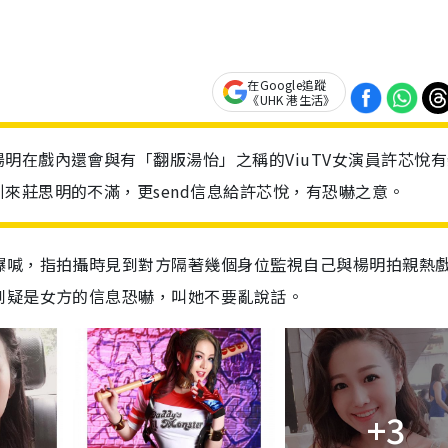
在Google追蹤
《UHK 港生活》
明在戲內還會與有「翻版湯怡」之稱的ViuTV女演員許芯悅有
來莊思明的不滿，更send信息給許芯悅，有恐嚇之意。
爆喊，指拍攝時見到對方隔著幾個身位監視自己與楊明拍親熱
到疑是女方的信息恐嚇，叫她不要亂說話。
+3