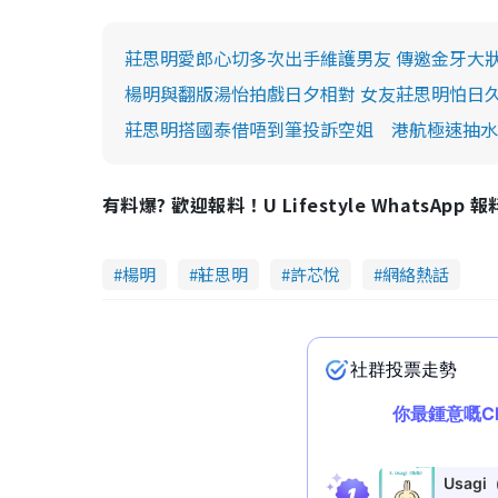
莊思明愛郎心切多次出手維護男友 傳邀金牙大
楊明與翻版湯怡拍戲日夕相對 女友莊思明怕日
莊思明搭國泰借唔到筆投訴空姐 港航極速抽水
有料爆? 歡迎報料！U Lifestyle WhatsApp 
楊明
莊思明
許芯悅
網絡熱話