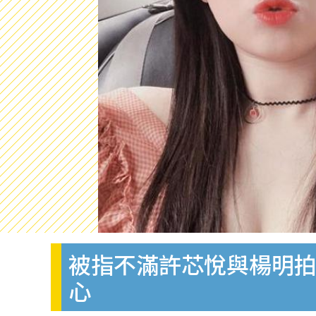
被指不滿許芯悅與楊明拍
心