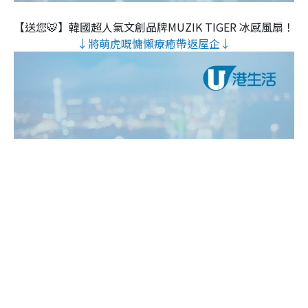
【送您🐯】韓國超人氣文創品牌MUZIK TIGER 冰感風扇！
↓將萌虎嘅慵懶療癒帶返屋企↓