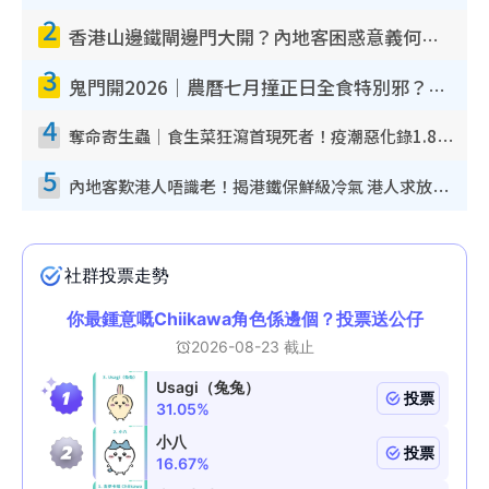
2
香港山邊鐵閘邊門大開？內地客困惑意義何在！網民神回覆：呢種叫法理性防禦
3
鬼門開2026｜農曆七月撞正日全食特別邪？專家警告切忌做一事！揭4大禁忌+2招保平安
4
奪命寄生蟲｜食生菜狂瀉首現死者！疫潮惡化錄1.8萬宗病例 揭洗菜3大謬誤
5
內地客歎港人唔識老！揭港鐵保鮮級冷氣 港人求放過：咪投訴