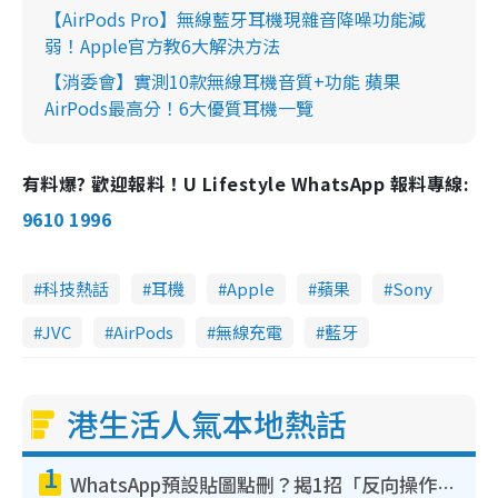
【AirPods Pro】無線藍牙耳機現雜音降噪功能減
弱！Apple官方教6大解決方法
【消委會】實測10款無線耳機音質+功能 蘋果
AirPods最高分！6大優質耳機一覽
有料爆? 歡迎報料！U Lifestyle WhatsApp 報料專線:
9610 1996
科技熱話
耳機
Apple
蘋果
Sony
JVC
AirPods
無線充電
藍牙
港生活人氣本地熱話
1
WhatsApp預設貼圖點刪？揭1招「反向操作」還原簡潔介面 附3步實測教學