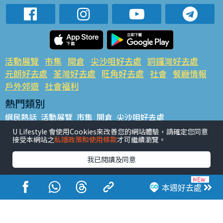
活動展覽
市集
開倉
尖沙咀好去處
銅鑼灣好去處
元朗好去處
荃灣好去處
旺角好去處
社會
餐廳情報
戶外郊遊
社會福利
熱門類別
網民熱話
活動展覽
市集
開倉
尖沙咀好去處
銅鑼灣好去處
元朗好去處
荃灣好去處
旺角好去處
社會
U Lifestyle 會使用Cookies來改善您的網站體驗，請確定您同意
接受本網站之
私隱政策和使用條款
才可繼續瀏覽。
餐廳情報
戶外郊遊
熱門標籤
我已閱讀及同意
#UGO搵好去處
#人氣活動推介
#美食社群熱話
#親子玩樂好去處
#ULifestyle應用程式
#限時搶
本週好去處
#UJetso禮物放送
#ULifestyle商戶中心
#著數
#網絡熱話
香港經濟日報版權所有©2026