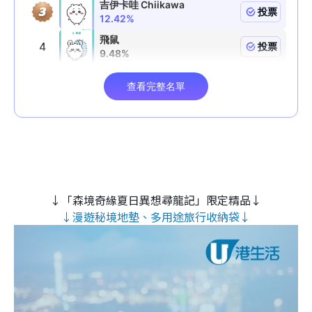
↓「森境奇緣夏日異想尋龍記」限定精品↓
↓漫遊秘境地墊、多用途旅行收納袋↓