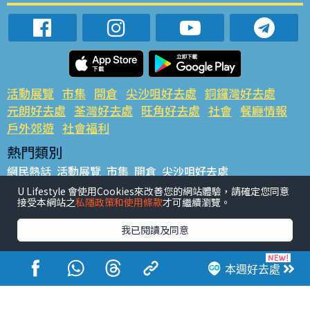
活動展覽
市集
開倉
尖沙咀好去處
銅鑼灣好去處
元朗好去處
荃灣好去處
旺角好去處
社會
餐廳情報
戶外郊遊
社會福利
熱門類別
網民熱話
活動展覽
市集
開倉
尖沙咀好去處
銅鑼灣好去處
元朗好去處
荃灣好去處
旺角好去處
社會
U Lifestyle 會使用Cookies來改善您的網站體驗，請確定您同意
接受本網站之
私隱政策和使用條款
才可繼續瀏覽。
餐廳情報
戶外郊遊
熱門標籤
我已閱讀及同意
#UGO搵好去處
#人氣活動推介
#美食社群熱話
#親子玩樂好去處
#ULifestyle應用程式
#限時搶
本週好去處
#UJetso禮物放送
#ULifestyle商戶中心
#著數
#網絡熱話