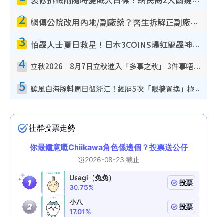
裝修拆鐵閘隨時變賊人目標？網民揭2大關鍵用途：裝新式等於白裝？附新舊鐵閘分別
2
網傳公院改用內地/副廠藥？醫生拆解正副廠分別 揭4類人換藥隨時出事
3
怕蟲人士夏日救星！日本3COINS爆紅驅蟲神器$45起 1招「全程免觸碰」輕鬆搞定小強
4
立秋2026｜8月7日立秋進入「多事之秋」 3件事唔做得！專家教6招開運 清枱頭／銀包納氣接好運
5
颱風白海豚料周日襲浙江！經歷5次「眼牆置換」極罕見 成登陸內地最長途颱風