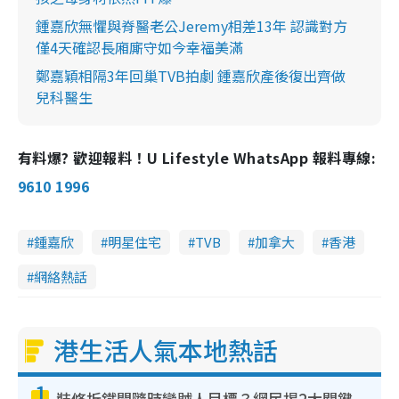
鍾嘉欣無懼與脊醫老公Jeremy相差13年 認識對方
僅4天確認長廂廝守如今幸福美滿
鄭嘉穎相隔3年回巢TVB拍劇 鍾嘉欣產後復出齊做
兒科醫生
有料爆? 歡迎報料！U Lifestyle WhatsApp 報料專線:
9610 1996
鍾嘉欣
明星住宅
TVB
加拿大
香港
網絡熱話
港生活人氣本地熱話
1