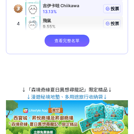
↓「森境奇緣夏日異想尋龍記」限定精品↓
↓漫遊秘境地墊、多用途旅行收納袋↓