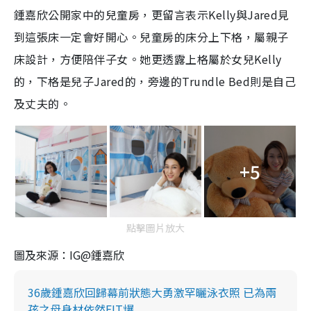
鍾嘉欣公開家中的兒童房，更留言表示Kelly與Jared見
到這張床一定會好開心。兒童房的床分上下格，屬親子
床設計，方便陪伴子女。她更透露上格屬於女兒Kelly
的，下格是兒子Jared的，旁邊的Trundle Bed則是自己
及丈夫的。
+5
點擊圖片放大
圖及來源：IG@鍾嘉欣
36歲鍾嘉欣回歸幕前狀態大勇激罕曬泳衣照 已為兩
孩之母身材依然FIT爆