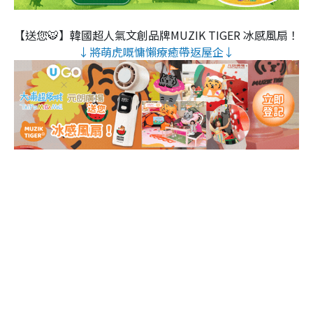
【送您🐯】韓國超人氣文創品牌MUZIK TIGER 冰感風扇！
↓將萌虎嘅慵懶療癒帶返屋企↓