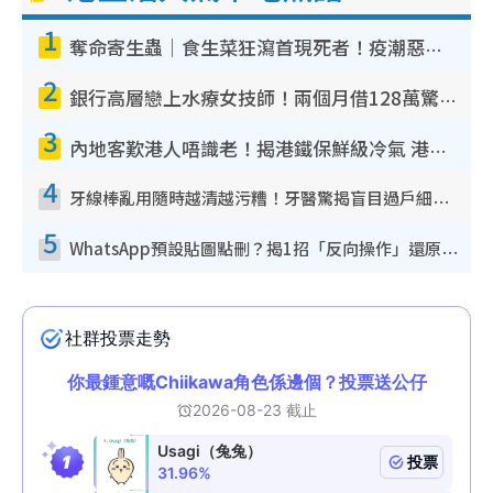
1
奪命寄生蟲｜食生菜狂瀉首現死者！疫潮惡化錄1.8萬宗病例 揭洗菜3大謬誤
2
銀行高層戀上水療女技師！兩個月借128萬驚覺「沉船」沉落火海 揭背後疑似邪教操控賣淫
3
內地客歎港人唔識老！揭港鐵保鮮級冷氣 港人求放過：咪投訴
4
牙線棒亂用隨時越清越污糟！牙醫驚揭盲目過戶細菌恐致蛀牙：呢種先係日常真保養
5
WhatsApp預設貼圖點刪？揭1招「反向操作」還原簡潔介面 附3步實測教學