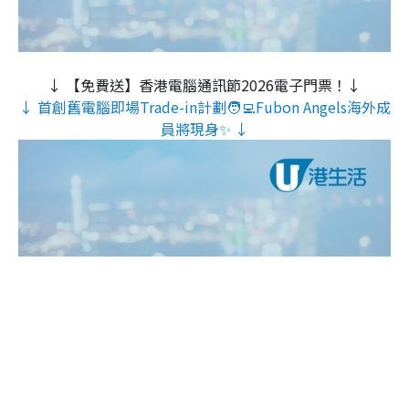
↓ 【免費送】香港電腦通訊節2026電子門票！↓
↓ 首創舊電腦即場Trade-in計劃🧑‍💻Fubon Angels海外成
員將現身✨ ↓