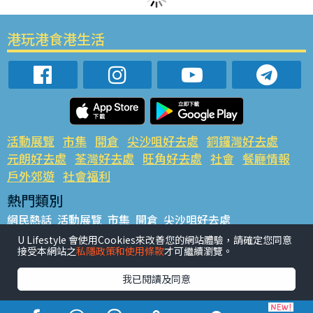
港玩港食港生活
活動展覽
市集
開倉
尖沙咀好去處
銅鑼灣好去處
元朗好去處
荃灣好去處
旺角好去處
社會
餐廳情報
戶外郊遊
社會福利
熱門類別
網民熱話
活動展覽
市集
開倉
尖沙咀好去處
銅鑼灣好去處
元朗好去處
荃灣好去處
旺角好去處
社會
U Lifestyle 會使用Cookies來改善您的網站體驗，請確定您同意
接受本網站之
私隱政策和使用條款
才可繼續瀏覽。
餐廳情報
戶外郊遊
熱門標籤
我已閱讀及同意
#UGO搵好去處
#人氣活動推介
#美食社群熱話
#親子玩樂好去處
#ULifestyle應用程式
#限時搶