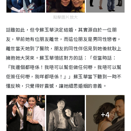
點擊圖片放大
話雖如此，但令蘇玉華決定結婚，其實源自於一位朋
友，早前她有位朋友離世，而這位朋友是男同性戀者，
離世當天她到了醫院，朋友的同性伴侶見到她後就耿上
擁抱她大哭來。蘇玉華憶述對方的話：「佢當時話：
『我邊個都唔係！我唔可以幫佢做任何嘢，我唔可以幫
佢簽任何嘢，我咩都唔係！』」蘇玉華當下聽到一時不
懂反映，只覺得好震憾，讓她細思婚姻的意義。
+4