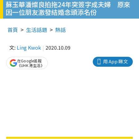
蘇玉華潘燦良拍拖24年突簽字成夫婦 原來
因一位朋友激發結婚念頭添名份
首頁
生活話題
熱話
文:
Ling Kwok
2020.10.09
在Google追蹤
用 App 睇文
《UHK 港生活》