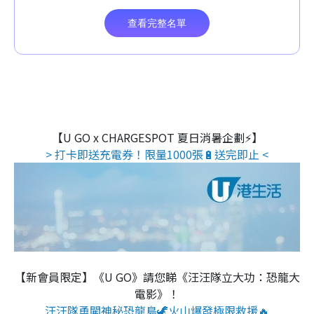
【U GO x CHARGESPOT 夏日消暑企劃⚡】
> 打卡即送充電券！限量1000張🔋送完即止 <
【新會員限定】《U GO》請您睇《汪汪隊立大功：恐龍大
電影》！
汪汪隊勇闖神秘恐龍島🦖火山爆發極限救援🔥