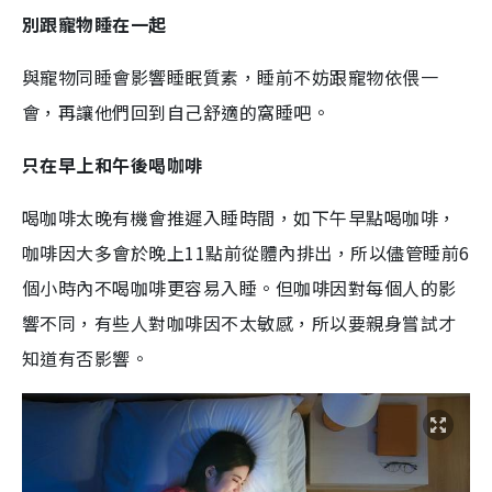
別跟寵物睡在一起
與寵物同睡會影響睡眠質素，睡前不妨跟寵物依偎一
會，再讓他們回到自己舒適的窩睡吧。
只在早上和午後喝咖啡
喝咖啡太晚有機會推遲入睡時間，
如下午早點喝咖啡，
咖啡因大多會於晚上
11
點前從體內排出，所以儘管睡前
6
個小時內不喝咖啡更容易入睡。但咖啡因對每個人的影
響不同，有些人對咖啡因不太敏感，所以要親身嘗試才
知道有否影響。