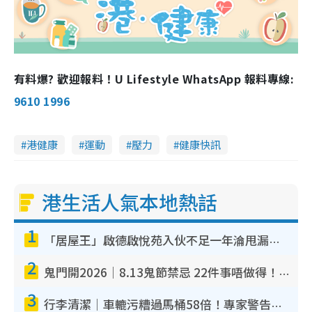
有料爆? 歡迎報料！U Lifestyle WhatsApp 報料專線:
9610 1996
港健康
運動
壓力
健康快訊
港生活人氣本地熱話
1
「居屋王」啟德啟悅苑入伙不足一年淪甩漏之王！插頭噴火花致大停電 多戶業主全屋家電報銷
2
鬼門開2026｜8.13鬼節禁忌 22件事唔做得！燒肉、刺身要少食？半夜勿吹口哨/打呢個電話
3
行李清潔｜車轆污糟過馬桶58倍！專家警告忌用酒精抹 教1招免污手除菌