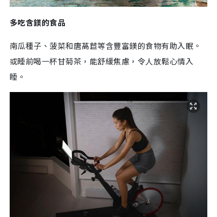
多吃含鎂的食品
南瓜種子、菠菜和唐萵苣等含豐富鎂的食物有助入眠。
或睡前喝一杯甘菊茶，能舒緩焦慮，令人放鬆心情入
睡。