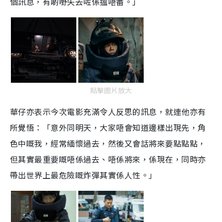
個訊息，有啲嘢失去咗係搵唔番。」
點擊圖片放大
華仔亦表示今次電影充滿令人反思的訊息，就連他亦有
所覺悟：「意外同明天，大家唔會知道邊樣出現先，角
色中嘅我，經常緬懷過去，然後又會話將來要點點點，
但其實最重要嘅唔係過去、唔係將來，係現在，同時亦
帶出世界上最危險嘅炸彈其實係人性。」