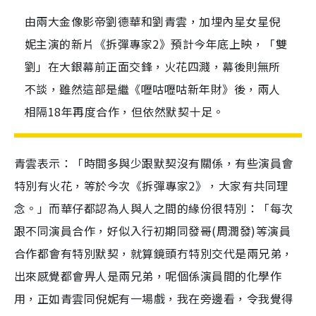
由兩大金像影帝劉德華和劉青雲，加埋內星女星倪
妮主演的新片《拆彈專家2》預計今年底上映，「雙
劉」在大銀幕前正面交鋒，火花四濺，幕後則無所
不談，雖然這部是繼《嚦咕嚦咕新年財》後，兩人
相隔18年再度合作，但依然默契十足。
青雲表示：「時間多與少跟默契沒有關係，有些演員會
特別有火花，等於今次《拆彈專家
2
》，大家有共同理
念。」而華仔都認為人與人之間的緣份很特別：「每次
跟不同演員合作，好似入行初期同發哥
(
周潤發
)
等演員
合作都會有特別默契，就算鏡頭冇特別交代是兩兄弟，
出來感覺都會畀人是兩兄弟，呢個係演員間的化學作
用，正如青雲同倪妮有一場戲，我在旁邊看，令我覺得