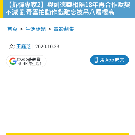
【拆彈專家2】與劉德華相隔18年再合作默契
不減 劉青雲拍動作戲難忘被吊八層樓高
首頁
生活話題
電影劇集
文:
王庭芝
2020.10.23
在Google追蹤
用 App 睇文
《UHK 港生活》