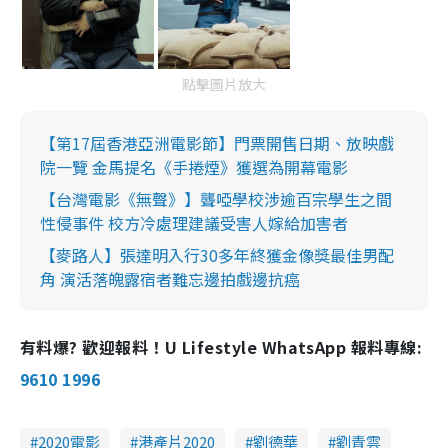
點擊圖片放大
【第17屆香港亞洲電影節】門票開售日期、放映戲
院一覽 金馬提名《手捲煙》獲選為開幕電影
【台灣電影《無聲》】聾啞學校涉逾百宗學生之間
性侵事件 校方冷處理建議受害人嫁給加害者
【麥路人】張達明入行30多年終獲金像獎最佳男配
角 演活落魄露宿者難忘邊拍戲邊抗癌
有料爆? 歡迎報料！U Lifestyle WhatsApp 報料專線:
9610 1996
2020電影
港產片2020
劉德華
劉青雲