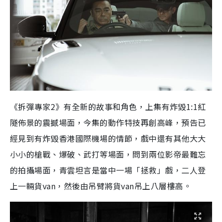
《拆彈專家
2
》有全新的故事和角色，上集有炸毀
1:1
紅
隧佈景的震撼場面，今集的動作特技再創高峰，預告已
經見到有炸毀香港國際機場的情節，戲中還有其他大大
小小的槍戰、爆破、武打等場面，問到兩位影帝最難忘
的拍攝場面，青雲坦言是當中一場「拯救」戲，二人登
上一輛貨
van
，然後由吊臂將貨
van
吊上八層樓高。