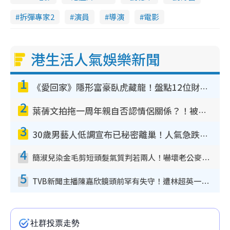
拆彈專家2
演員
導演
電影
港生活人氣娛樂新聞
1
《愛回家》隱形富豪臥虎藏龍！盤點12位財氣逼人的有錢藝人：呢位靚女3億身家唔憂做
2
葉蒨文拍拖一周年親自否認情侶關係？！被質疑感情造假竟稱GM「普通同事」
3
30歲男藝人低調宣布已秘密離巢！人氣急跌變失蹤人口︰「這幾年過得並不容易」
4
簡淑兒染金毛剪短頭髮氣質判若兩人！嚇壞老公麥大力都認唔出：「你做咩事？」
5
TVB新聞主播陳嘉欣鏡頭前罕有失守！遭林超英一句說話突襲嚇親當場大笑