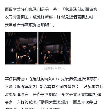
而最令華仔印象深刻是另一幕：「我最深刻反而係第一
次同青雲開工，感覺好新鮮，好似見返個舊朋友咁，十
幾年前合作嘅感覺番晒嚟！」
點擊圖片放大
華仔與青雲，在過往的電影中，先後飾演過拆彈專家，
不過《拆彈專家
2
》令青雲有不同的體會：「好多年前我
演嘅拆彈專家，是帶有喜劇感，今次是實牙實齒嘅拆彈
專家，有好複雜嘅行動同大型嘅爆炸，而且今次帶出一