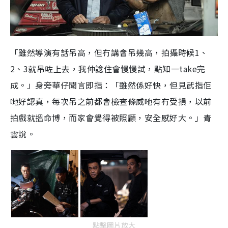
「雖然導演有話吊高，但冇講會吊幾高，拍攝時候
1
、
2
、
3
就吊咗上去，我仲諗住會慢慢試，點知一
take
完
成。」身旁華仔聞言即指：「雖然係好快，但見武指佢
哋好認真，每次吊之前都會檢查條威吔有冇受損，以前
拍戲就搵命博，而家會覺得被照顧，安全感好大。」青
雲說。
點擊圖片放大