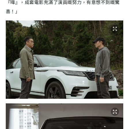
『嘩』，成套電影充滿了演員嘅努力，有意想不到嘅驚
喜！」