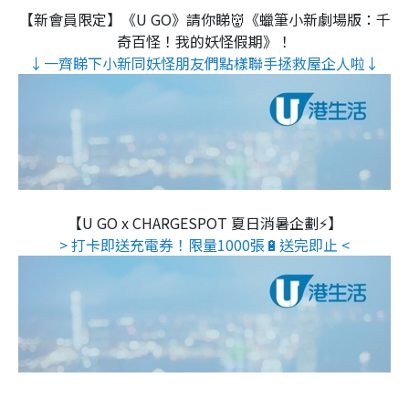
【新會員限定】《U GO》請你睇👹《蠟筆小新劇場版：千
奇百怪！我的妖怪假期》！
↓一齊睇下小新同妖怪朋友們點樣聯手拯救屋企人啦↓
【U GO x CHARGESPOT 夏日消暑企劃⚡】
> 打卡即送充電券！限量1000張🔋送完即止 <