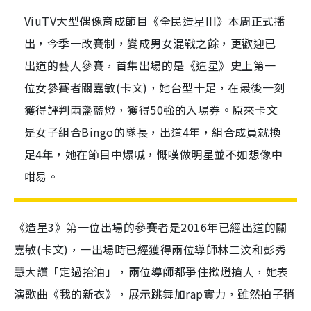
ViuTV大型偶像育成節目《全民造星III》本周正式播
出，今季一改賽制，變成男女混戰之餘，更歡迎已
出道的藝人參賽，首集出場的是《造星》史上第一
位女參賽者關嘉敏(卡文)，她台型十足，在最後一刻
獲得評判兩盞藍燈，獲得50強的入場券。原來卡文
是女子組合Bingo的隊長，出道4年，組合成員就換
足4年，她在節目中爆喊，慨嘆做明星並不如想像中
咁易。
《造星3》第一位出場的參賽者是2016年已經出道的關
嘉敏(卡文)，一出場時已經獲得兩位導師林二汶和彭秀
慧大讚「定過抬油」，兩位導師都爭住撳燈搶人，她表
演歌曲《我的新衣》，展示跳舞加rap實力，雖然拍子稍