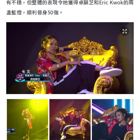
有不穩，但整體的表現令她獲得卓韻芝和Eric Kwok的兩
盞藍燈，順利晉身50強。