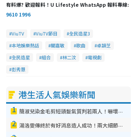
有料爆? 歡迎報料！U Lifestyle WhatsApp 報料專線:
9610 1996
ViuTV
ViuTV節目
全民造星3
本地娛樂熱話
關嘉敏
歌曲
卓韻芝
全民造星
組合
林二汶
電視劇
彭秀慧
港生活人氣娛樂新聞
1
簡淑兒染金毛剪短頭髮氣質判若兩人！嚇壞老公麥大力都認唔出：「你做咩事？」
2
湯洛雯傳終於有好消息造人成功！兩大細節曝孕味極濃惹猜測：大肚婆先會咁！