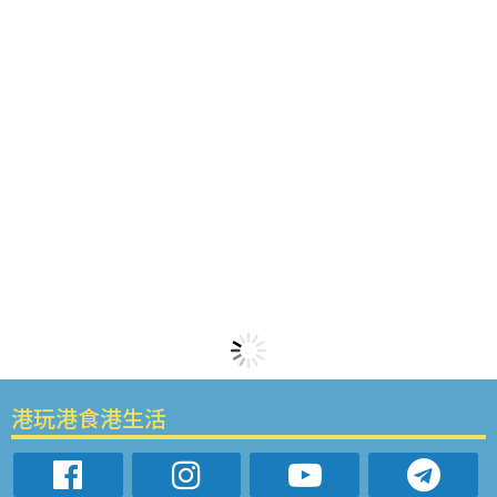
港玩港食港生活