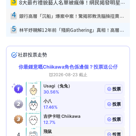
3
8大最冇禮貌藝人名單被瘋傳！網民揭發明星真面目 一致數臭呢位係無品天花板？
4
銀行高層「沉船」爆案中案！驚揭邪教洗腦操控賣淫被吞600萬 幕後黑手講多錯多
5
林芊妤親解12年前「殘廁Gathering」真相！高層解約一句話重創尊嚴至今拒返TVB