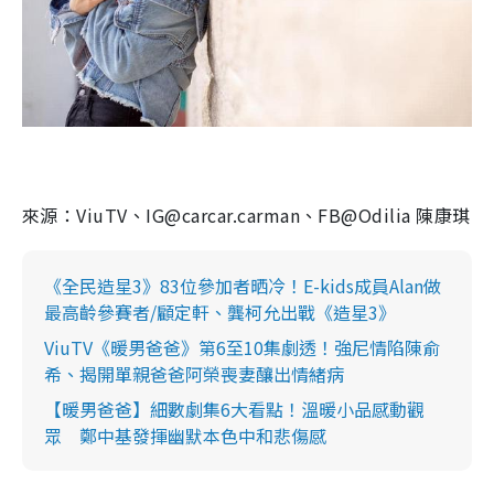
來源：ViuTV、IG@carcar.carman、FB@Odilia 陳康琪
《全民造星3》83位參加者晒冷！E-kids成員Alan做
最高齡參賽者/顧定軒、龔柯允出戰《造星3》
ViuTV《暖男爸爸》第6至10集劇透！強尼情陷陳俞
希、揭開單親爸爸阿榮喪妻釀出情緒病
【暖男爸爸】細數劇集6大看點！溫暖小品感動觀
眾 鄭中基發揮幽默本色中和悲傷感