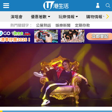
演唱會
優惠著數
玩樂情報
購物情報
熱門關鍵字：
公屋熱話
娛樂新聞
定期存款