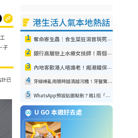
港生活人氣本地熱話
1
停工
奪命寄生蟲｜食生菜狂瀉首現死者！疫潮惡化錄1.8萬宗病例 揭洗菜3大謬誤
一子
2
銀行高層戀上水療女技師！兩個月借128萬驚覺「沉船」沉落火海 揭背後疑似邪教操控賣淫
3
內地客歎港人唔識老！揭港鐵保鮮級冷氣 港人求放過：咪投訴
4
估計已
牙線棒亂用隨時越清越污糟！牙醫驚揭盲目過戶細菌恐致蛀牙：呢種先係日常真保養
5
WhatsApp預設貼圖點刪？揭1招「反向操作」還原簡潔介面 附3步實測教學
U GO 本週好去處