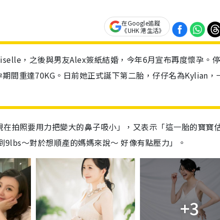
在Google追蹤
《UHK 港生活》
Giselle，之後與男友Alex簽紙結婚，今年6月宣布再度懷孕。
間重達70KG。日前她正式誕下第二胎，仔仔名為Kylian，
現在拍照要用力把變大的鼻子吸小」，又表示「這一胎的寶寶
到9lbs～對於想順產的媽媽來說～ 好像有點壓力」。
+3