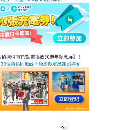
名偵探柯南TV動畫播放30週年紀念展】！
30位角色同框📸＋原創限定感謝劇場🍿