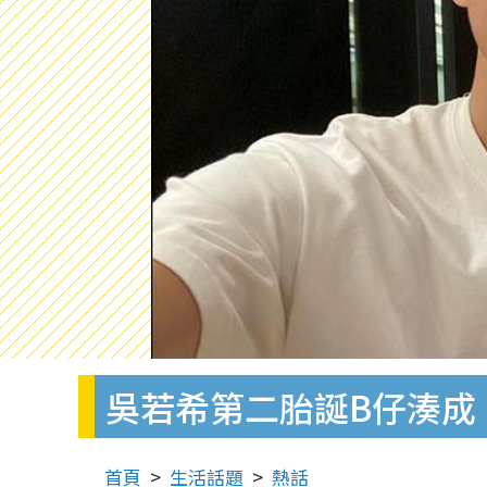
吳若希第二胎誕B仔湊成
首頁
生活話題
熱話