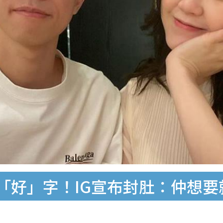
「好」字！IG宣布封肚：仲想