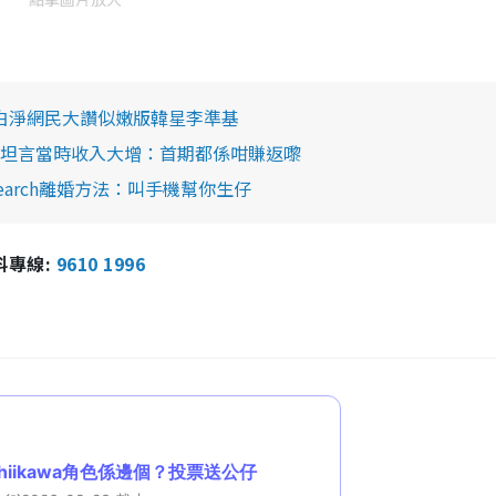
青靚白淨網民大讚似嫩版韓星李準基
坦言當時收入大增：首期都係咁賺返嚟
arch離婚方法：叫手機幫你生仔
報料專線:
9610 1996