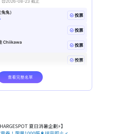
 CHARGESPOT 夏日消暑企劃⚡】
電券！限量1000張🔋送完即止 <