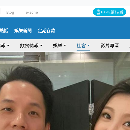
Blog
e-zone
U GO搵好去處
熱話
娛樂新聞
定期存款
情報
飲食情報
娛樂
社會
影片專區