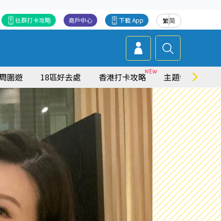
社群打卡攻略
商戶中心
下載 App
繁
简
周圍遊
18區好去處
香港打卡攻略
主題特集