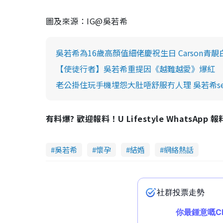
圖及來源：IG@吳若希
吳若希為16歲高顏值細佬慶祝生日 Carson
【使徒行者】吳若希重提因《越難越愛》爆紅 
老公掛住玩手機埋怨大肚唔舒服冇人理 吳若希se
有料爆? 歡迎報料！U Lifestyle WhatsApp 
吳若希
懷孕
結婚
網絡熱話