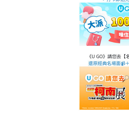
《U GO》請您去【
還原經典名場面📹＋