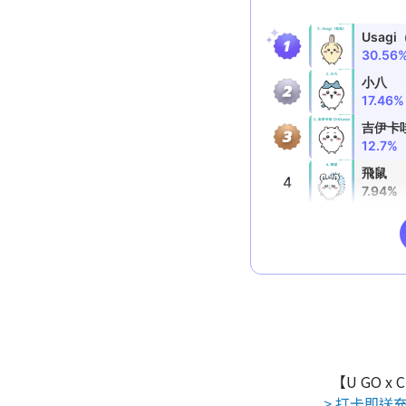
【U GO x
> 打卡即送充