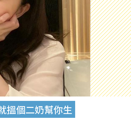
要就搵個二奶幫你生