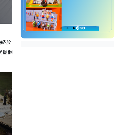
藥終於
就搵個