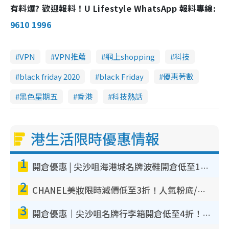
有料爆? 歡迎報料！U Lifestyle WhatsApp 報料專線:
9610 1996
VPN
VPN推薦
網上shopping
科技
black friday 2020
black Friday
優惠著數
黑色星期五
香港
科技熱話
港生活限時優惠情報
1
開倉優惠 | 尖沙咀海港城名牌波鞋開倉低至1折！On鞋$899起／Joy&Peace鞋履$98起
2
CHANEL美妝限時減價低至3折！人氣粉底/唇膏/精華液低至$275！COCO香水都有平
3
開倉優惠｜尖沙咀名牌行李箱開倉低至4折！一連5日 American Tourister/ace./Hallmark $200起！