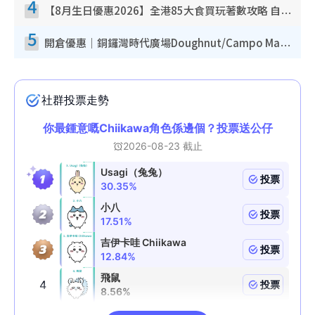
4
【8月生日優惠2026】全港85大食買玩著數攻略 自助餐/火鍋放題同行免費＋誠品/DONKI送現金券
5
開倉優惠｜銅鑼灣時代廣場Doughnut/Campo Marzio開倉低至1折！背囊、書包、手袋劈價$200起