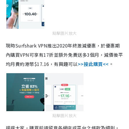
點擊圖片放大
現時
Surfshark VPN
推出2020年終激減優惠，於優惠期
內購買
VPN
可享有
17
折並額外免費送多
3
個月，減價後平
均月費約港幣$17.16，有興趣可以
>>
按此購買
<<
。
點擊圖片放大
提提大家，購買前請留意各網店或平台之條款及細則，