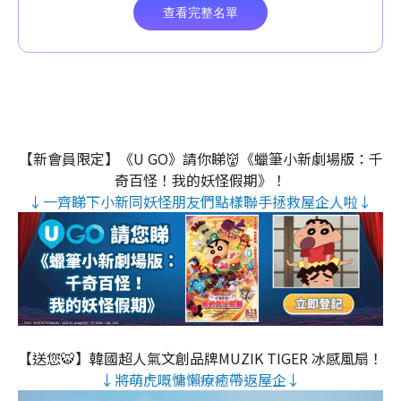
【新會員限定】《U GO》請你睇👹《蠟筆小新劇場版：千
奇百怪！我的妖怪假期》！
↓一齊睇下小新同妖怪朋友們點樣聯手拯救屋企人啦↓
【送您🐯】韓國超人氣文創品牌MUZIK TIGER 冰感風扇！
↓將萌虎嘅慵懶療癒帶返屋企↓