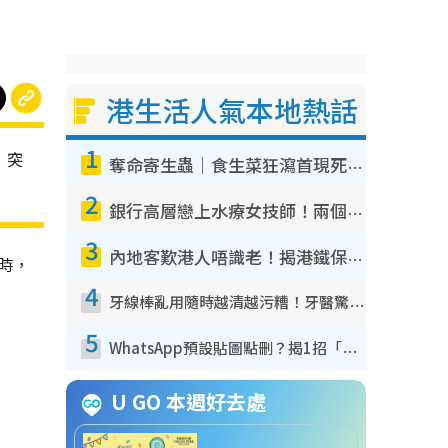
港生活人氣本地熱話
1
，突
奪命寄生蟲｜食生菜狂瀉首現死者！疫潮惡化錄1.8萬宗病例 揭洗菜3大謬誤
2
銀行高層戀上水療女技師！兩個月借128萬驚覺「沉船」沉落火海 揭背後疑似邪教操控賣淫
3
內地客歎港人唔識老！揭港鐵保鮮級冷氣 港人求放過：咪投訴
時，
4
牙線棒亂用隨時越清越污糟！牙醫驚揭盲目過戶細菌恐致蛀牙：呢種先係日常真保養
5
WhatsApp預設貼圖點刪？揭1招「反向操作」還原簡潔介面 附3步實測教學
U GO 本週好去處