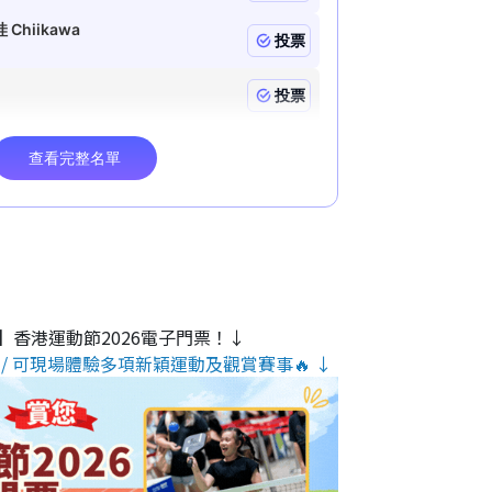
】香港運動節2026電子門票！↓
/ 可現場體驗多項新穎運動及觀賞賽事🔥 ↓