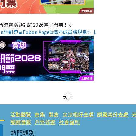
香港電腦通訊節2026電子門票！↓
n計劃🧑‍💻Fubon Angels海外成員將現身✨ ↓
活動展覽
市集
開倉
尖沙咀好去處
銅鑼灣好去處
餐廳情報
戶外郊遊
社會福利
熱門類別