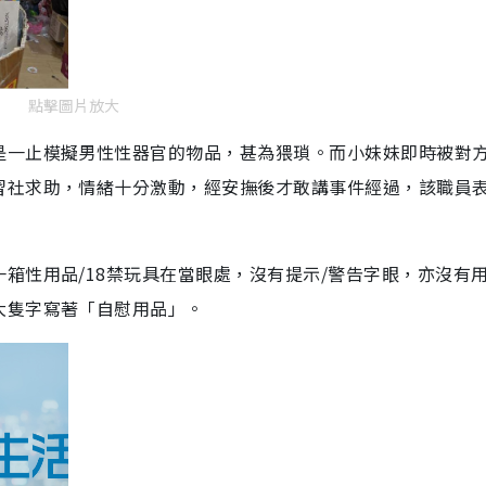
點擊圖片放大
是一止模擬男性性器官的物品，甚為猥瑣。而小妹妹即時被對
習社求助，情緒十分激動，經安撫後才敢講事件經過，該職員
箱性用品/18禁玩具在當眼處，沒有提示/警告字眼，亦沒有
大隻字寫著「自慰用品」。