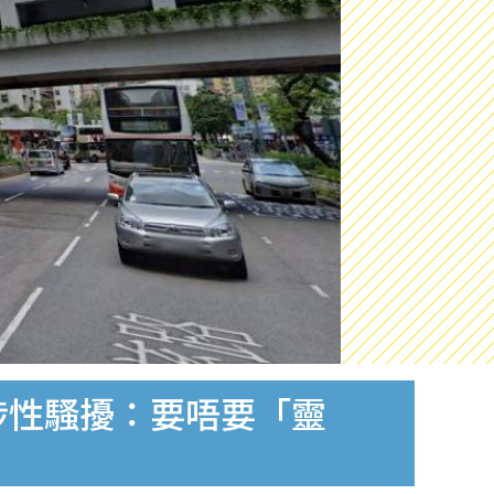
涉性騷擾：要唔要「靈