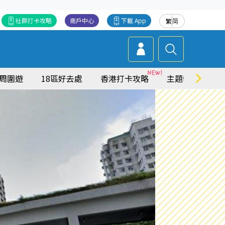
社群打卡攻略
商戶中心
下載 App
繁
简
周圍遊
18區好去處
香港打卡攻略
主題特集