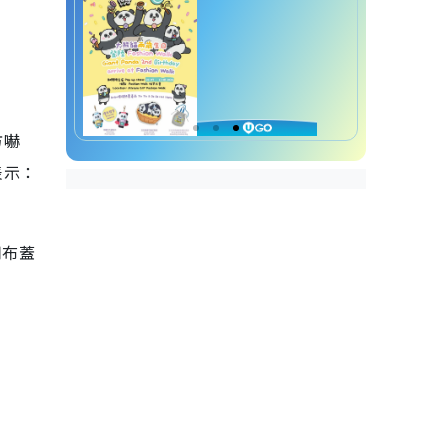
方嚇
表示：
用布蓋