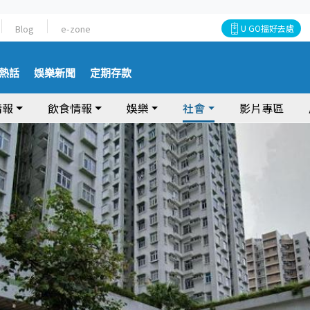
Blog
e-zone
U GO搵好去處
熱話
娛樂新聞
定期存款
情報
飲食情報
娛樂
社會
影片專區