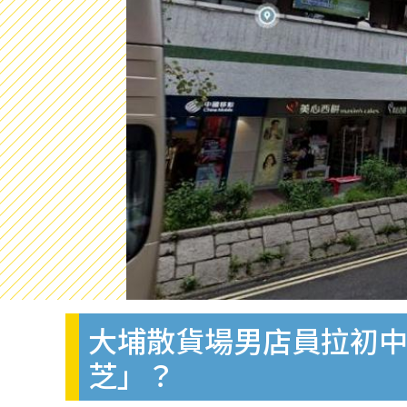
大埔散貨場男店員拉初中
芝」？