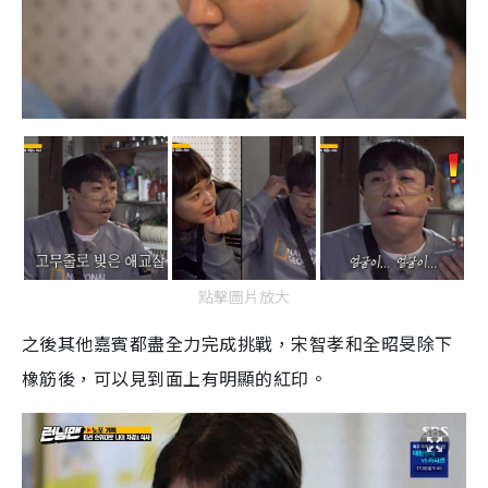
點擊圖片放大
之後其
他
嘉賓都盡全力完成挑戰，宋智孝和全昭旻除下
橡筋後，可以見到面上有明顯的紅印。