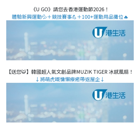
《U GO》請您去香港運動節2026！
體驗新興運動💦＋競技賽事💪＋100+運動用品攤位🔥
【送您🐯】韓國超人氣文創品牌MUZIK TIGER 冰感風扇！
↓將萌虎嘅慵懶療癒帶返屋企↓