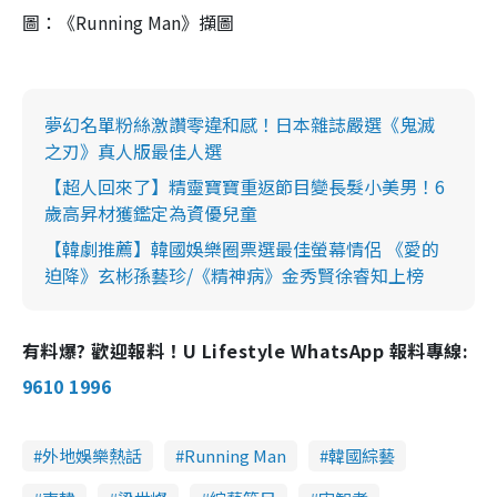
圖：《Running Man》擷圖
夢幻名單粉絲激讚零違和感！日本雜誌嚴選《鬼滅
之刃》真人版最佳人選
【超人回來了】精靈寶寶重返節目變長髮小美男！6
歲高昇材獲鑑定為資優兒童
【韓劇推薦】韓國娛樂圈票選最佳螢幕情侶 《愛的
迫降》玄彬孫藝珍/《精神病》金秀賢徐睿知上榜
有料爆? 歡迎報料！U Lifestyle WhatsApp 報料專線:
9610 1996
外地娛樂熱話
Running Man
韓國綜藝