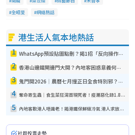
南韓
梁世燦
綜藝節目
宋智孝
全昭旻
網絡熱話
港生活人氣本地熱話
1
WhatsApp預設貼圖點刪？揭1招「反向操作」還原簡潔介面 附3步實測教學
2
香港山邊鐵閘邊門大開？內地客困惑意義何在！網民神回覆：呢種叫法理性防禦
3
鬼門開2026｜農曆七月撞正日全食特別邪？專家警告切忌做一事！揭4大禁忌+2招保平安
4
奪命寄生蟲｜食生菜狂瀉首現死者！疫潮惡化錄1.8萬宗病例 揭洗菜3大謬誤
5
內地客歎港人唔識老！揭港鐵保鮮級冷氣 港人求放過：咪投訴