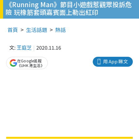
《Running Man》節目小遊戲惹觀眾投訴危
險 玩橡筋套頭嘉賓面上勒出紅印
首頁
生活話題
熱話
文:
王庭芝
2020.11.16
在Google追蹤
用 App 睇文
《UHK 港生活》