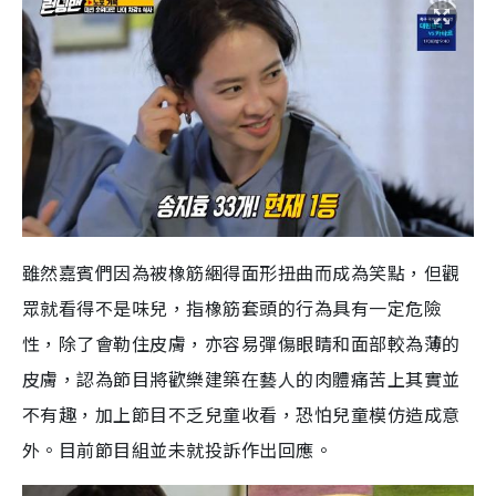
雖然嘉賓們因為被橡筋綑得面形扭曲而成為笑點，但觀
眾就看得不是味兒，指橡筋套頭的行為具有一定危險
性，除了會勒住皮
膚
，亦容易彈傷眼睛和面部較為薄的
皮膚，認為節目將歡樂建築在藝人的肉體痛苦上其實並
不有趣，加上節目不乏兒童收看，恐怕兒
童
模仿造成意
外。目前節目組並未就投訴作出回應。