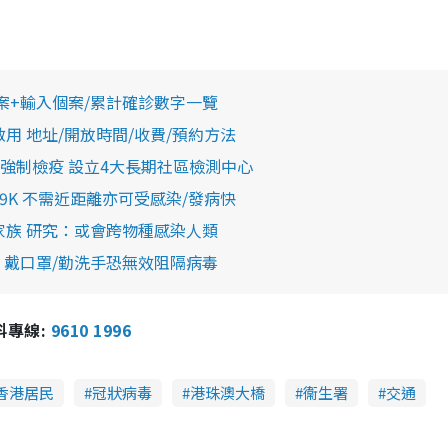
案+輸入個案/累計確診數字一覽
用 地址/開放時間/收費/預約方法
強制檢疫 設立4大長期社區檢測中心
9K 不需近距離亦可受感染/發病快
同家族 研究：或會跨物種感染人類
 戴口罩/勤洗手恐無效阻隔病毒
報料專線:
9610 1996
香港居民
冠狀病毒
港珠澳大橋
衞生署
交通