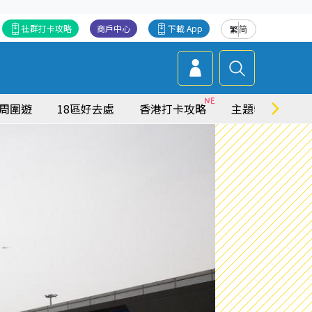
社群打卡攻略
商戶中心
下載 App
繁
简
周圍遊
18區好去處
香港打卡攻略
主題特集