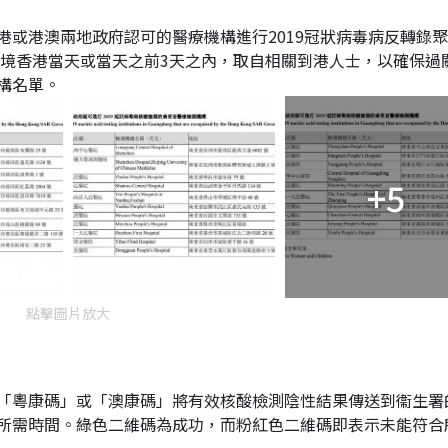
港或港澳兩地政府認可的醫療機構進行2019冠狀病毒病反轉錄
在入境香港當天或當天之前3天之內，取自相關到港人士，以確保過
構名單。
+5
點擊圖片放大
「粵康碼」或「澳康碼」將有效核酸檢測陰性結果傳送到衞生署
所需時間。綠色二維碼為成功，而粉紅色二維碼即表示未能符合