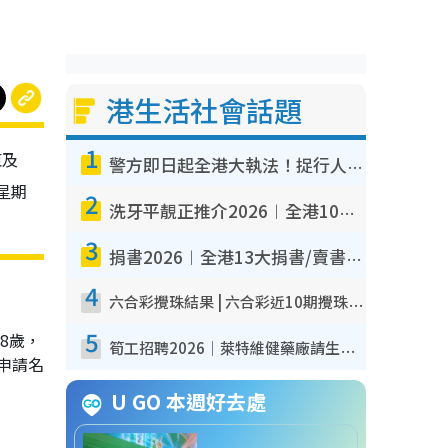
港生活社會話題
1
東及
警方即日起全港大執法！捉行人亂過馬路+司機不專注駕駛！亂過馬路罰$2000
星期
2
洗牙平靚正推介2026︱全港10大牙科診所/醫院懶人包 夜診至8點/鎮靜潔牙/醫療券適用
3
捐書2026︱全港13大捐書/賣書地點懶人包 二手課本最高$150＋舊書換免費咖啡/戲票
4
六合彩攪珠結果 | 六合彩近10期攪珠結果出爐+ 近30期最旺熱門中獎號碼
5
8歲，
筍工招聘2026｜萊特維健藥廠請生產操作員！月薪高達$1.7萬 冷氣廠房/五天工作/保證雙糧
申請名
U GO 本週好去處