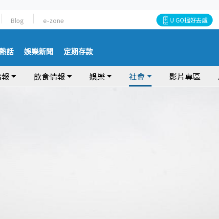
Blog
e-zone
U GO搵好去處
熱話
娛樂新聞
定期存款
情報
飲食情報
娛樂
社會
影片專區