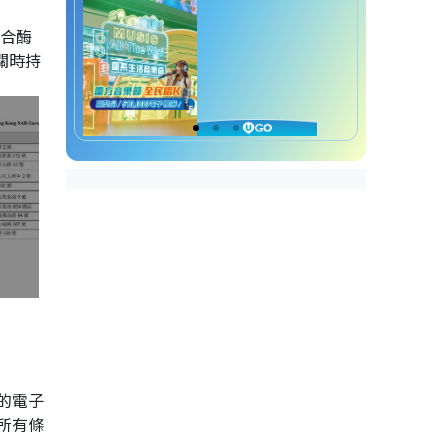
聚合酶
關時持
的電子
所有條