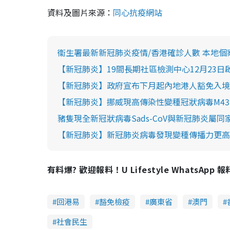
資料及圖片來源：
同心抗疫網站
衞生署最新新冠肺炎疫情/香港確診人數 本地個
【新冠肺炎】19間長期社區檢測中心12月23日啟
【新冠肺炎】政府宣布下月起內地港人豁免入境
【新冠肺炎】挪威現高傳染性變種冠狀病毒M43
豬隻現全新冠狀病毒Sads-CoV與新冠肺炎屬
【新冠肺炎】新冠肺炎病毒發現變種傳播力更高
有料爆? 歡迎報料！U Lifestyle WhatsApp 
回港易
豁免檢疫
廣東省
澳門
社會民生