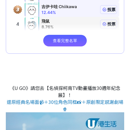
《U GO》請您去【名偵探柯南TV動畫播放30週年紀念
展】！
還原經典名場面📹＋30位角色同框📸＋原創限定感謝劇場
🍿