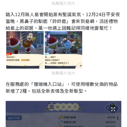
點擊圖片放大
踏入
12
月無人島會開始漸有聖誕氣氛，
12
月
24
日平安夜
當晚，黑鼻子的馴鹿「鈴鈴鹿」會來到島嶼，派送禮物
給島上的鄰居，萬一他遇上困難記得同樣地要幫忙！
點擊圖片放大
在服務處的「狸端機入口站」，可使用哩數兌換的物品
新增了
2
種，包括全新表情及全新髮型。