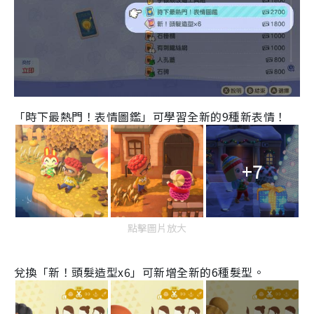
「時下最熱門！表情圖鑑」可學習全新的
9
種新表情！
+7
點擊圖片放大
兌換「新！頭髮造型
x6
」可新增全新的
6
種髮型。