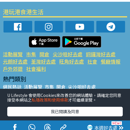
港玩港食港生活
活動展覽
市集
開倉
尖沙咀好去處
銅鑼灣好去處
元朗好去處
荃灣好去處
旺角好去處
社會
餐廳情報
戶外郊遊
社會福利
熱門類別
網民熱話
活動展覽
市集
開倉
尖沙咀好去處
銅鑼灣好去處
元朗好去處
荃灣好去處
旺角好去處
社會
U Lifestyle 會使用Cookies來改善您的網站體驗，請確定您同意
接受本網站之
私隱政策和使用條款
才可繼續瀏覽。
餐廳情報
戶外郊遊
熱門標籤
我已閱讀及同意
#UGO搵好去處
#人氣活動推介
#美食社群熱話
#親子玩樂好去處
#ULifestyle應用程式
#限時搶
本週好去處