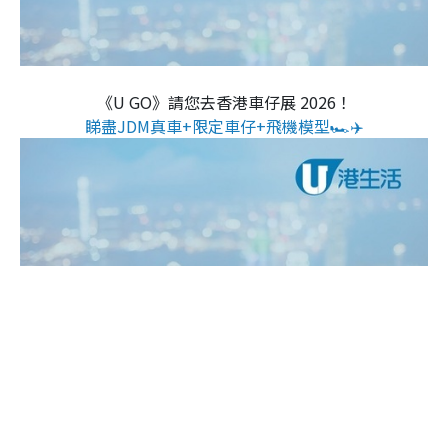
《U GO》請您去香港車仔展 2026！
睇盡JDM真車+限定車仔+飛機模型🏎️✈️