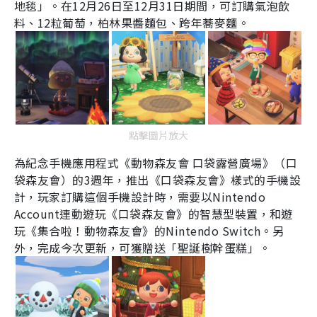
地毯」。在
12
月
26
日至
12
月
31
日期間，可訂購氣泡飲
料、
12
粒葡萄，柏林果醬麵包、跨年蕎麥麵。
點擊圖片放大
為紀念手機應用程式《動物森友會
口袋露營廣場》（口
袋森友會）的
3
週年，推出《口袋森友會》樣式的手機設
計，玩家訂購這個手機設計時，需要以
Nintendo
Account
連動遊玩《口袋森友會》的智慧型裝置，和遊
玩《集合啦！動物森友會》的
Nintendo Switch
。另
外，完成今次更新，可獲贈送「聖誕樹幹蛋糕」。