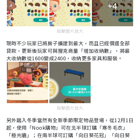
+4
點擊圖片放大
現時不少玩家已將房子擴建到最大，而且已經償還全部
貸款，更新後玩家可與狸克商量「增加收納數」，將最
大收納數從
1600
變成
2400
，收納更多家具和服裝。
點擊圖片放大
另外踏入冬季當然有全新季節限定物品登場，從
12
月
1
日
起，使用「
Nook
購物」可在北半球訂購「寒冬毛衣」
「極光牆」；在南半球可訂購「向日葵花冠」「向日葵