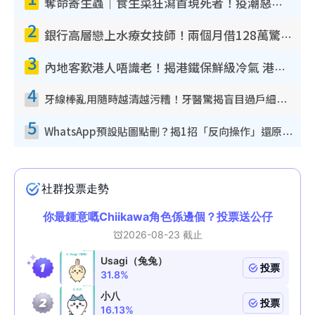
奪命寄生蟲｜食生菜狂瀉首現死者！疫潮惡化錄1.8萬宗病例 揭洗菜3大謬誤
2
銀行高層戀上水療女技師！兩個月借128萬驚覺「沉船」沉落火海 揭背後疑似邪教操控賣淫
3
內地客歎港人唔識老！揭港鐵保鮮級冷氣 港人求放過：咪投訴
4
牙線棒亂用隨時越清越污糟！牙醫驚揭盲目過戶細菌恐致蛀牙：呢種先係日常真保養
5
WhatsApp預設貼圖點刪？揭1招「反向操作」還原簡潔介面 附3步實測教學