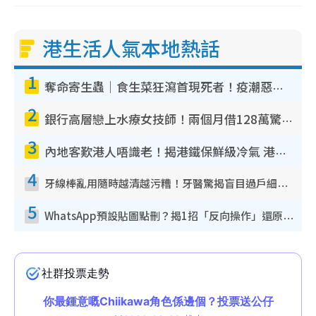
港生活人氣本地熱話
1
奪命寄生蟲｜食生菜狂瀉首現死者！疫潮惡化錄1.8萬宗病例 揭洗菜3大謬誤
2
銀行高層戀上水療女技師！兩個月借128萬驚覺「沉船」沉落火海 揭背後疑似邪教操控賣淫
3
內地客歎港人唔識老！揭港鐵保鮮級冷氣 港人求放過：咪投訴
4
牙線棒亂用隨時越清越污糟！牙醫驚揭盲目過戶細菌恐致蛀牙：呢種先係日常真保養
5
WhatsApp預設貼圖點刪？揭1招「反向操作」還原簡潔介面 附3步實測教學