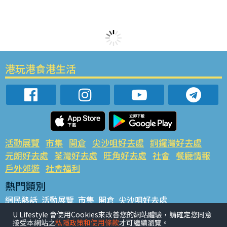
港玩港食港生活
活動展覽
市集
開倉
尖沙咀好去處
銅鑼灣好去處
元朗好去處
荃灣好去處
旺角好去處
社會
餐廳情報
戶外郊遊
社會福利
熱門類別
網民熱話
活動展覽
市集
開倉
尖沙咀好去處
銅鑼灣好去處
元朗好去處
荃灣好去處
旺角好去處
社會
U Lifestyle 會使用Cookies來改善您的網站體驗，請確定您同意
接受本網站之
私隱政策和使用條款
才可繼續瀏覽。
餐廳情報
戶外郊遊