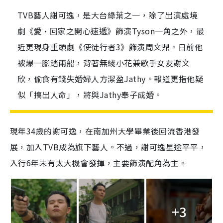
TVB藝人謝可逸，是大台綠葉之一，除了出演處境
劇《愛•回家之開心速遞》飾演Tyson一角之外，最
近更現身重頭劇《使徒行者3》飾演周文鼎。日前他
被爆一腳踏兩船，背著無綫小花兼歌手女友謝文
欣，偷食有錢失婚婦人方潔盈Jathy。報道更指他疑
似「搞出人命」，將與Jathy奉子成婚。
現年34歲的謝可逸，在南加州大學畢業後回流香港發
展，加入TVB成為旗下藝人。不過，謝可逸星途平平，
入行6年未有太大機會發揮，主要飾演配角為主。
+3