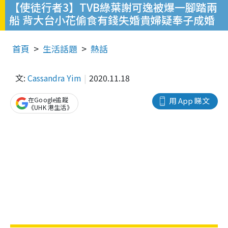
【使徒行者3】TVB綠葉謝可逸被爆一腳踏兩
船 背大台小花偷食有錢失婚貴婦疑奉子成婚
首頁
生活話題
熱話
文:
Cassandra Yim
2020.11.18
在Google追蹤
用 App 睇文
《UHK 港生活》