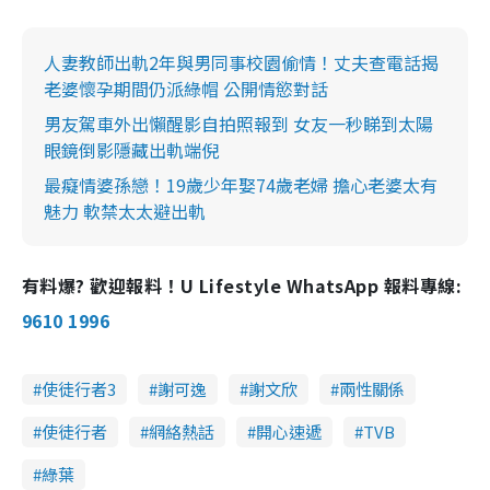
人妻教師出軌2年與男同事校園偷情！丈夫查電話揭
老婆懷孕期間仍派綠帽 公開情慾對話
男友駕車外出懶醒影自拍照報到 女友一秒睇到太陽
眼鏡倒影隱藏出軌端倪
最癡情婆孫戀！19歲少年娶74歲老婦 擔心老婆太有
魅力 軟禁太太避出軌
有料爆? 歡迎報料！U Lifestyle WhatsApp 報料專線:
9610 1996
使徒行者3
謝可逸
謝文欣
兩性關係
使徒行者
網絡熱話
開心速遞
TVB
綠葉