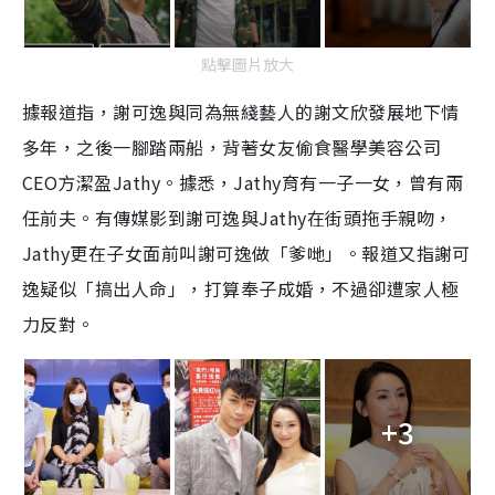
點擊圖片放大
據報道指，謝可逸與同為無綫藝人的謝文欣發展地下情
多年，之後一腳踏兩船，背著女友偷食醫學美容公司
CEO方潔盈Jathy。據悉，Jathy育有一子一女，曾有兩
任前夫。有傳媒影到謝可逸與Jathy在街頭拖手親吻，
Jathy更在子女面前叫謝可逸做「爹哋」。報道又指謝可
逸疑似「搞出人命」，打算奉子成婚，不過卻遭家人極
力反對。
+3