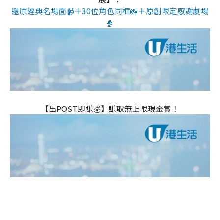
還原經典名場面📹＋30位角色同框📸＋原創限定感謝劇場
🍿
【出POST即賺💰】賺取無上限現金賞！