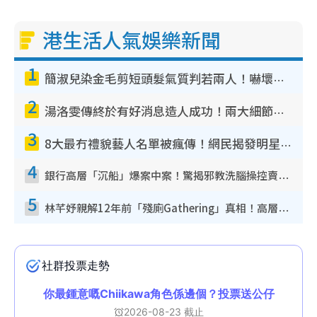
港生活人氣娛樂新聞
1
簡淑兒染金毛剪短頭髮氣質判若兩人！嚇壞老公麥大力都認唔出：「你做咩事？」
2
湯洛雯傳終於有好消息造人成功！兩大細節曝孕味極濃惹猜測：大肚婆先會咁！
3
8大最冇禮貌藝人名單被瘋傳！網民揭發明星真面目 一致數臭呢位係無品天花板？
4
銀行高層「沉船」爆案中案！驚揭邪教洗腦操控賣淫被吞600萬 幕後黑手講多錯多
5
林芊妤親解12年前「殘廁Gathering」真相！高層解約一句話重創尊嚴至今拒返TVB