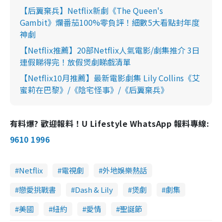
【后翼棄兵】Netflix新劇《The Queen's
Gambit》爛番茄100%零負評！細數5大看點封年度
神劇
【Netflix推薦】20部Netflix人氣電影/劇集推介 3日
連假睇得完！放假煲劇睇戲清單
【Netflix10月推薦】最新電影劇集 Lily Collins《艾
蜜莉在巴黎》/《陰宅怪事》/《后翼棄兵》
有料爆? 歡迎報料！U Lifestyle WhatsApp 報料專線:
9610 1996
Netflix
電視劇
外地娛樂熱話
戀愛挑戰書
Dash & Lily
煲劇
劇集
美國
紐約
愛情
聖誕節