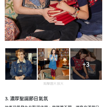
+3
點擊圖片放大
3.
濃厚
聖誕
節日氣氛
故事背
景
發生在聖
誕
佳節
，
當然離不開一連穿充滿節日