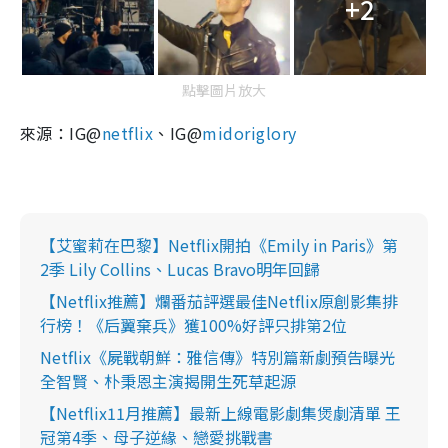
+2
點擊圖片放大
來源：IG@
netflix
、IG@
midoriglory
【艾蜜莉在巴黎】Netflix開拍《Emily in Paris》第
2季 Lily Collins、Lucas Bravo明年回歸
【Netflix推薦】爛番茄評選最佳Netflix原創影集排
行榜！《后翼棄兵》獲100%好評只排第2位
Netflix《屍戰朝鮮：雅信傳》特別篇新劇預告曝光
全智賢、朴秉恩主演揭開生死草起源
【Netflix11月推薦】最新上線電影劇集煲劇清單 王
冠第4季、母子逆緣、戀愛挑戰書