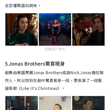
去恐懼再面向將來。
+3
點擊圖片放大
5.Jonas Brothers
驚喜現身
劇集由美國男團
Jonas Brothers
成員
Nick Jonas
擔任製
作人，所以特別在劇中驚喜客串一段，更表演了一段聖
誕新歌《
Like It's Christmas
》。