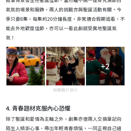
氣氛的場景和服飾，兩人的挑戰亦與聖誕活動有關。今
季只要
8
集，每集約
20
分鐘長度，非常適合假期追看，不
能去外地歡度佳節，亦可以一看此劇感受異地聖誕氣
氛！
+2
點擊圖片放大
4.
青春題材克服內心恐懼
除了聖誕和愛情為主軸之外，劇集亦借兩人
交換
筆記
向
陌生人傾訴心事，帶出年輕青春煩惱
，
一同正視自己過