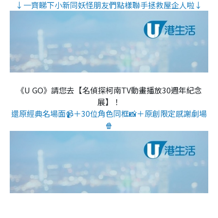
↓一齊睇下小新同妖怪朋友們點樣聯手拯救屋企人啦↓
《U GO》請您去【名偵探柯南TV動畫播放30週年紀念
展】！
還原經典名場面📹＋30位角色同框📸＋原創限定感謝劇場
🍿