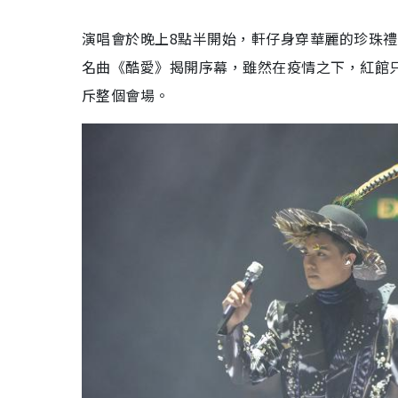
演唱會於晚上8點半開始，軒仔身穿華麗的珍珠
名曲《酷愛》揭開序幕，雖然在疫情之下，紅館
斥整個會場。