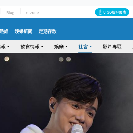
Blog
e-zone
U GO搵好去處
熱話
娛樂新聞
定期存款
情報
飲食情報
娛樂
社會
影片專區