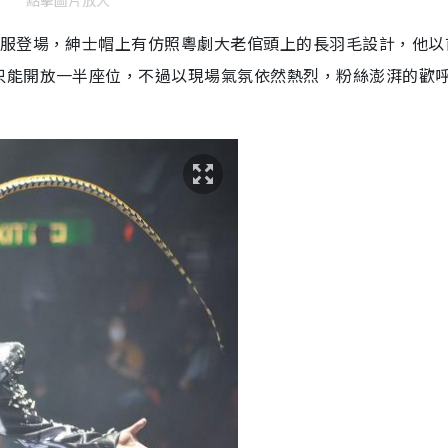
禮服登場，紳士帽上有仿照粵劇大老倌頭上的長羽毛設計，他以
只能開放一半座位，不過以現場氣氛依然熱烈，粉絲澎湃的歡