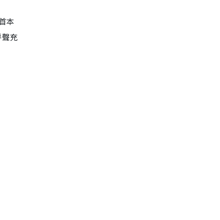
首本
呼聲充