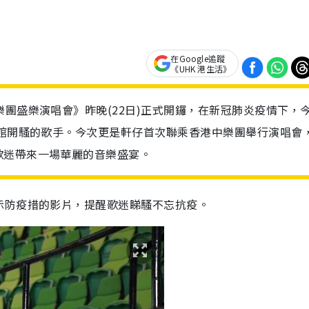
在Google追蹤
《UHK 港生活》
樂團盛樂演唱會》昨晚(22日)正式開鑼，在新冠肺炎疫情下，
紅館開騷的歌手。今次更是軒仔首次聯乘香港中樂團舉行演唱會
歌迷帶來一場華麗的音樂盛宴。
示防疫措的影片，提醒歌迷睇騷不忘抗疫。