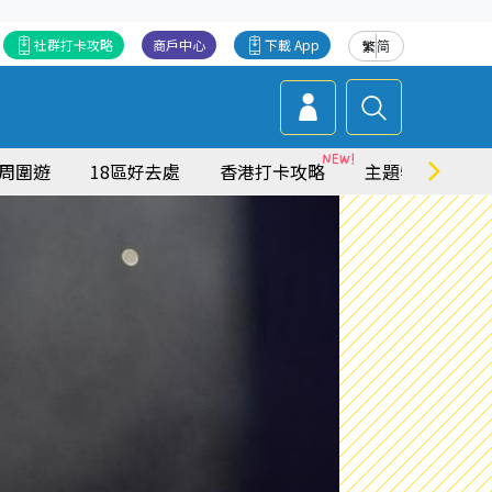
社群打卡攻略
商戶中心
下載 App
繁
简
周圍遊
18區好去處
香港打卡攻略
主題特集