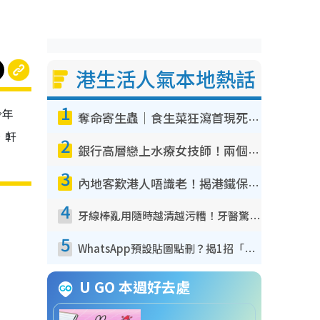
港生活人氣本地熱話
1
今年
奪命寄生蟲｜食生菜狂瀉首現死者！疫潮惡化錄1.8萬宗病例 揭洗菜3大謬誤
，軒
2
銀行高層戀上水療女技師！兩個月借128萬驚覺「沉船」沉落火海 揭背後疑似邪教操控賣淫
3
內地客歎港人唔識老！揭港鐵保鮮級冷氣 港人求放過：咪投訴
4
牙線棒亂用隨時越清越污糟！牙醫驚揭盲目過戶細菌恐致蛀牙：呢種先係日常真保養
5
WhatsApp預設貼圖點刪？揭1招「反向操作」還原簡潔介面 附3步實測教學
U GO 本週好去處