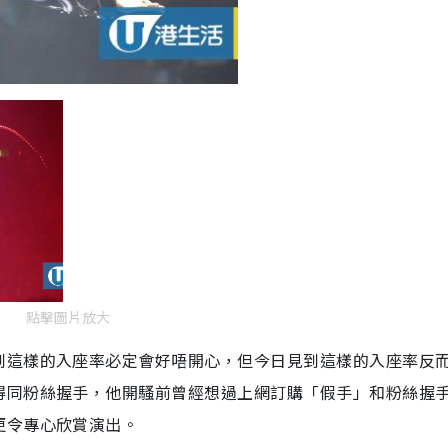
點擊圖片放大
到這樣的入座率必定會好唔開心，但今日見到這樣的入座率反
得同粉絲握手，他開騷前曾經想過上網訂購「假手」和粉絲握
更令專心欣賞演出。