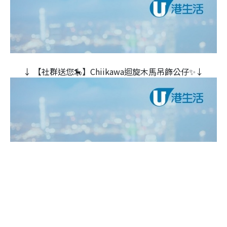
↓ 【社群送您🎠】Chiikawa迴旋木⾺吊飾公仔✨↓