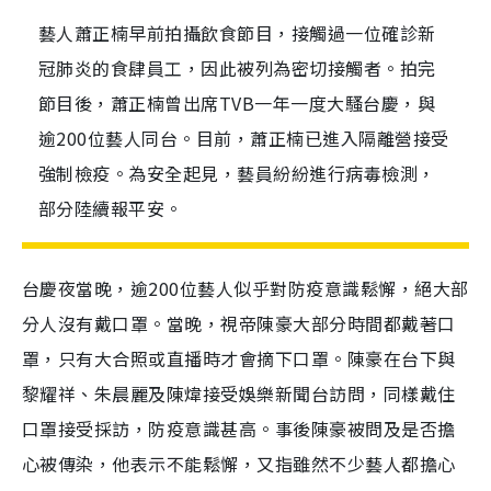
藝人蕭正楠早前拍攝飲食節目，接觸過一位確診新
冠肺炎的食肆員工，因此被列為密切接觸者。拍完
節目後，蕭正楠曾出席TVB一年一度大騷台慶，與
逾200位藝人同台。目前，蕭正楠已進入隔離營接受
強制檢疫。為安全起見，藝員紛紛進行病毒檢測，
部分陸續報平安。
台慶夜當晚，逾200位藝人似乎對防疫意識鬆懈，絕大部
分人沒有戴口罩。當晚，視帝陳豪大部分時間都戴著口
罩，只有大合照或直播時才會摘下口罩。陳豪在台下與
黎耀祥、朱晨麗及陳煒接受娛樂新聞台訪問，同樣戴住
口罩接受採訪，防疫意識甚高。事後陳豪被問及是否擔
心被傳染，他表示不能鬆懈，又指雖然不少藝人都擔心