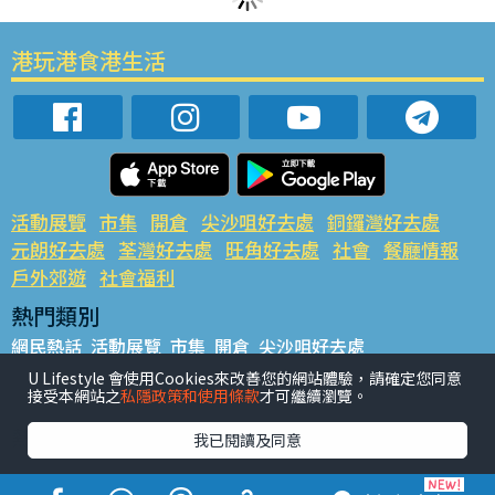
港玩港食港生活
活動展覽
市集
開倉
尖沙咀好去處
銅鑼灣好去處
元朗好去處
荃灣好去處
旺角好去處
社會
餐廳情報
戶外郊遊
社會福利
熱門類別
網民熱話
活動展覽
市集
開倉
尖沙咀好去處
銅鑼灣好去處
元朗好去處
荃灣好去處
旺角好去處
社會
U Lifestyle 會使用Cookies來改善您的網站體驗，請確定您同意
接受本網站之
私隱政策和使用條款
才可繼續瀏覽。
餐廳情報
戶外郊遊
熱門標籤
我已閱讀及同意
#UGO搵好去處
#人氣活動推介
#美食社群熱話
#親子玩樂好去處
#ULifestyle應用程式
#限時搶