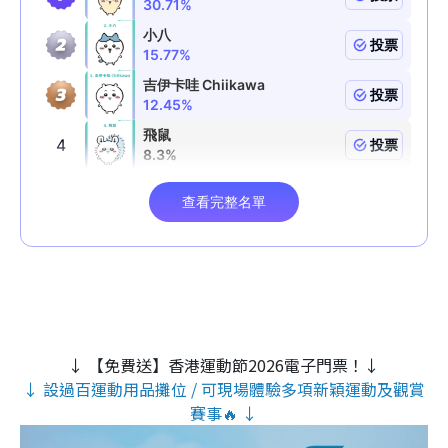
↓ 【免費送】香港運動節2026電子門票！↓
↓ 設過百運動用品攤位 / 可現場體驗多項新穎運動及觀賞
賽事🔥 ↓