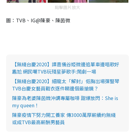
點擊圖片放大
圖：TVB、IG@陳豪、陳茵微
【無綫台慶2020】譚嘉儀谷婭微邊追單車邊唱歌好
尷尬 網民嘲TVB玩殘星夢歌手:鬧劇一場
【無綫台慶2020】細龍太「解封」低胸出場彈豎琴
TVB台慶女藝員戰衣逐件睇邊個最搶鏡？
陳豪為老婆陳茵媺沖調專屬咖啡 甜爆放閃：She is
my queen！
陳豪疫情下努力開工養家 傳3000萬厚薪續約無綫
或成TVB最高薪酬男藝員