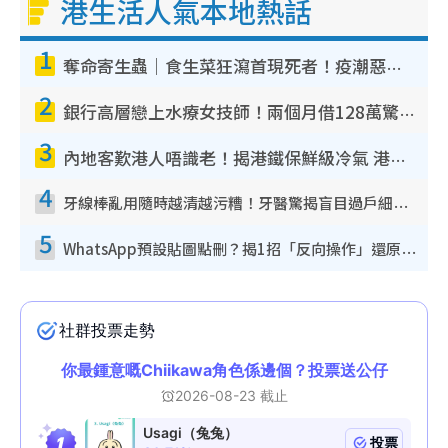
港生活人氣本地熱話
1
奪命寄生蟲｜食生菜狂瀉首現死者！疫潮惡化錄1.8萬宗病例 揭洗菜3大謬誤
2
銀行高層戀上水療女技師！兩個月借128萬驚覺「沉船」沉落火海 揭背後疑似邪教操控賣淫
3
內地客歎港人唔識老！揭港鐵保鮮級冷氣 港人求放過：咪投訴
4
牙線棒亂用隨時越清越污糟！牙醫驚揭盲目過戶細菌恐致蛀牙：呢種先係日常真保養
5
WhatsApp預設貼圖點刪？揭1招「反向操作」還原簡潔介面 附3步實測教學