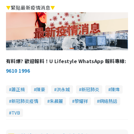
▼
緊貼最新疫情消息
▼
有料爆? 歡迎報料！U Lifestyle WhatsApp 報料專線:
9610 1996
蕭正楠
陳豪
洪永城
新冠肺炎
陳煒
新冠肺炎疫情
朱晨麗
黎耀祥
網絡熱話
TVB