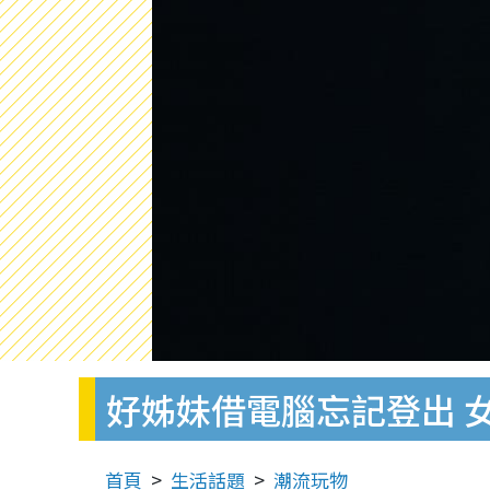
好姊妹借電腦忘記登出 
首頁
生活話題
潮流玩物