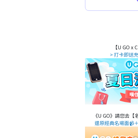
【U GO x
> 打卡即送充
《U GO》請您去【
還原經典名場面📹＋