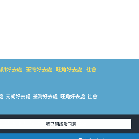
元朗好去處
荃灣好去處
旺角好去處
社會
處
元朗好去處
荃灣好去處
旺角好去處
社會
樂好去處
#ULifestyle應用程式
#限時搶
我已閱讀及同意
話