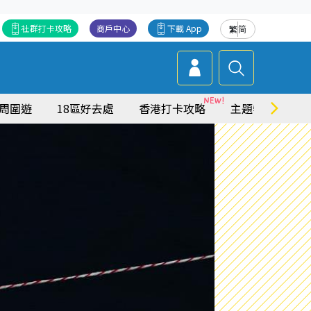
社群打卡攻略
商戶中心
下載 App
繁
简
周圍遊
18區好去處
香港打卡攻略
主題特集