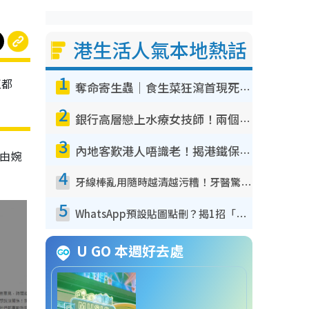
港生活人氣本地熱話
1
直都
奪命寄生蟲｜食生菜狂瀉首現死者！疫潮惡化錄1.8萬宗病例 揭洗菜3大謬誤
2
銀行高層戀上水療女技師！兩個月借128萬驚覺「沉船」沉落火海 揭背後疑似邪教操控賣淫
3
內地客歎港人唔識老！揭港鐵保鮮級冷氣 港人求放過：咪投訴
由婉
4
牙線棒亂用隨時越清越污糟！牙醫驚揭盲目過戶細菌恐致蛀牙：呢種先係日常真保養
5
WhatsApp預設貼圖點刪？揭1招「反向操作」還原簡潔介面 附3步實測教學
U GO 本週好去處