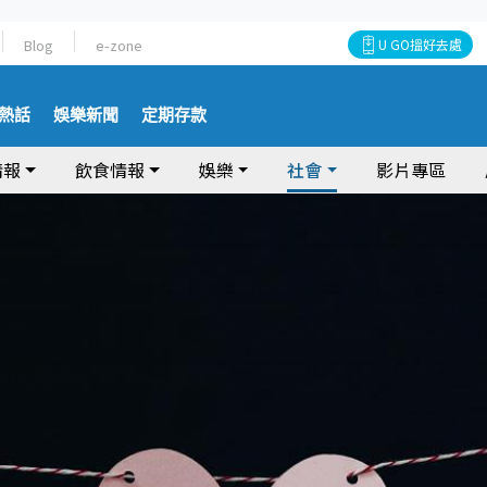
Blog
e-zone
U GO搵好去處
熱話
娛樂新聞
定期存款
情報
飲食情報
娛樂
社會
影片專區