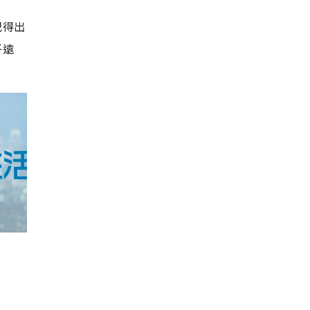
記得出
子遠