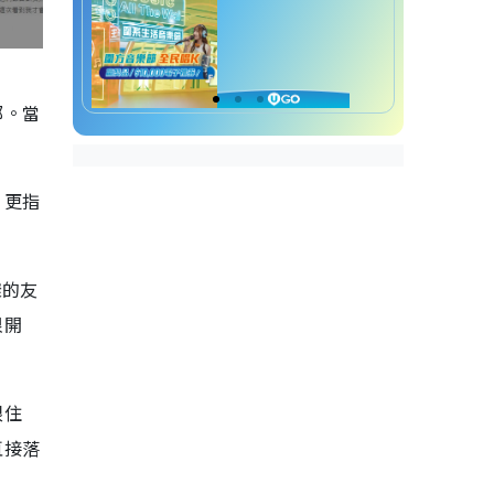
郵。當
，更指
樣的友
很開
跟住
直接落