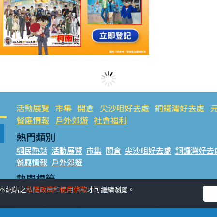
活動展覽
市集
開倉
尖沙咀好去處
銅鑼灣好去處
餐廳情報
戶外郊遊
社會福利
熱門類別
網民熱話
活動展覽
市集
開倉
尖沙咀好去處
銅鑼灣好去
餐廳情報
戶外郊遊
熱門標籤
受本網站之
私隱政策和使用條款
才可繼續瀏覽。
#UGO搵好去處
#人氣活動推介
#美食社群熱話
#親子玩
#UJetso禮物放送
#ULifestyle商戶中心
#著數
#網絡熱