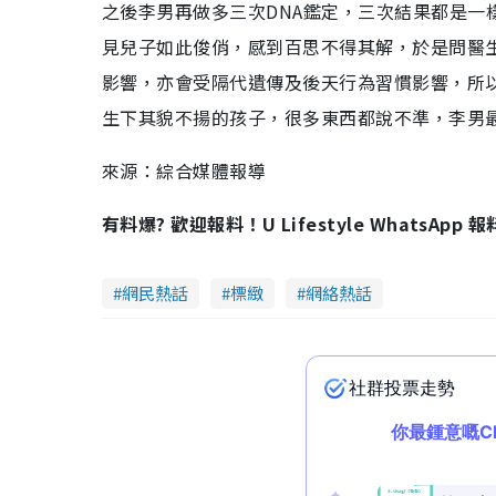
之後李男再做多三次DNA鑑定，三次結果都是一
見兒子如此俊俏，感到百思不得其解，於是問醫
影響，亦會受隔代遺傳及後天行為習慣影響，所
生下其貌不揚的孩子，很多東西都說不準，李男
來源：綜合媒體報導
有料爆? 歡迎報料！U Lifestyle WhatsApp 
網民熱話
標緻
網絡熱話