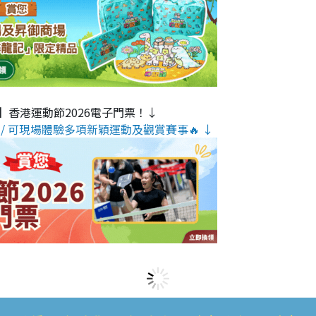
】香港運動節2026電子門票！↓
/ 可現場體驗多項新穎運動及觀賞賽事🔥 ↓