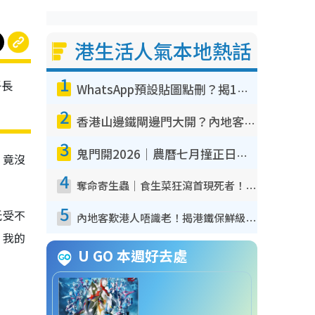
港生活人氣本地熱話
1
子長
WhatsApp預設貼圖點刪？揭1招「反向操作」還原簡潔介面 附3步實測教學
2
香港山邊鐵閘邊門大開？內地客困惑意義何在！網民神回覆：呢種叫法理性防禦
3
鬼門開2026｜農曆七月撞正日全食特別邪？專家警告切忌做一事！揭4大禁忌+2招保平安
，竟沒
4
奪命寄生蟲｜食生菜狂瀉首現死者！疫潮惡化錄1.8萬宗病例 揭洗菜3大謬誤
5
抵受不
內地客歎港人唔識老！揭港鐵保鮮級冷氣 港人求放過：咪投訴
，我的
U GO 本週好去處