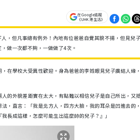
在Google追蹤
《UHK 港生活》
下人，但凡事總有例外！內地有位爸爸自覺其貌不揚，但見兒
定，做一次都不夠，一做做了4次。
朗，在學校大受異性歡迎。身為爸爸的李姓眼見兒子廣結人緣
兩人的外貌差距實在太大，有點難以相信兒子是自己所出，又
想法，直言：「我是北方人，四方大臉，我的耳朵是凹進去的
『我長成這樣，怎麼可能生出這麼帥的兒子？』」