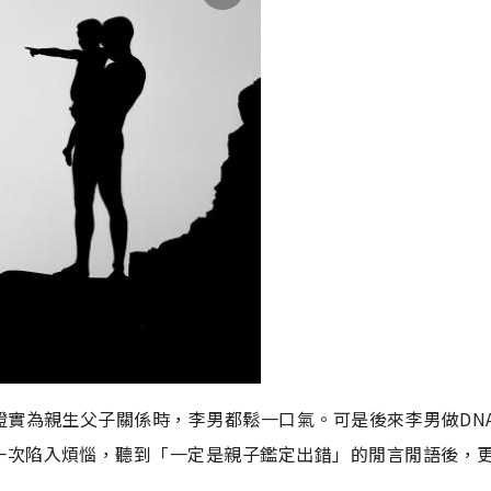
證實為親生父子關係時，李男都鬆一口氣。可是後來李男做DN
一次陷入煩惱，聽到「一定是親子鑑定出錯」的閒言閒語後，