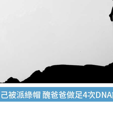
己被派綠帽 醜爸爸做足4次DN