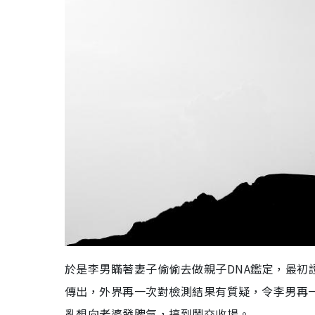
於是李男瞞著妻子偷偷去做親子DNA鑑定，最初
傳出，外界再一次對檢測結果有質疑，令李男再
亂想向老婆發脾氣，搞到鬧交收場。