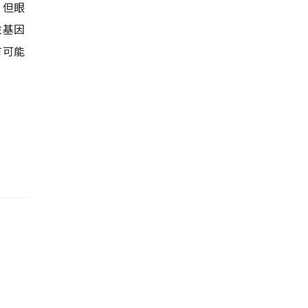
，但眼
性基因
有可能