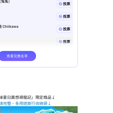
緣夏日異想尋龍記」限定精品↓
境地墊、多用途旅行收納袋↓