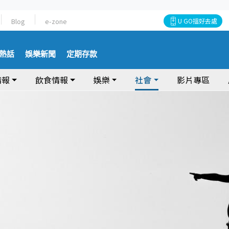
Blog
e-zone
U GO搵好去處
熱話
娛樂新聞
定期存款
情報
飲食情報
娛樂
社會
影片專區