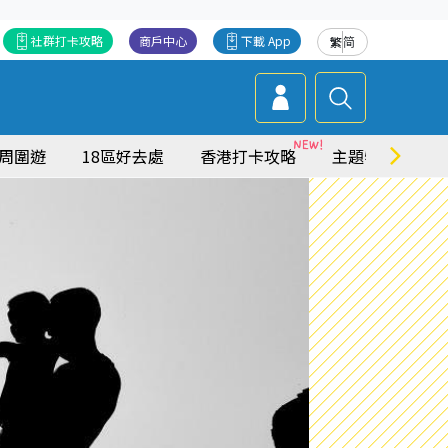
社群打卡攻略
商戶中心
下載 App
繁
简
周圍遊
18區好去處
香港打卡攻略
主題特集