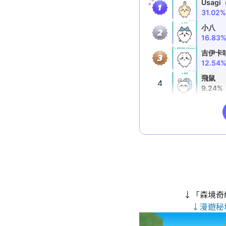
↓「森境奇
↓漫遊秘