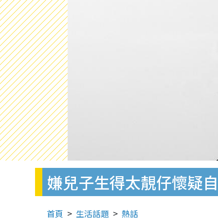
嫌兒子生得太靚仔懷疑自
首頁
生活話題
熱話