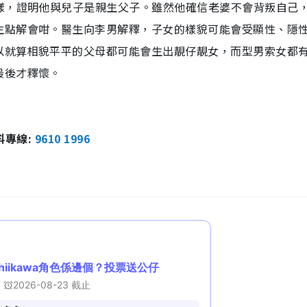
樣，證明他與兒子是親生父子。雖然他確信老婆不會背叛自己
生點解會咁。醫生向李男解釋，子女的樣貌可能會受顯性、隱
以就算相貌平平的父母都可能會生出靚仔靚女，而型男索女都
最後才釋懷。
報料專線:
9610 1996