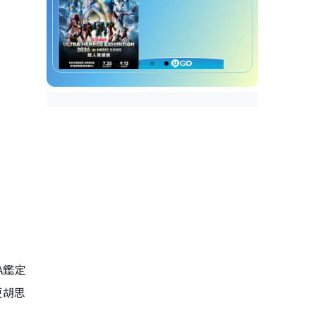
A鑑定
更胡思