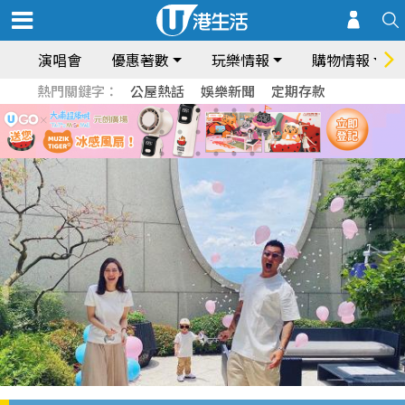
演唱會
優惠著數
玩樂情報
購物情報
熱門關鍵字：
公屋熱話
娛樂新聞
定期存款