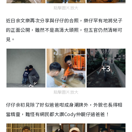
點擊圖片放大
近日余文樂再次分享與仔仔的合照，樂仔罕有地將兒子
的正面公開，雖然不是高清大頭照，但五官仍然清晰可
見。
+3
點擊圖片放大
仔仔余初見除了好似爸爸咁成身潮牌外，外貌也長得相
當精靈，難怪有網民都大讚Cody仲靚仔過爸爸！