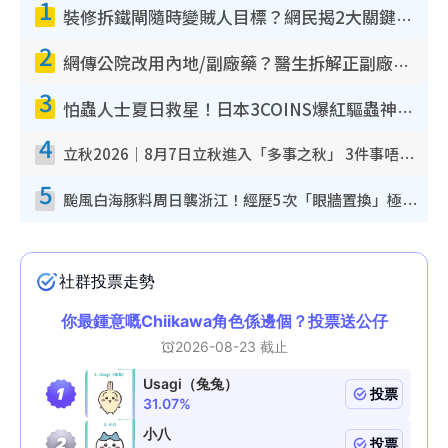
1
裝修拆鐵閘隨時變賊人目標？網民揭2大關鍵用途：裝新式等於白裝？附新舊鐵閘分別
2
網傳公院改用內地/副廠藥？醫生拆解正副廠分別 揭4類人換藥隨時出事
3
怕蟲人士夏日救星！日本3COINS爆紅驅蟲神器$45起 1招「全程免觸碰」輕鬆搞定小強
4
立秋2026｜8月7日立秋進入「多事之秋」 3件事唔做得！專家教6招開運 清枱頭／銀包納氣接好運
5
颱風白海豚料周日襲浙江！經歷5次「眼牆置換」極罕見 成登陸內地最長途颱風