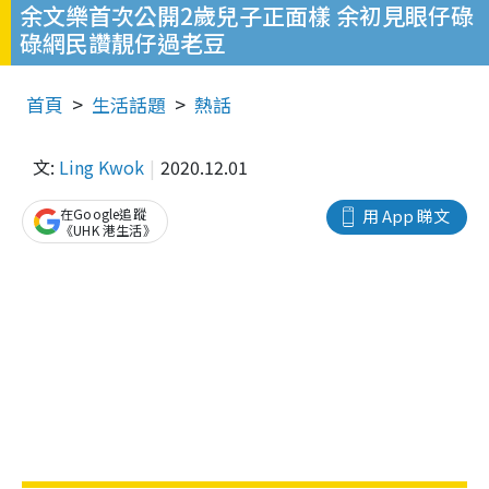
余文樂首次公開2歲兒子正面樣 余初見眼仔碌
碌網民讚靚仔過老豆
首頁
生活話題
熱話
文:
Ling Kwok
2020.12.01
在Google追蹤
用 App 睇文
《UHK 港生活》