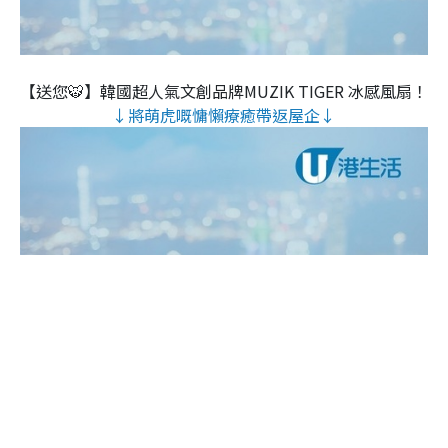
【送您🐯】韓國超人氣文創品牌MUZIK TIGER 冰感風扇！
↓將萌虎嘅慵懶療癒帶返屋企↓