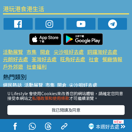
港玩港食港生活
活動展覽
市集
開倉
尖沙咀好去處
銅鑼灣好去處
元朗好去處
荃灣好去處
旺角好去處
社會
餐廳情報
戶外郊遊
社會福利
熱門類別
網民熱話
活動展覽
市集
開倉
尖沙咀好去處
銅鑼灣好去處
元朗好去處
荃灣好去處
旺角好去處
社會
U Lifestyle 會使用Cookies來改善您的網站體驗，請確定您同意
接受本網站之
私隱政策和使用條款
才可繼續瀏覽。
餐廳情報
戶外郊遊
熱門標籤
我已閱讀及同意
#UGO搵好去處
#人氣活動推介
#美食社群熱話
#親子玩樂好去處
#ULifestyle應用程式
#限時搶
本週好去處
#UJetso禮物放送
#ULifestyle商戶中心
#著數
#網絡熱話