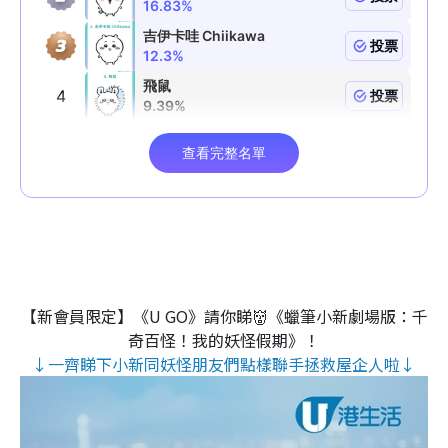
【新會員限定】《U GO》請你睇👹《蠟筆小新劇場版：千
奇百怪！我的妖怪假期》！
↓一齊睇下小新同妖怪朋友們點樣聯手拯救屋企人啦↓