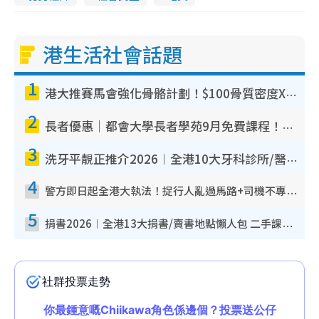
港生活社會話題
1
港大推賽馬會強化骨骼計劃！$100骨質密度X光檢查 完成免費運動訓練送超市禮券！附參加資格
2
長者優惠｜都會大學長者學苑9月免費課程！多媒體/微電影創作/網絡安全 附報名方法教學
3
洗牙平靚正推介2026︱全港10大牙科診所/醫院懶人包 夜診至8點/鎮靜潔牙/醫療券適用
4
警方即日起全港大執法！捉行人亂過馬路+司機不專注駕駛！亂過馬路罰$2000
5
捐書2026︱全港13大捐書/賣書地點懶人包 二手課本最高$150＋舊書換免費咖啡/戲票