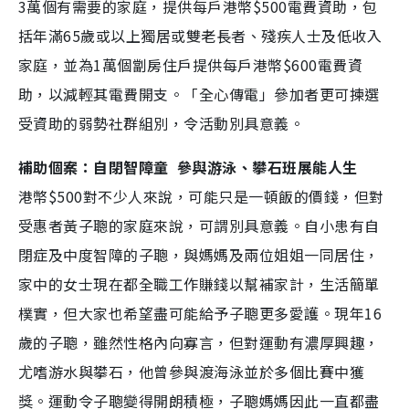
3萬個有需要的家庭，提供每戶港幣$500電費資助，包
括年滿65歲或以上獨居或雙老長者、殘疾人士及低收入
家庭，並為1萬個劏房住戶提供每戶港幣$600電費資
助，以減輕其電費開支。「全心傳電」參加者更可揀選
受資助的弱勢社群組別，令活動別具意義。
補助個案：自閉智障童 參與游泳、攀石班展能人生
港幣$500對不少人來說，可能只是一頓飯的價錢，但對
受惠者黃子聰的家庭來說，可謂別具意義。自小患有自
閉症及中度智障的子聰，與媽媽及兩位姐姐一同居住，
家中的女士現在都全職工作賺錢以幫補家計，生活簡單
樸實，但大家也希望盡可能給予子聰更多愛護。現年16
歲的子聰，雖然性格內向寡言，但對運動有濃厚興趣，
尤嗜游水與攀石，他曾參與渡海泳並於多個比賽中獲
獎。運動令子聰變得開朗積極，子聰媽媽因此一直都盡