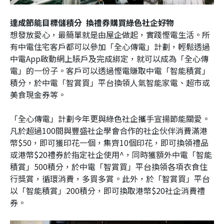
達成節能目標儲積分 換禮券購買綠色社企好物
想發放愛心，最簡單就是由屋企做起，實踐慳電生活。所
有中電住宅客戶都可以參加「全心傳電」計劃，輕鬆透過
中電App啟動網上賬戶及完成綁定，就可以成為「全心傳
電」的一份子。客戶可以透過慳電賺取中電「智能積賞」
積分，於中電「智賞買」平台換領人氣智能家電、超市或
美食現金券等。
「全心傳電」計劃今年更與綠色社企攜手宣揚節能關愛。
凡於超過100間與豐盛社企學會合作的社企伙伴消費滿港
幣$50，即可獲印花一個，集齊10個印花，即可換領禮品
或港幣$20禮券於指定社企使用^，同時獲額外中電「智能
積賞」500積分，於中電「智賞買」平台換領各項衣食住
行獎賞，循環消費，多買多賞。此外，於「智賞買」平台
以「智能積賞」200積分，即可換取港幣$20社企消費禮
券。