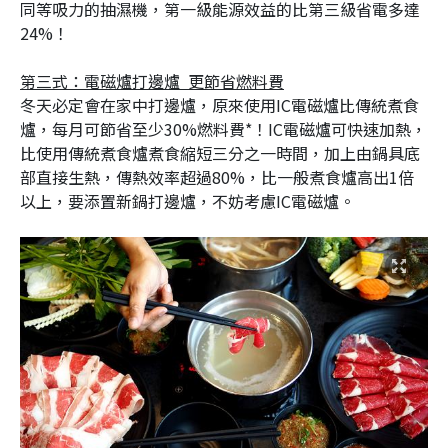
同等吸力的抽濕機，第一級能源效益的比第三級省電多達
24%！
第三式：電磁爐打邊爐 更節省燃料費
冬天必定會在家中打邊爐，原來使用IC電磁爐比傳統煮食
爐，每月可節省至少30%燃料費*！IC電磁爐可快速加熱，
比使用傳統煮食爐煮食縮短三分之一時間，加上由鍋具底
部直接生熱，傳熱效率超過80%，比一般煮食爐高出1倍
以上，要添置新鍋打邊爐，不妨考慮IC電磁爐。