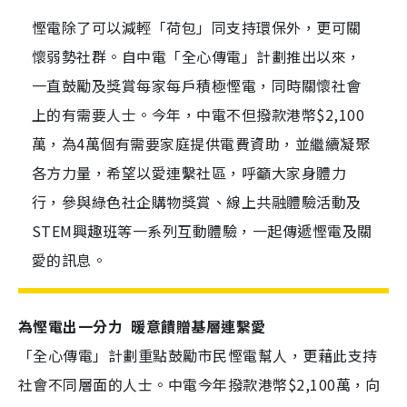
慳電除了可以減輕「荷包」同支持環保外，更可關
懷弱勢社群。自中電「全心傳電」計劃推出以來，
一直鼓勵及獎賞每家每戶積極慳電，同時關懷社會
上的有需要人士。今年，中電不但撥款港幣$2,100
萬，為4萬個有需要家庭提供電費資助，並繼續凝聚
各方力量，希望以愛連繫社區，呼籲大家身體力
行，參與綠色社企購物獎賞、線上共融體驗活動及
STEM興趣班等一系列互動體驗，一起傳遞慳電及關
愛的訊息。
為慳電出一分力 暖意饋贈基層連繫愛
「全心傳電」計劃重點鼓勵市民慳電幫人，更藉此支持
社會不同層面的人士。中電今年撥款港幣$2,100萬，向