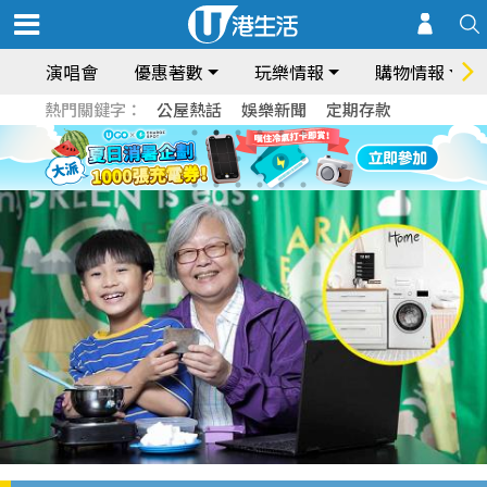
演唱會
優惠著數
玩樂情報
購物情報
熱門關鍵字：
公屋熱話
娛樂新聞
定期存款