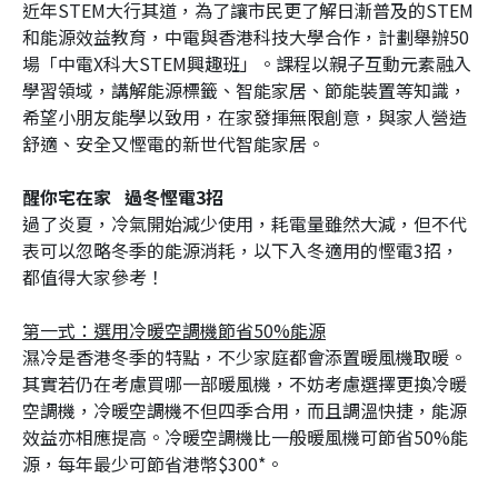
近年STEM大行其道，為了讓市民更了解日漸普及的STEM
和能源效益教育，中電與香港科技大學合作，計劃舉辦50
場「中電X科大STEM興趣班」。課程以親子互動元素融入
學習領域，講解能源標籤、智能家居、節能裝置等知識，
希望小朋友能學以致用，在家發揮無限創意，與家人營造
舒適、安全又慳電的新世代智能家居。
醒你宅在家 過冬慳電3招
過了炎夏，冷氣開始減少使用，耗電量雖然大減，但不代
表可以忽略冬季的能源消耗，以下入冬適用的慳電3招，
都值得大家參考！
第一式：選用冷暖空調機節省50%能源
濕冷是香港冬季的特點，不少家庭都會添置暖風機取暖。
其實若仍在考慮買哪一部暖風機，不妨考慮選擇更換冷暖
空調機，冷暖空調機不但四季合用，而且調溫快捷，能源
效益亦相應提高。冷暖空調機比一般暖風機可節省50%能
源，每年最少可節省港幣$300*。