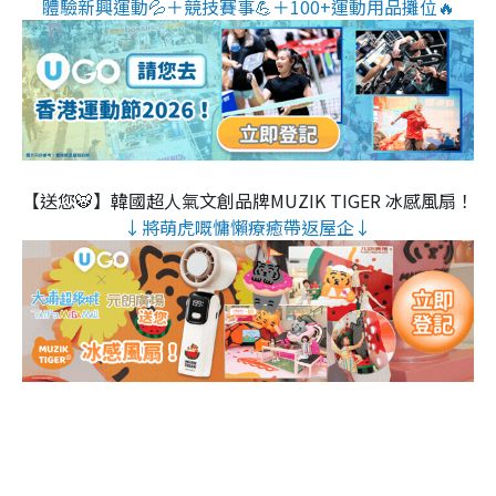
體驗新興運動💦＋競技賽事💪＋100+運動用品攤位🔥
【送您🐯】韓國超人氣文創品牌MUZIK TIGER 冰感風扇！
↓將萌虎嘅慵懶療癒帶返屋企↓