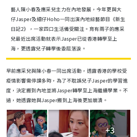
藝人陳小春及應采兒主力在內地發展，今年更與大
仔Jasper及細仔Hoho一同出演內地綜藝節目《新生
日記2》，一家四口生活備受關注。育有兩子的應采
兒最近出席活動就表示Jasper已從香港轉學至上
海，更透露兒子轉學後委屈落淚。
早前應采兒與陳小春一同出席活動，透露香港的學校受
疫情影響需停課多時，為了不耽誤兒子
Jasper
的學習進
度，決定搬到內地並將
Jasper
轉學至上海繼續學業。不
過，她透露她與
Jasper
搬到上海後更加崩潰。
+3