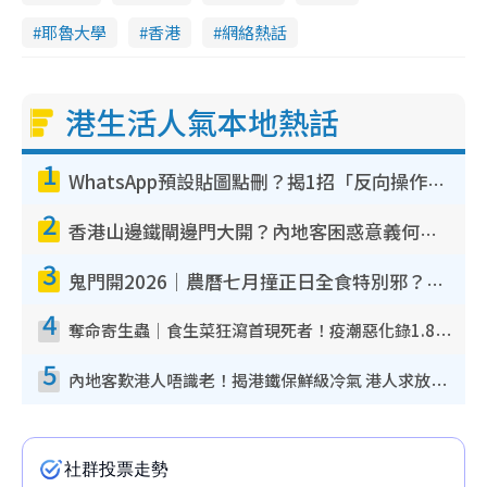
耶魯大學
香港
網絡熱話
港生活人氣本地熱話
1
WhatsApp預設貼圖點刪？揭1招「反向操作」還原簡潔介面 附3步實測教學
2
香港山邊鐵閘邊門大開？內地客困惑意義何在！網民神回覆：呢種叫法理性防禦
3
鬼門開2026｜農曆七月撞正日全食特別邪？專家警告切忌做一事！揭4大禁忌+2招保平安
4
奪命寄生蟲｜食生菜狂瀉首現死者！疫潮惡化錄1.8萬宗病例 揭洗菜3大謬誤
5
內地客歎港人唔識老！揭港鐵保鮮級冷氣 港人求放過：咪投訴