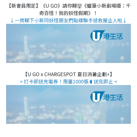
【新會員限定】《U GO》請你睇👹《蠟筆小新劇場版：千
奇百怪！我的妖怪假期》！
↓一齊睇下小新同妖怪朋友們點樣聯手拯救屋企人啦↓
【U GO x CHARGESPOT 夏日消暑企劃⚡】
> 打卡即送充電券！限量1000張🔋送完即止 <