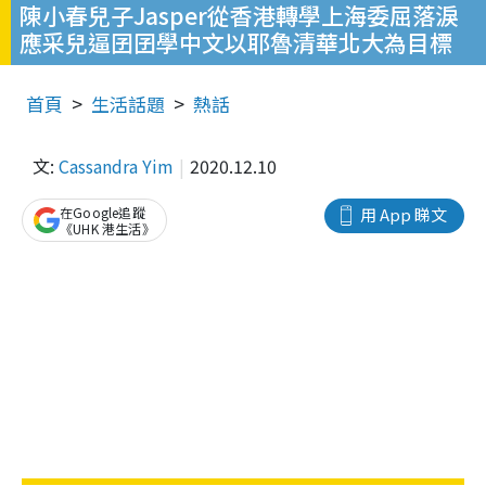
陳小春兒子Jasper從香港轉學上海委屈落淚
應采兒逼囝囝學中文以耶魯清華北大為目標
首頁
生活話題
熱話
文:
Cassandra Yim
2020.12.10
在Google追蹤
用 App 睇文
《UHK 港生活》