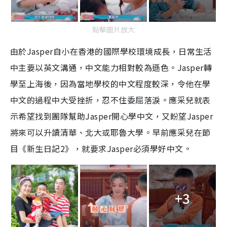
點擊圖片放大
由於
Jasper
自小在香港的國際學校環境成長，日常生活
中主要以英文溝通，中文能力相對較為遜色。
Jasper
轉
學至上海後，因為當地學校的中文程度較深，令他在學
中文的過程中大受挫折，忍不住委屈落淚。應采兒就表
示希望找到團隊幫助
Jasper
開心學中文，又盼望
Jasper
將來可以升讀清華、北大或耶魯大學。早前應采兒在節
目《新生日記2》，就要求Jasper必須學好中文。
+3