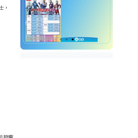
士，
一位狩魔