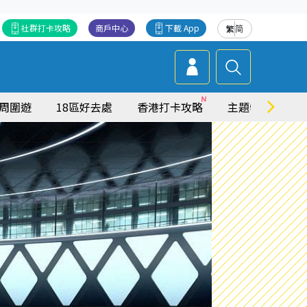
社群打卡攻略
商戶中心
下載 App
繁
简
周圍遊
18區好去處
香港打卡攻略
主題特集