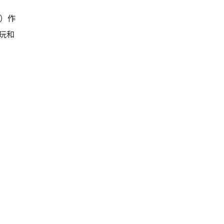
性）作
遊玩和