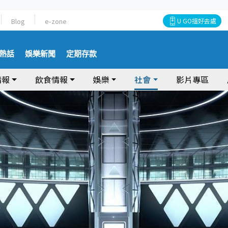
Blog
e-zone
U GO搵好去處
熱話
娛樂新聞
定期存款
情報
飲食情報
娛樂
社會
影片專區