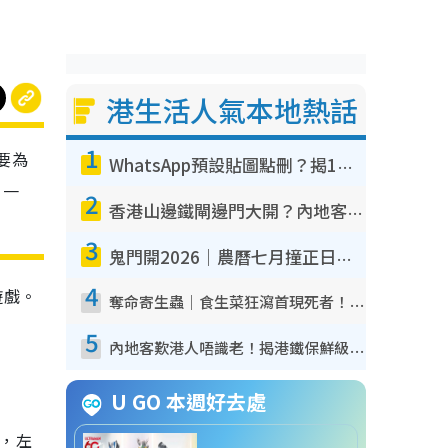
港生活人氣本地熱話
1
要為
WhatsApp預設貼圖點刪？揭1招「反向操作」還原簡潔介面 附3步實測教學
，一
2
香港山邊鐵閘邊門大開？內地客困惑意義何在！網民神回覆：呢種叫法理性防禦
3
鬼門開2026｜農曆七月撞正日全食特別邪？專家警告切忌做一事！揭4大禁忌+2招保平安
4
遊戲。
奪命寄生蟲｜食生菜狂瀉首現死者！疫潮惡化錄1.8萬宗病例 揭洗菜3大謬誤
5
內地客歎港人唔識老！揭港鐵保鮮級冷氣 港人求放過：咪投訴
U GO 本週好去處
色，左