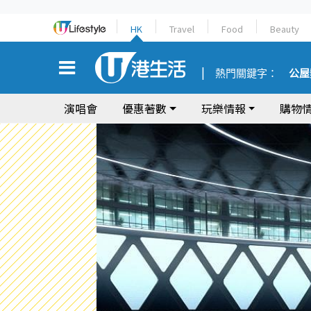
HK
Travel
Food
Beauty
熱門關鍵字：
公屋
演唱會
優惠著數
玩樂情報
購物