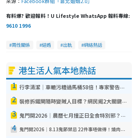
來源：
Facebook群組「靠北婚姻2.0」
有料爆? 歡迎報料！U Lifestyle WhatsApp 報料專線:
9610 1996
兩性關係
結婚
出軌
網絡熱話
港生活人氣本地熱話
1
行李清潔｜車轆污糟過馬桶58倍！專家警告忌用酒精抹 教1招免污手除菌
2
裝修拆鐵閘隨時變賊人目標？網民揭2大關鍵用途：裝新式等於白裝？附新舊鐵閘分別
3
鬼門開2026｜農曆七月撞正日全食特別邪？專家警告切忌做一事！揭4大禁忌+2招保平安
4
鬼門開2026｜8.13鬼節禁忌 22件事唔做得！燒肉、刺身要少食？半夜勿吹口哨/打呢個電話