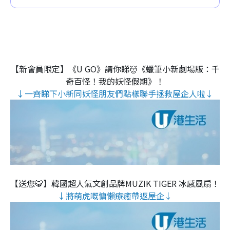
【新會員限定】《U GO》請你睇👹《蠟筆小新劇場版：千
奇百怪！我的妖怪假期》！
↓一齊睇下小新同妖怪朋友們點樣聯手拯救屋企人啦↓
【送您🐯】韓國超人氣文創品牌MUZIK TIGER 冰感風扇！
↓將萌虎嘅慵懶療癒帶返屋企↓