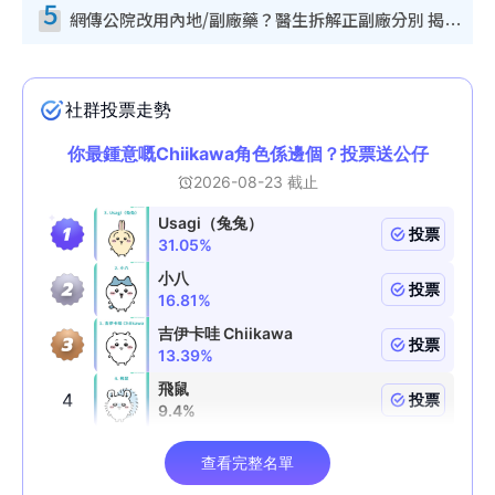
5
網傳公院改用內地/副廠藥？醫生拆解正副廠分別 揭4類人換藥隨時出事