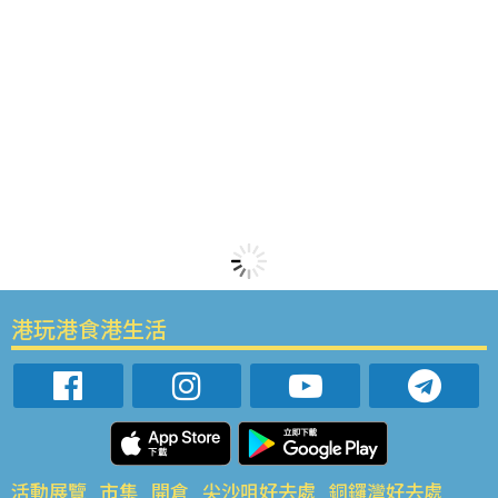
港玩港食港生活
活動展覽
市集
開倉
尖沙咀好去處
銅鑼灣好去處