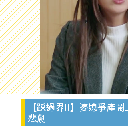
【踩過界II】婆媳爭產
悲劇