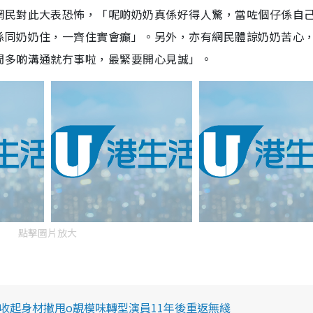
網民對此大表恐怖，「呢啲奶奶真係好得人驚，當咗個仔係自
係同奶奶住，一齊住實會癲」。另外，亦有網民體諒奶奶苦心
間多啲溝通就冇事啦，最緊要開心見誠」。
點擊圖片放大
 收起身材撇甩o靚模味轉型演員11年後重返無綫