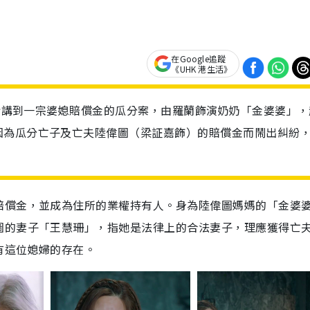
在Google追蹤
《UHK 港生活》
劇情講到一宗婆媳賠償金的瓜分案，由羅蘭飾演奶奶「金婆婆」，
因為瓜分亡子及亡夫陸偉圖（梁証嘉飾）的賠償金而鬧出糾紛
賠償金，並成為住所的業權持有人。身為陸偉圖媽媽的「金婆
圖的妻子「王慧珊」，指她是法律上的合法妻子，理應獲得亡
有這位媳婦的存在。