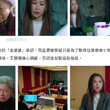
點擊圖片放大
奶奶「金婆婆」承認，而且更被質疑只是為了取得住滿香港七
關係。王慧珊身心俱疲，否認並反駁這些指控。