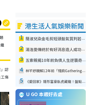
港生活人氣娛樂新聞
1
趙
簡淑兒染金毛剪短頭髮氣質判若兩人！嚇壞老公麥大力都認唔出：「你做咩事？」
，繼
2
湯洛雯傳終於有好消息造人成功！兩大細節曝孕味極濃惹猜測：大肚婆先會咁！
3
五索親揭10年前負債人生逆襲奇蹟！全靠去一地方轉運後即遇上馬先生
4
婆」認
林芊妤親解12年前「殘廁Gathering」真相！高層解約一句話重創尊嚴至今拒返TVB
夫工傷
5
《愛回家》隱形富豪臥虎藏龍！盤點12位財氣逼人的有錢藝人：呢位靚女3億身家唔憂做
U GO 本週好去處