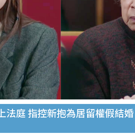
鬧上法庭 指控新抱為居留權假結婚