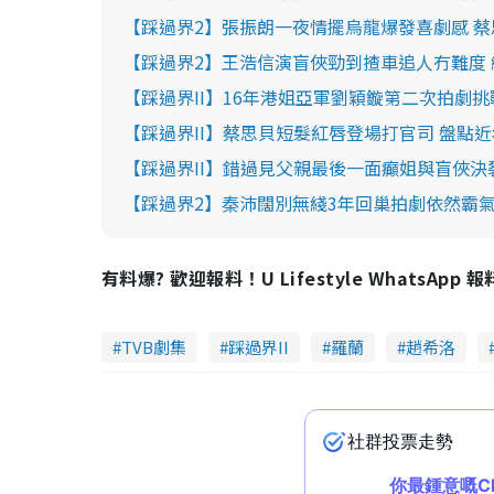
【踩過界2】張振朗一夜情擺烏龍爆發喜劇感 
【踩過界2】王浩信演盲俠勁到揸車追人冇難度
【踩過界II】16年港姐亞軍劉穎鏇第二次拍劇
【踩過界II】蔡思貝短髮紅唇登場打官司 盤點
【踩過界II】錯過見父親最後一面癲姐與盲俠決
【踩過界2】秦沛闊別無綫3年回巢拍劇依然霸氣
有料爆? 歡迎報料！U Lifestyle WhatsApp 
TVB劇集
踩過界II
羅蘭
趙希洛