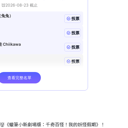
睇👹《蠟筆小新劇場版：千奇百怪！我的妖怪假期》！