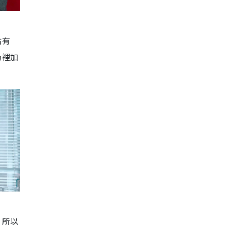
佔有
奶裡加
，所以