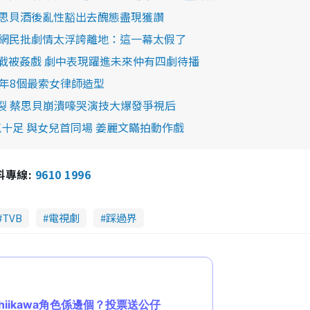
蔡思貝酒後亂性豁出去醜態盡現獲讚
 網民批劇情太浮誇離地：這一幕太假了
挑戰被姦戲 劇中表現躍進未來仲有四劇待播
近年8個最索女律師造型
裂 蔡思貝崩潰嚎哭演技大爆發爭視后
十足 與女兒首同場 姜麗文瞞拍動作戲
報料專線:
9610 1996
TVB
電視劇
踩過界