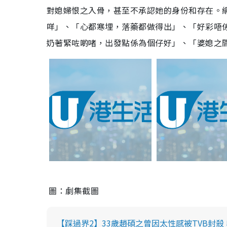
對媳婦恨之入骨，甚至不承認她的身份和存在。
咩」、「心都寒埋，落藥都做得出」、「好彩唔
奶著緊咗啲啫，出發點係為個仔好」、「婆媳之
圖：劇集截圖
【踩過界2】33歲趙碩之曾因太性感被TVB封殺