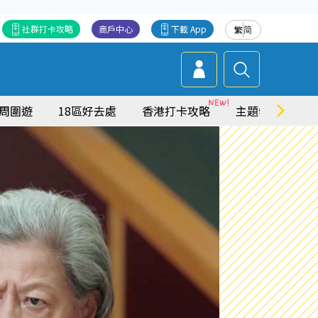
社群打卡攻略
商戶中心
下載 App
繁
简
周圍遊
18區好去處
香港打卡攻略
主題特集