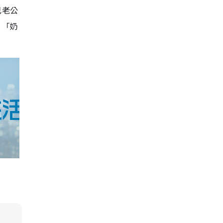
己老公
，「奶