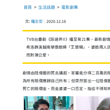
首頁
生活話題
電影劇集
文:
羅志宏
2020.12.16
TVB台慶劇《踩過界II》播至第21集，最新
希洛飾演越南華僑媳婦「王慧珊」，婆媳兩人
而對簿公堂。
劇情由陸偉圖的死去講起，家屬能分得二百萬的
為所有賠償應歸自己所有；但突然冒出一位陸偉
死亡的賠償金，而金婆婆一口否定，指從不得知