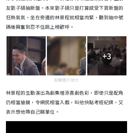
友劉子碩抽新盤。本來劉子碩只是打算感受下買新盤的
狂熱氣氛，坐在旁邊的林景程就相當肉緊，聽到抽中號
碼後興奮到忍不住跳上椅歡呼。
+3
點擊圖片放大
林景程的生動演出為劇集增添喜劇色彩，即使只是配角
仍相當搶鏡，令網民相當入戲，叫他快點考經紀牌，又
表示想他帶自己睇單位。