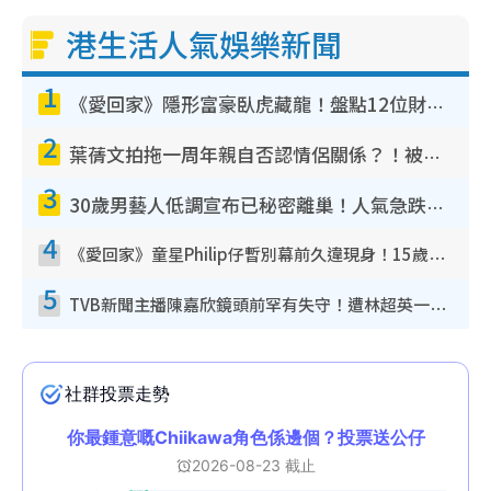
港生活人氣娛樂新聞
1
《愛回家》隱形富豪臥虎藏龍！盤點12位財氣逼人的有錢藝人：呢位靚女3億身家唔憂做
2
葉蒨文拍拖一周年親自否認情侶關係？！被質疑感情造假竟稱GM「普通同事」
3
30歲男藝人低調宣布已秘密離巢！人氣急跌變失蹤人口︰「這幾年過得並不容易」
4
《愛回家》童星Philip仔暫別幕前久違現身！15歲近況暴風長高蛻變帥氣少男
5
TVB新聞主播陳嘉欣鏡頭前罕有失守！遭林超英一句說話突襲嚇親當場大笑