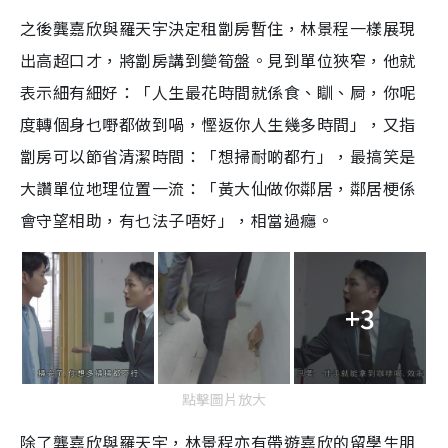
之後龔嘉欣與羅天宇決定租劏房暫住，林景程一樣展現
出高超口才，將劏房講到變筍盤。見到單位狹窄，他就
表示細有細好：「人生最花時間就係食、瞓、屙，你呢
度轉個身乜嘢都做到喎，慳返你人生幾多時間」，又指
劏房可以節省清潔時間：「想掃耐啲都冇」，最搞笑是
大讚單位地理位置一流：「黃大仙做你鄰居，鄰居梗係
會守望相助，有乜法子唔好」，相當過癮。
+3
點擊圖片放大
除了龔嘉欣與羅天宇，林景程亦有帶遊嘉欣的留學生朋