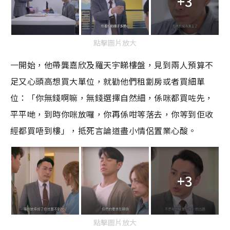
+3
點擊圖片放大
一開始，他帶龔嘉欣及羅天宇睇樓盤，見到兩人預算不
足又心頭高想買大單位，就勸他們租劏房或者買細單
位：「你無錢啊嘛，無錢選擇自然細，係咪都買咗先，
平平哋，到時你咪放囉，你再係咁等落去，你等到佢收
經都買唔到樓」
，
抵死言論道盡小情侶置業心酸
。
+3
點擊圖片放大