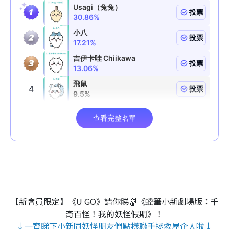
【新會員限定】《U GO》請你睇👹《蠟筆小新劇場版：千
奇百怪！我的妖怪假期》！
↓一齊睇下小新同妖怪朋友們點樣聯手拯救屋企人啦↓