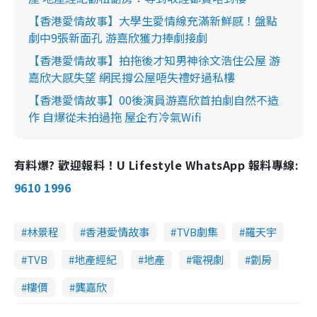
【香港愛情故事】大學生愛情線充滿新鮮感！盤點
劇中9張新面孔 游嘉欣獲力捧劇接劇
【香港愛情故事】拍拖後才知男神徐文浩住公屋 游
嘉欣大感失望 網民撐公屋唔失禮好過私樓
【香港愛情故事】00後演員游嘉欣首拍劇自然不造
作 自爆從未拍過拖 屋企冇冷氣Wifi
有料爆? 歡迎報料！U Lifestyle WhatsApp 報料專線:
9610 1996
林景程
香港愛情故事
TVB劇集
羅天宇
TVB
地產經紀
地產
電視劇
劏房
樓價
龔嘉欣