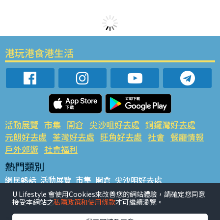
港玩港食港生活
活動展覽
市集
開倉
尖沙咀好去處
銅鑼灣好去處
元朗好去處
荃灣好去處
旺角好去處
社會
餐廳情報
戶外郊遊
社會福利
熱門類別
網民熱話
活動展覽
市集
開倉
尖沙咀好去處
銅鑼灣好去處
元朗好去處
荃灣好去處
旺角好去處
社會
U Lifestyle 會使用Cookies來改善您的網站體驗，請確定您同意
接受本網站之
私隱政策和使用條款
才可繼續瀏覽。
餐廳情報
戶外郊遊