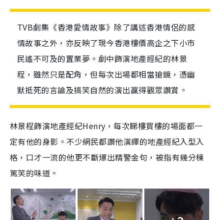
TVB劇集《香港愛情故事》除了講述香港情侶的感
情故事之外，亦反映了現今香港樓價高企之下小市
民遙不可及的置業夢。劇中飾演地產經紀的林景
程，雖然只是配角，但每次出場都相當搶鏡，憑幽
默抵死的言論及搞笑自然的演出贏得觀眾讚賞。
林景程飾演地產經紀Henry，每次睇樓買樓的場面都一
定有他的身影。不少網民都讚他演繹的地產經紀入型入
格，口才一流的他更不斷爆出精警金句，被指有幾分棟
篤笑的味道。