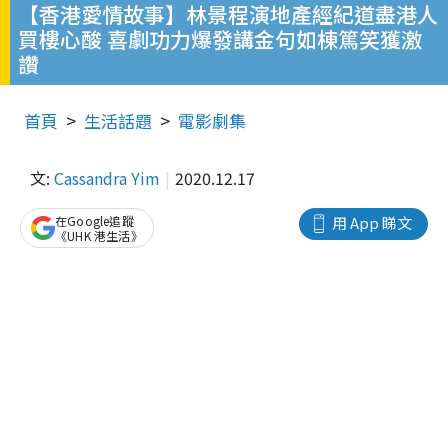
【香港愛情故事】林景程演地產經紀道盡港人
買樓心酸 喜劇功力爆發講金句如棟篤笑獲激
讚
首頁
生活話題
電影劇集
文:
Cassandra Yim
2020.12.17
在Google追蹤
用 App 睇文
《UHK 港生活》