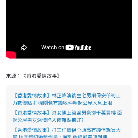
來源：《香港愛情故事》
【香港愛情故事】林正峰演後生宅男讚保安係筍工
力數優點 打機瞓覺有錢收仲唔超公屋入息上限
【香港愛情故事】港女遇上筍盤男豪擲千萬買樓 面
對公屋男友深情陷入兩難點揀好?
【香港愛情故事】打工仔情侶心頭高冇錢但想買大
屋 地產經紀勸租劏房：等到收經都買唔到樓