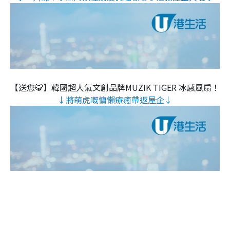
【送您🐯】韓國超人氣文創品牌MUZIK TIGER 冰感風扇！
↓將萌虎嘅慵懶療癒帶返屋企↓