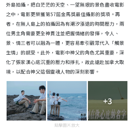
外島拍攝，把白茫茫的天空、一望無垠的景色盡收電影
之中，電影更榮獲第57屆金馬獎最佳攝影的獎項。再
者，在無人島上的拍攝因為有潮汐漲退的時間壓力，兩
位男主角需要更全神貫注並把握情緒的發揮，令人、
景、情三者可以融為一體，更容易牽引觀眾代入「觸景
生情」的感受。此外，電影中神父的角色尤其重要，深
化了張家漢心底沉重的壓力和掙扎，故此遠赴加拿大取
境，以配合神父這個靈魂人物的深刻影響。
+3
點擊圖片放大