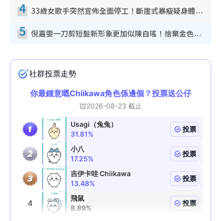
4
33歲女歌手突然宣佈全面停工！斷崖式暴瘦疑身體亮紅燈！聲明曝︰將暫時淡出
5
倪嘉雯一刀剪短髮新形象更加似陳自瑤！捨棄金色長髮造型氣質大變超驚喜