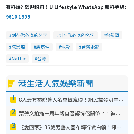
有料爆? 歡迎報料！U Lifestyle WhatsApp 報料專線:
9610 1996
刻在你心底的名字
刻在我心底的名字
曾敬驊
陳昊森
盧廣仲
電影
台灣電影
Netflix
台灣
港生活人氣娛樂新聞
1
8大最冇禮貌藝人名單被瘋傳！網民揭發明星真面目 一致數臭呢位係無品天花板？
2
葉蒨文拍拖一周年親自否認情侶關係？！被質疑感情造假竟稱GM「普通同事」
3
《愛回家》36歲男藝人宣布轉行做白領！卸下藝人身份回歸素人平淡生活