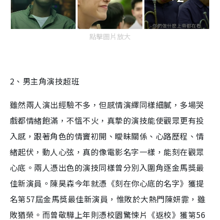
點擊圖片放大
2、男主角演技超班
雖然兩人演出經驗不多，但感情演繹同樣細膩，多場哭
戲都情緒飽滿，不慍不火，真摯的演技能使觀眾更有投
入感，跟著角色的情竇初開、曖昧關係、心路歷程、情
緒起伏，動人心弦，真的像電影名字一樣，能刻在觀眾
心底。兩人憑出色的演技同樣曾分別入圍角逐金馬獎最
佳新演員。陳昊森今年就憑《刻在你心底的名字》獲提
名第57屆金馬獎最佳新演員，惟敗於大熱門陳妍霏，雖
敗猶榮。而曾敬驊上年則憑校園驚悚片《返校》獲第56