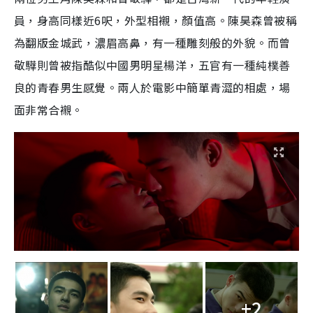
員，身高同樣近6呎，外型相襯，顏值高。陳昊森曾被稱
為翻版金城武，濃眉高鼻，有一種雕刻般的外貌。而曾
敬驊則曾被指酷似中國男明星楊洋，五官有一種純樸善
良的青春男生感覺。兩人於電影中簡單青澀的相處，場
面非常合襯。
+2