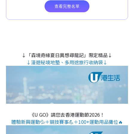
↓「森境奇緣夏日異想尋龍記」限定精品↓
↓漫遊秘境地墊、多用途旅行收納袋↓
《U GO》請您去香港運動節2026！
體驗新興運動💦＋競技賽事💪＋100+運動用品攤位🔥