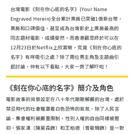
台灣電影《刻在你心底的名字》(Your Name
Engraved Herein)全台累計票房已突破1億新台幣，
票房和口碑俱佳，甚至成為台灣影史上票房最高的
同志題材電影，成績斐然。而香港觀眾終於可以在
12月23日於Netflix上欣賞喇，究竟《刻在你心底的
名字》有咩吸引之處？除了兩位男主角及主題曲引
起討論，仲有以下看點，大家一齊了解吓啦！
《刻在你心底的名字》簡介及角色
電影故事的背景設定在八十年代剛剛解嚴的台灣，處於
禁忌時代的社會籠罩着白色恐怖的氣氛，除了人民言
論、集會權利被嚴重限制，性別人權的自由同樣被壓
抑，張家漢（陳昊森飾）和王柏德（曾敬驊飾）是一對