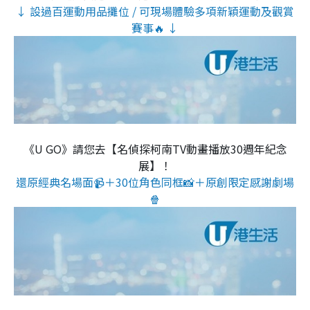
↓ 設過百運動用品攤位 / 可現場體驗多項新穎運動及觀賞
賽事🔥 ↓
《U GO》請您去【名偵探柯南TV動畫播放30週年紀念
展】！
還原經典名場面📹＋30位角色同框📸＋原創限定感謝劇場
🍿