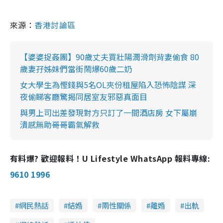
來源：
香港討論區
【婆婆捉姦團】90歲丈夫買壯陽潤滑劑背妻偷食 80
歲妻孖姊妹們當街鬧爆60歲二奶
女大學生為慳錢與5名OL夾份租屋陷入恐怖陰謀 深
夜偷睇客廳驚揭同居室友邪惡真面目
與男上司出差發現對方只訂了一間酒店房 女下屬崩
潰感無助哥哥霸氣解救
有料爆? 歡迎報料！U Lifestyle WhatsApp 報料專線:
9610 1996
網民熱話
結婚
兩性關係
離婚
出軌