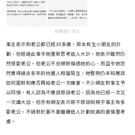
點擊圖片放大
事主表示和老公都已經
30
多歲，原本有生小朋友的計
劃，但經過此事令她重新思考造人大計，她表
示
雖
然
仍
然
很愛老公
，
但老公不忠絕對傷透她的心，而且令她忽
然
覺
得
過去多年的枕邊人相當陌生
，
她暫時仍未知應該
如何面對和應否再給老公一次機會。
不少網友對事主予
以同情，有人認為不應該原諒老公，因為他已經一次又
一次講大話，但亦有網友表示原不原諒就視乎事主有多
愛老公，不過對於要不要繼續造人計劃就真的要慎重考
慮。