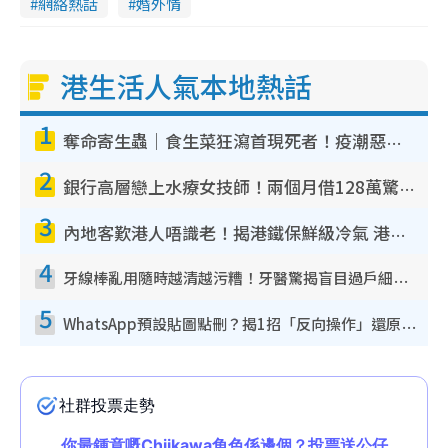
網絡熱話
婚外情
港生活人氣本地熱話
1
奪命寄生蟲｜食生菜狂瀉首現死者！疫潮惡化錄1.8萬宗病例 揭洗菜3大謬誤
2
銀行高層戀上水療女技師！兩個月借128萬驚覺「沉船」沉落火海 揭背後疑似邪教操控賣淫
3
內地客歎港人唔識老！揭港鐵保鮮級冷氣 港人求放過：咪投訴
4
牙線棒亂用隨時越清越污糟！牙醫驚揭盲目過戶細菌恐致蛀牙：呢種先係日常真保養
5
WhatsApp預設貼圖點刪？揭1招「反向操作」還原簡潔介面 附3步實測教學