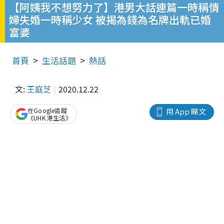
【阿姨我不想努力了】港男大話連篇一時稱情
婦失婚一時稱少女 被揭為錢為名牌出軌已婚
富婆
首頁
生活話題
熱話
文:
王庭芝
2020.12.22
在Google追蹤
用 App 睇文
《UHK 港生活》