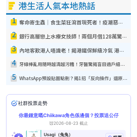
港生活人氣本地熱話
1
奪命寄生蟲｜食生菜狂瀉首現死者！疫潮惡化錄1.8萬宗病例 揭洗菜3大謬誤
2
銀行高層戀上水療女技師！兩個月借128萬驚覺「沉船」沉落火海 揭背後疑似邪教操控賣淫
3
內地客歎港人唔識老！揭港鐵保鮮級冷氣 港人求放過：咪投訴
4
牙線棒亂用隨時越清越污糟！牙醫驚揭盲目過戶細菌恐致蛀牙：呢種先係日常真保養
5
WhatsApp預設貼圖點刪？揭1招「反向操作」還原簡潔介面 附3步實測教學