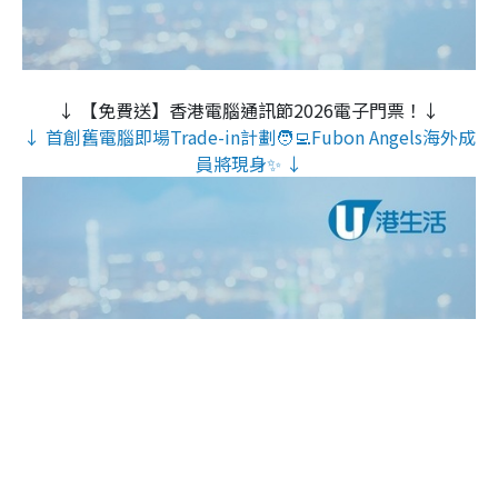
↓ 【免費送】香港電腦通訊節2026電子門票！↓
↓ 首創舊電腦即場Trade-in計劃🧑‍💻Fubon Angels海外成
員將現身✨ ↓