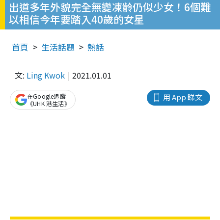
出道多年外貌完全無變凍齡仍似少女！6個難
以相信今年要踏入40歲的女星
首頁
生活話題
熱話
文:
Ling Kwok
2021.01.01
在Google追蹤
用 App 睇文
《UHK 港生活》