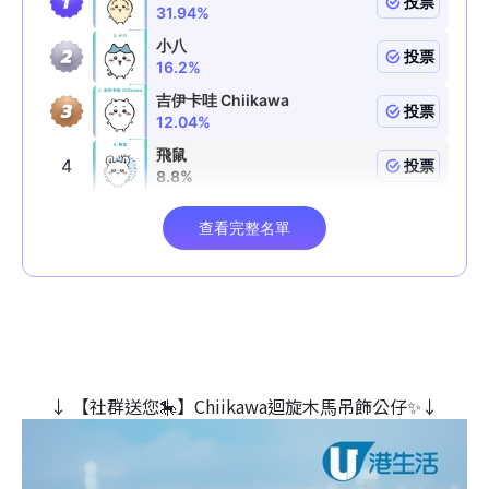
↓ 【社群送您🎠】Chiikawa迴旋木⾺吊飾公仔✨↓