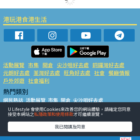
港玩港食港生活
活動展覽
市集
開倉
尖沙咀好去處
銅鑼灣好去處
元朗好去處
荃灣好去處
旺角好去處
社會
餐廳情報
戶外郊遊
社會福利
熱門類別
網民熱話
活動展覽
市集
開倉
尖沙咀好去處
銅鑼灣好去處
元朗好去處
荃灣好去處
旺角好去處
社會
U Lifestyle 會使用Cookies來改善您的網站體驗，請確定您同意
接受本網站之
私隱政策和使用條款
才可繼續瀏覽。
餐廳情報
戶外郊遊
熱門標籤
我已閱讀及同意
#UGO搵好去處
#人氣活動推介
#美食社群熱話