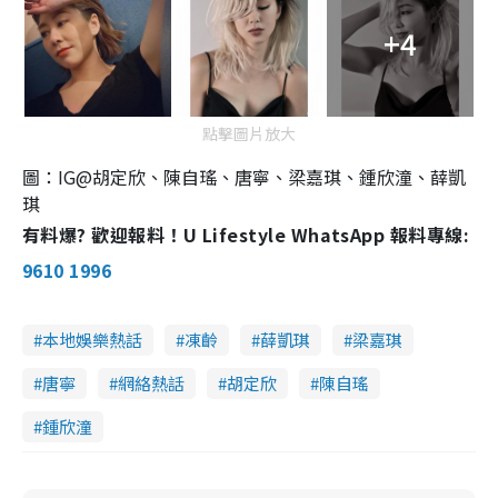
+4
點擊圖片放大
圖：IG@胡定欣、陳自瑤、唐寧、梁嘉琪、鍾欣潼、薛凱
琪
有料爆? 歡迎報料！U Lifestyle WhatsApp 報料專線:
9610 1996
本地娛樂熱話
凍齡
薛凱琪
梁嘉琪
唐寧
網絡熱話
胡定欣
陳自瑤
鍾欣潼