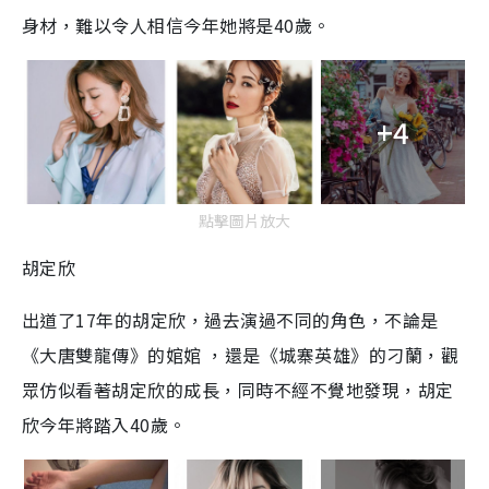
身材，難以令人相信今年她將是40歲。
+4
點擊圖片放大
胡定欣
出道了17年的胡定欣，過去演過不同的角色，不論是
《大唐雙龍傳》的婠婠 ，還是《城寨英雄》的刁蘭，觀
眾仿似看著胡定欣的成長，同時不經不覺地發現，胡定
欣今年將踏入40歲。