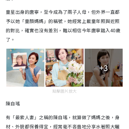
童星出身的唐寧，至今成為了兩子人母，但外界一直都
予以她「童顏媽媽」的稱號，她經常上載童年照與近照
的對比，確實也沒有差別，難以相信今年唐寧踏入40歲
了。
+3
點擊圖片放大
陳自瑤
有「最索人妻」之稱的陳自瑤，就算做了媽媽之後，身
材、外貌都保養得宜，經常毫不吝嗇地分享水著照大曬