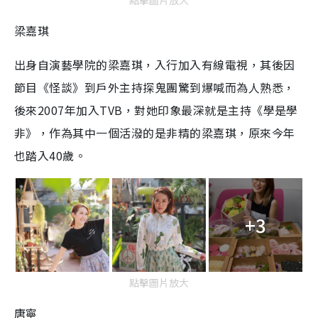
梁嘉琪
出身自演藝學院的梁嘉琪，入行加入有線電視，其後因
節目《怪談》到戶外主持探鬼團驚到爆喊而為人熟悉，
後來2007年加入TVB，對她印象最深就是主持《學是學
非》，作為其中一個活潑的是非精的梁嘉琪，原來今年
也踏入40歲。
+3
點擊圖片放大
唐寧