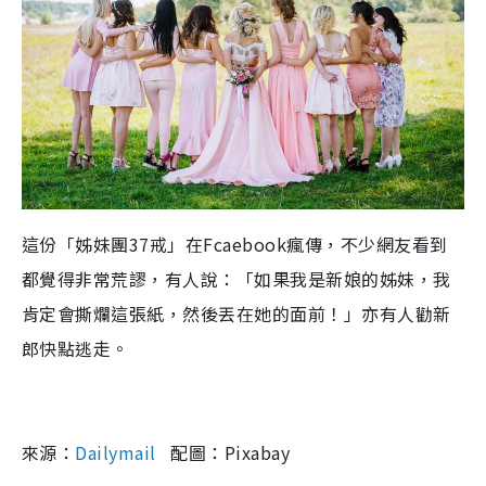
這份「姊妹團
37
戒」在
Fcaebook
瘋傳，不少網友看到
都覺得非常荒謬，有人說：「如果我是新娘的姊妹，我
肯定會撕爛這張紙，然後丟在她的面前！」亦有人勸新
郎快點逃走。
來源：
Dailymail
配圖：Pixabay