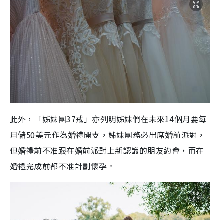
此外，「姊妹團
37
戒」亦列明姊妹們在未來
14
個月要每
月儲
50
美元作為婚禮開支，姊妹團務必出席婚前派對，
但婚禮前不准跟在婚前派對上新認識的朋友約會，而在
婚禮完成前都不准計劃懷孕。