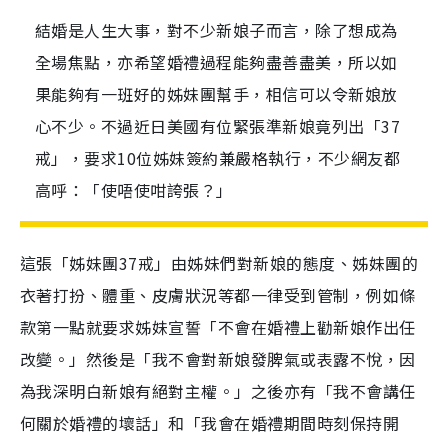
結婚是人生大事，對不少新娘子而言，除了想成為
全場焦點，亦希望婚禮過程能夠盡善盡美，所以如
果能夠有一班好的姊妹團幫手，相信可以令新娘放
心不少。不過近日美國有位緊張準新娘竟列出「37
戒」，要求10位姊妹簽約兼嚴格執行，不少網友都
高呼：「使唔使咁誇張？」
這張「姊妹團
37
戒」由姊妹們對新娘的態度、姊妹團的
衣著打扮、體重、皮膚狀況等都一律受到管制，例如條
款第一點就要求姊妹宣誓「不會在婚禮上勸新娘作出任
改變。」然後是「我不會對新娘發脾氣或表露不悅，因
為我深明白新娘有絕對主權。」之後亦有「我不會講任
何關於婚禮的壞話」和「我會在婚禮期間時刻保持開