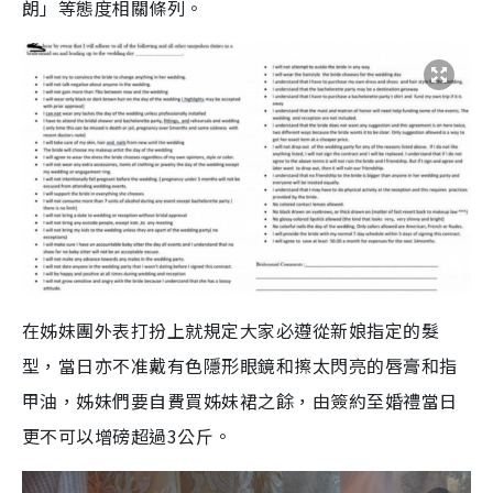
朗」等態度相關條列。
在姊妹團外表打扮上就規定大家必遵從新娘指定的髮
型，當日亦不准戴有色隱形眼鏡和擦太閃亮的唇膏和指
甲油，姊妹們要自費買姊妹裙之餘，由簽約至婚禮當日
更不可以增磅超過
3
公斤。