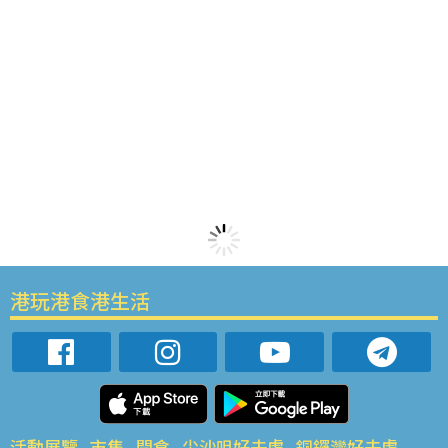
港玩港食港生活
活動展覽
市集
開倉
尖沙咀好去處
銅鑼灣好去處