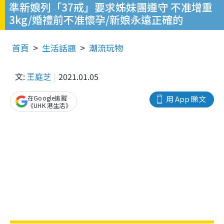
準新娘列「37戒」要求姊妹團遵守 不准增重
3kg/婚禮前不准懷孕/新娘永遠正確的
首頁
生活話題
潮流玩物
文:
王庭芝
2021.01.05
在Google追蹤
用 App 睇文
《UHK 港生活》