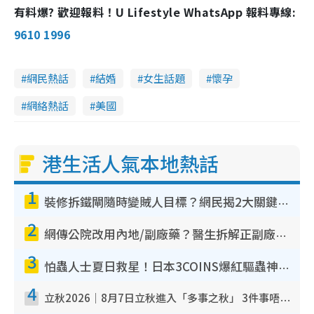
有料爆? 歡迎報料！U Lifestyle WhatsApp 報料專線:
9610 1996
網民熱話
結婚
女生話題
懷孕
網絡熱話
美國
港生活人氣本地熱話
1
裝修拆鐵閘隨時變賊人目標？網民揭2大關鍵用途：裝新式等於白裝？附新舊鐵閘分別
2
網傳公院改用內地/副廠藥？醫生拆解正副廠分別 揭4類人換藥隨時出事
3
怕蟲人士夏日救星！日本3COINS爆紅驅蟲神器$45起 1招「全程免觸碰」輕鬆搞定小強
4
立秋2026｜8月7日立秋進入「多事之秋」 3件事唔做得！專家教6招開運 清枱頭／銀包納氣接好運