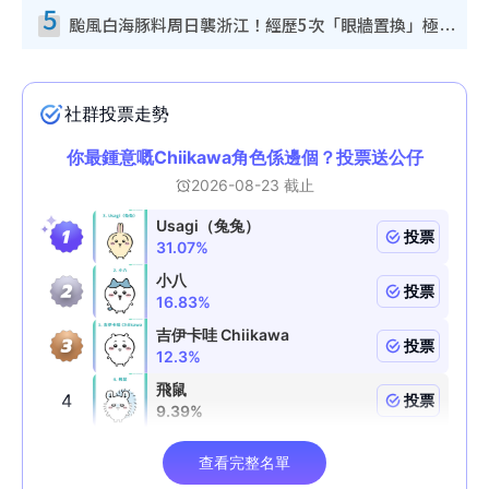
5
颱風白海豚料周日襲浙江！經歷5次「眼牆置換」極罕見 成登陸內地最長途颱風