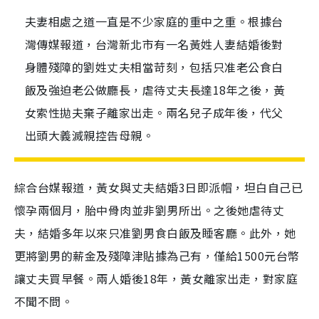
夫妻相處之道一直是不少家庭的重中之重。根據台
灣傳媒報道，台灣新北市有一名黃姓人妻結婚後對
身體殘障的劉姓丈夫相當苛刻，包括只准老公食白
飯及強迫老公做廳長，虐待丈夫長達18年之後，黃
女索性拋夫棄子離家出走。兩名兒子成年後，代父
出頭大義滅親控告母親。
綜合台媒報道，黃女與丈夫結婚3日即派帽，坦白自己已
懷孕兩個月，胎中骨肉並非劉男所出。之後她虐待丈
夫，結婚多年以來只准劉男食白飯及睡客廳。此外，她
更將劉男的薪金及殘障津貼據為己有，僅給1500元台幣
讓丈夫買早餐。兩人婚後18年，黃女離家出走，對家庭
不聞不問。