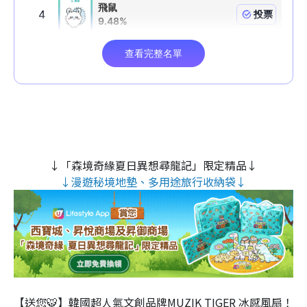
↓「森境奇緣夏日異想尋龍記」限定精品↓
↓漫遊秘境地墊、多用途旅行收納袋↓
【送您🐯】韓國超人氣文創品牌MUZIK TIGER 冰感風扇！