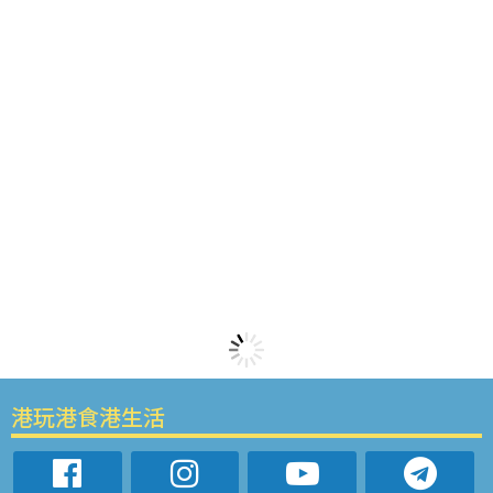
港玩港食港生活