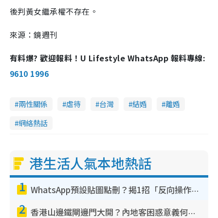
後判黃女繼承權不存在。
來源：鏡週刊
有料爆? 歡迎報料！U Lifestyle WhatsApp 報料專線:
9610 1996
兩性關係
虐待
台灣
結婚
離婚
網絡熱話
港生活人氣本地熱話
1
WhatsApp預設貼圖點刪？揭1招「反向操作」還原簡潔介面 附3步實測教學
2
香港山邊鐵閘邊門大開？內地客困惑意義何在！網民神回覆：呢種叫法理性防禦