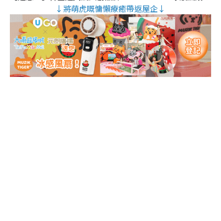
↓將萌虎嘅慵懶療癒帶返屋企↓