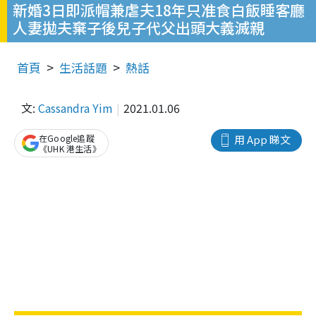
新婚3日即派帽兼虐夫18年只准食白飯睡客廳
人妻拋夫棄子後兒子代父出頭大義滅親
首頁
生活話題
熱話
文:
Cassandra Yim
2021.01.06
在Google追蹤
用 App 睇文
《UHK 港生活》