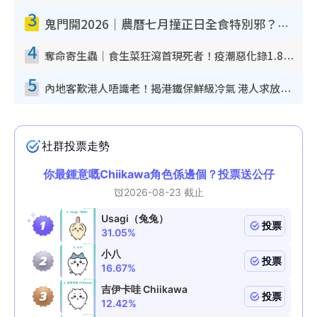
3
鬼門開2026｜農曆七月撞正日全食特別邪？專家警告切忌做一事！揭4大禁忌+2招保平安
4
奪命寄生蟲｜食生菜狂瀉首現死者！疫潮惡化錄1.8萬宗病例 揭洗菜3大謬誤
5
內地客歎港人唔識老！揭港鐵保鮮級冷氣 港人求放過：咪投訴