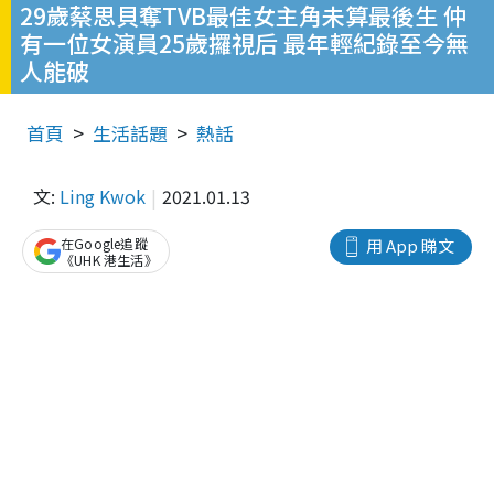
29歲蔡思貝奪TVB最佳女主角未算最後生 仲
有一位女演員25歲攞視后 最年輕紀錄至今無
人能破
首頁
生活話題
熱話
文:
Ling Kwok
2021.01.13
在Google追蹤
用 App 睇文
《UHK 港生活》