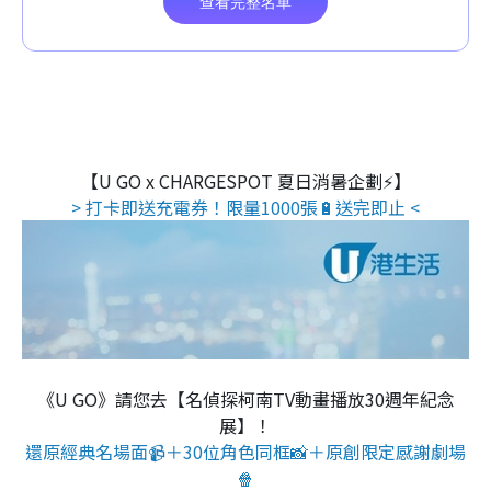
【U GO x CHARGESPOT 夏日消暑企劃⚡】
> 打卡即送充電券！限量1000張🔋送完即止 <
《U GO》請您去【名偵探柯南TV動畫播放30週年紀念
展】！
還原經典名場面📹＋30位角色同框📸＋原創限定感謝劇場
🍿