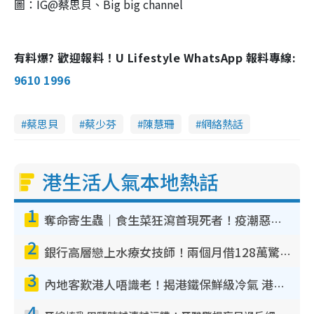
圖：IG@蔡思貝、Big big channel
有料爆? 歡迎報料！U Lifestyle WhatsApp 報料專線:
9610 1996
蔡思貝
蔡少芬
陳慧珊
網絡熱話
港生活人氣本地熱話
1
奪命寄生蟲｜食生菜狂瀉首現死者！疫潮惡化錄1.8萬宗病例 揭洗菜3大謬誤
2
銀行高層戀上水療女技師！兩個月借128萬驚覺「沉船」沉落火海 揭背後疑似邪教操控賣淫
3
內地客歎港人唔識老！揭港鐵保鮮級冷氣 港人求放過：咪投訴
4