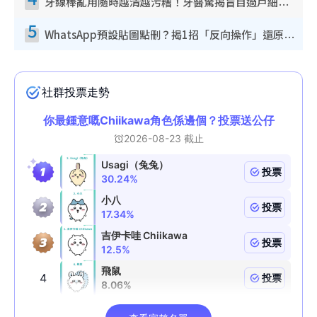
牙線棒亂用隨時越清越污糟！牙醫驚揭盲目過戶細菌恐致蛀牙：呢種先係日常真保養
5
WhatsApp預設貼圖點刪？揭1招「反向操作」還原簡潔介面 附3步實測教學