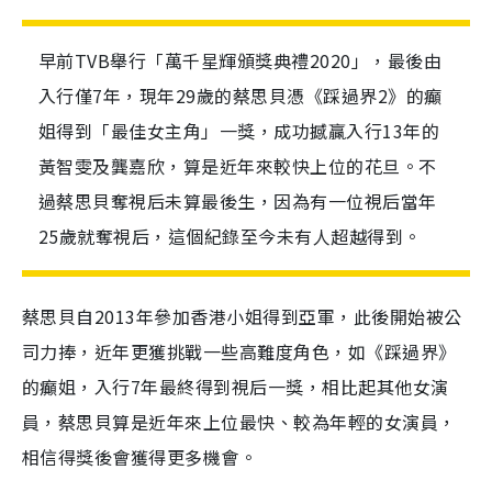
早前TVB舉行「萬千星輝頒獎典禮2020」，最後由
入行僅7年，現年29歲的蔡思貝憑《踩過界2》的癲
姐得到「最佳女主角」一獎，成功撼贏入行13年的
黃智雯及龔嘉欣，算是近年來較快上位的花旦。不
過蔡思貝奪視后未算最後生，因為有一位視后當年
25歲就奪視后，這個紀錄至今未有人超越得到。
蔡思貝自2013年參加香港小姐得到亞軍，此後開始被公
司力捧，近年更獲挑戰一些高難度角色，如《踩過界》
的癲姐，入行7年最終得到視后一獎，相比起其他女演
員，蔡思貝算是近年來上位最快、較為年輕的女演員，
相信得獎後會獲得更多機會。