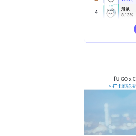
【U GO x
> 打卡即送充