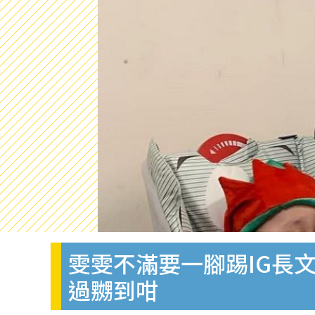
雯雯不滿要一腳踢IG長文
過嬲到咁