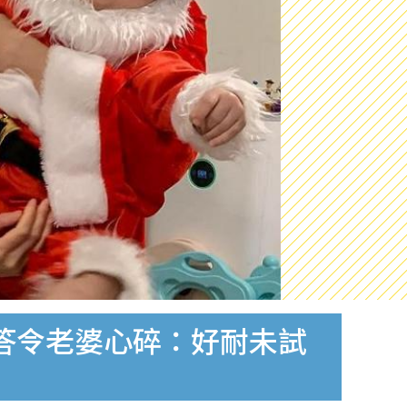
對答令老婆心碎：好耐未試