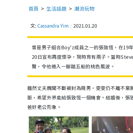
首頁
生活話題
潮流玩物
文:
Cassandra Yim
2021.01.20
曾是男子組合Boy'z成員之一的張致恆，在19
20日宣布再度懷孕，現時育有兩子。當時Stev
聲，令他捲入一腳踏五船的桃色風波。
雖然丈夫醜聞不斷被封為賤男，雯雯仍不離不棄願
脈，希望外界能給張致恆一個機會。結婚後，張致
爸好老公形象。