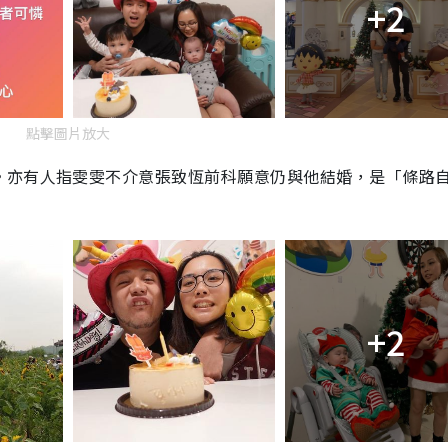
+2
點擊圖片放大
。亦有人指雯雯不介意張致恆前科願意仍與他結婚，是「條路
+2