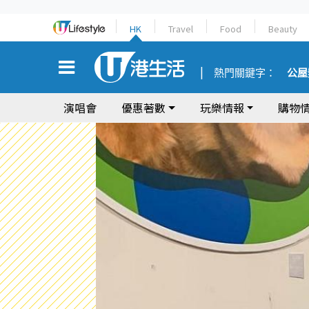
HK
Travel
Food
Beauty
熱門關鍵字：
公屋
演唱會
優惠著數
玩樂情報
購物