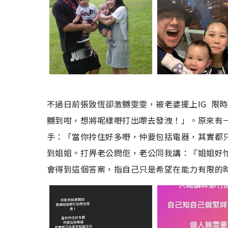
不過日前張致恆卻激
嬲雯雯
，
被老婆擺上
IG
限時
嬲到咁，想將呢樣嘢打出嚟去發洩！」。原來有
手：「當你拎住好多嘢，仲要包括電器，其實都
到姐姐。打畀老公問佢，老公同我講：『姐姐好
會得到這個答案
，
指自己只是希望在能力有限的