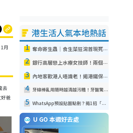
港生活人氣本地熱話
1
1月
奪命寄生蟲｜食生菜狂瀉首現死者！疫潮惡化錄1.8萬宗病例 揭洗菜3大謬誤
2
銀行高層戀上水療女技師！兩個月借128萬驚覺「沉船」沉落火海 揭背後疑似邪教操控賣淫
3
內地客歎港人唔識老！揭港鐵保鮮級冷氣 港人求放過：咪投訴
4
龍去
牙線棒亂用隨時越清越污糟！牙醫驚揭盲目過戶細菌恐致蛀牙：呢種先係日常真保養
立好爸
5
WhatsApp預設貼圖點刪？揭1招「反向操作」還原簡潔介面 附3步實測教學
U GO 本週好去處