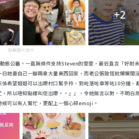
+2
點擊圖片放大
動態公審。一直無條件支持
Steven
的雯雯，最近直言「好耐
一日她要自己一腳踢拿大量東西回家，而老公張致恆就懶懶閒
只係希望姐姐可以出嚟村口幫手拎，到咗落咗車等咗
10
分鐘，
忙，所以唔知點樣叫佢出嚟。。』」，令她無言以對，不明白
時候可以有人幫忙
，
更配上一個心碎
emoji
。