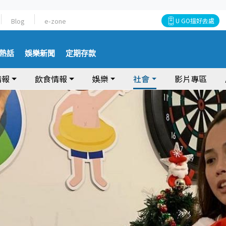
Blog
e-zone
U GO搵好去處
熱話
娛樂新聞
定期存款
情報
飲食情報
娛樂
社會
影片專區