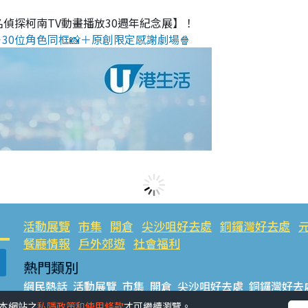
名偵探柯南TV動畫播放30週年紀念展】！
30位角色同框📸＋原創限定感謝劇場🍿
活動展覽
市集
開倉
尖沙咀好去處
銅鑼灣好去處
餐廳情報
戶外郊遊
社會福利
熱門類別
網民熱話
活動展覽
市集
開倉
尖沙咀好去處
銅鑼灣好去
餐廳情報
戶外郊遊
受本網站之
私隱政策和使用條款
才可繼續瀏覽。