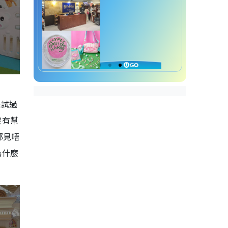
未試過
沒有幫
都見唔
為什麼