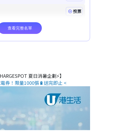
 CHARGESPOT 夏日消暑企劃⚡】
電券！限量1000張🔋送完即止 <