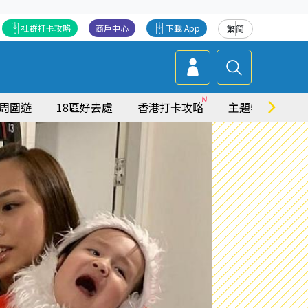
社群打卡攻略
商戶中心
下載 App
繁
简
周圍遊
18區好去處
香港打卡攻略
主題特集