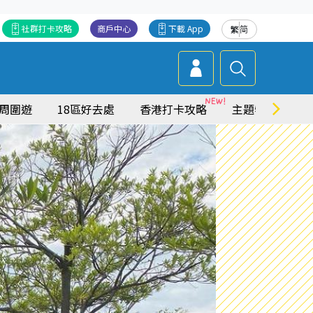
社群打卡攻略
商戶中心
下載 App
繁
简
周圍遊
18區好去處
香港打卡攻略
主題特集