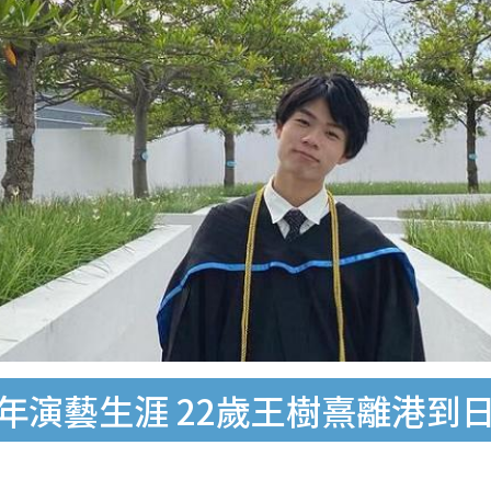
20年演藝生涯 22歲王樹熹離港