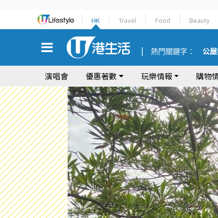
HK
Travel
Food
Beauty
熱門關鍵字：
公屋
演唱會
優惠著數
玩樂情報
購物