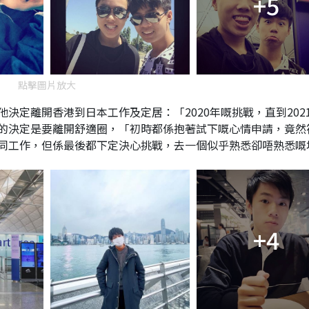
+5
點擊圖片放大
決定離開香港到日本工作及定居：「2020年嘅挑戰，直到202
的決定是要離開舒適圈，「初時都係抱著試下嘅心情申請，竟然
同工作，但係最後都下定決心挑戰，去一個似乎熟悉卻唔熟悉嘅
+4