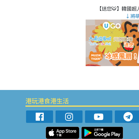
【送您🐯】韓國超人
↓將
港玩港食港生活