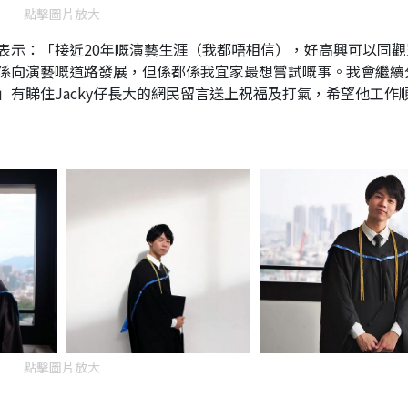
點擊圖片放大
表示：「接近20年嘅演藝生涯（我都唔相信），好高興可以同觀
係向演藝嘅道路發展，但係都係我宜家最想嘗試嘅事。我會繼續
有睇住Jacky仔長大的網民留言送上祝福及打氣，希望他工作
點擊圖片放大