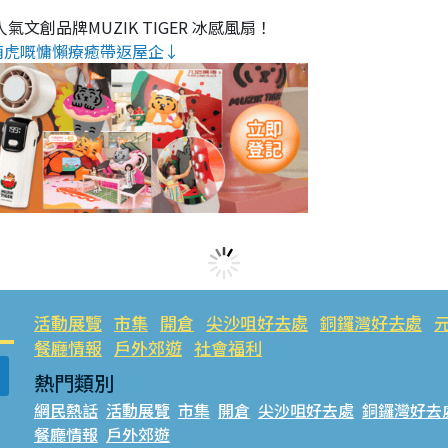
氣文創品牌MUZIK TIGER 冰感風扇！
萌虎嘅慵懶療癒帶返屋企↓
活動展覽
市集
開倉
尖沙咀好去處
銅鑼灣好去處
餐廳情報
戶外郊遊
社會福利
熱門類別
網民熱話
活動展覽
市集
開倉
尖沙咀好去處
銅鑼灣好去
餐廳情報
戶外郊遊