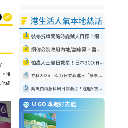
港生活人氣本地熱話
1
叻
裝修拆鐵閘隨時變賊人目標？網民揭2大關鍵用途：裝新式等於白裝？附新舊鐵閘分別
2
網傳公院改用內地/副廠藥？醫生拆解正副廠分別 揭4類人換藥隨時出事
3
怕蟲人士夏日救星！日本3COINS爆紅驅蟲神器$45起 1招「全程免觸碰」輕鬆搞定小強
子
4
」。後
立秋2026｜8月7日立秋進入「多事之秋」 3件事唔做得！專家教6招開運 清枱頭／銀包納氣接好運
見他成
5
颱風白海豚料周日襲浙江！經歷5次「眼牆置換」極罕見 成登陸內地最長途颱風
U GO 本週好去處