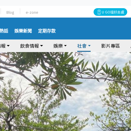
Blog
e-zone
U GO搵好去處
熱話
娛樂新聞
定期存款
情報
飲食情報
娛樂
社會
影片專區