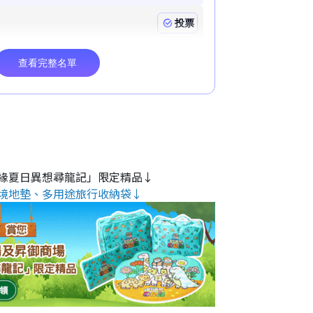
緣夏日異想尋龍記」限定精品↓
境地墊、多用途旅行收納袋↓