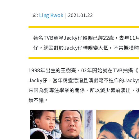
文:
Ling Kwok
2021.01.22
著名TVB童星Jacky仔轉眼已經22歲，去
仔。網民對於Jacky仔轉眼變大個，不禁慨嘆
1998年出生的王樹熹，03年開始就在TVB拍
Jacky仔，當年精靈活潑且演戲毫不造作的Jac
來因為要專注學業的關係，所以減少幕前演出，
績不錯。