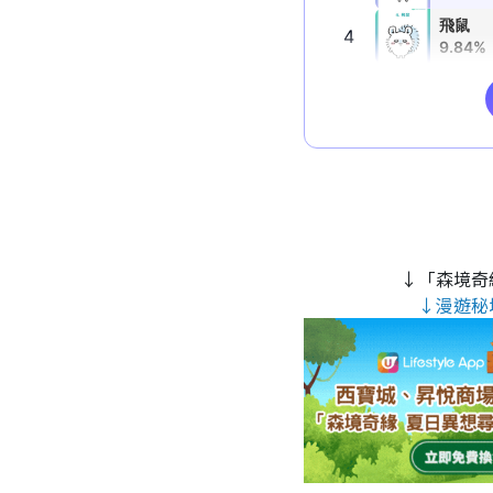
↓「森境奇
↓漫遊秘