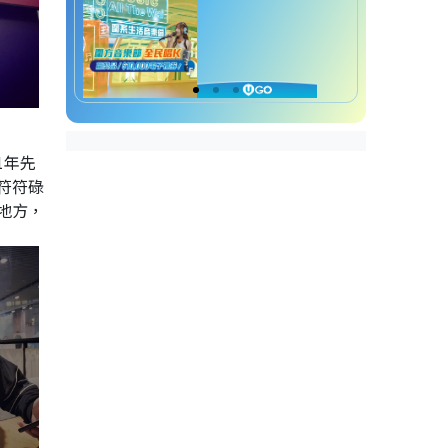
1年先
符符碌
地方，