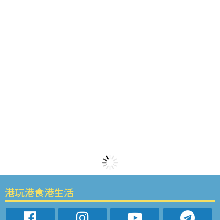
港玩港食港生活