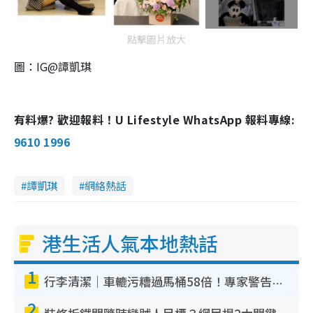
點擊圖片放大
圖：IG@譚凱琪
有料爆? 歡迎報料！U Lifestyle WhatsApp 報料專線:
9610 1996
譚凱琪
網絡熱話
港生活人氣本地熱話
1
行李清潔｜車轆污糟過馬桶58倍！專家警告忌用酒精抹 教1招免污手除菌
2