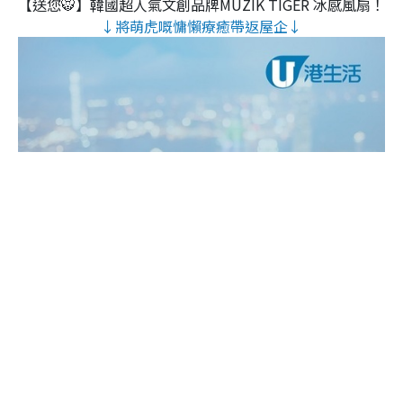
【送您🐯】韓國超人氣文創品牌MUZIK TIGER 冰感風扇！
↓將萌虎嘅慵懶療癒帶返屋企↓