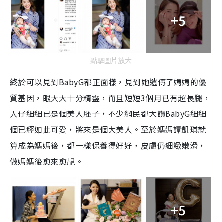
+5
點擊圖片放大
終於可以見到BabyG都正面樣，見到她遺傳了媽媽的優
質基因，眼大大十分精靈，而且短短3個月已有超長腿，
人仔細細已是個美人胚子，不少網民都大讚BabyG細細
個已經如此可愛，將來是個大美人。至於媽媽譚凱琪就
算成為媽媽後，都一樣保養得好好，皮膚仍細緻嫩滑，
做媽媽後愈來愈靚。
+5