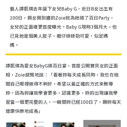
藝人譚凱琪去年誕下女兒Baby G，近日B女出生有
100日，錫女錫到燶的Zoie就為她搞了百日Party，
女兒的正面樣更首度曝光。Baby G現時3個月大，但
已見她是個美人胚子，眼仔碌碌勁可愛，似足媽
媽。
譚凱琪為愛女BabyG搞百日宴，首度公開寶貝女的正面
相，Zoie感慨地說：「看著妳每天成長同時，我也在檢
閱自己哪裡做得不夠好，希望以最正確的方式來教導
妳。因為妳讓我學會更多，認識更多，妳的出現讓我學
習當一個更完整的人，一瞬間妳已經100日了，願妳每天
健康快樂地成長」