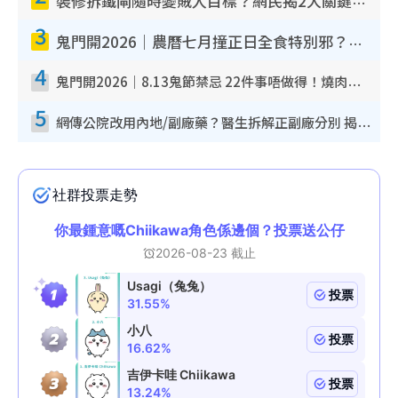
裝修拆鐵閘隨時變賊人目標？網民揭2大關鍵用途：裝新式等於白裝？附新舊鐵閘分別
3
鬼門開2026｜農曆七月撞正日全食特別邪？專家警告切忌做一事！揭4大禁忌+2招保平安
4
鬼門開2026｜8.13鬼節禁忌 22件事唔做得！燒肉、刺身要少食？半夜勿吹口哨/打呢個電話
5
網傳公院改用內地/副廠藥？醫生拆解正副廠分別 揭4類人換藥隨時出事