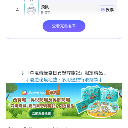
↓「森境奇緣夏日異想尋龍記」限定精品↓
↓漫遊秘境地墊、多用途旅行收納袋↓