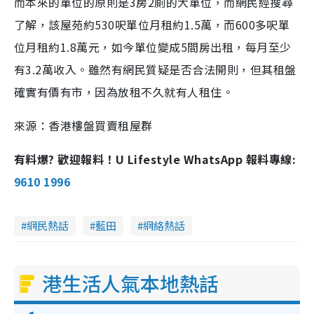
而本來的單位的原則是3房2廁的大單位，而網民經搜尋
了解，該屋苑約530呎單位月租約1.5萬，而600多呎單
位月租約1.8萬元，如今單位變成5間房出租，每月至少
有3.2萬收入。雖然有網民質疑是否合法開則，但其租盤
確實有價有市，因為放租不久就有人租住。
來源：香港樓盤買賣租屋群
有料爆? 歡迎報料！U Lifestyle WhatsApp 報料專線:
9610 1996
網民熱話
藍田
網絡熱話
港生活人氣本地熱話