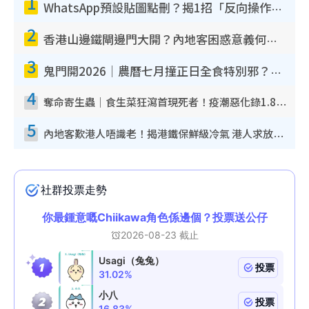
1
WhatsApp預設貼圖點刪？揭1招「反向操作」還原簡潔介面 附3步實測教學
2
香港山邊鐵閘邊門大開？內地客困惑意義何在！網民神回覆：呢種叫法理性防禦
3
鬼門開2026｜農曆七月撞正日全食特別邪？專家警告切忌做一事！揭4大禁忌+2招保平安
4
奪命寄生蟲｜食生菜狂瀉首現死者！疫潮惡化錄1.8萬宗病例 揭洗菜3大謬誤
5
內地客歎港人唔識老！揭港鐵保鮮級冷氣 港人求放過：咪投訴