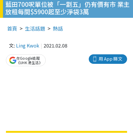
藍田700呎單位被「一劏五」仍有價有市 業主
放租每間$5900起至少淨袋3萬
首頁
生活話題
熱話
文:
Ling Kwok
2021.02.08
在Google追蹤
用 App 睇文
《UHK 港生活》