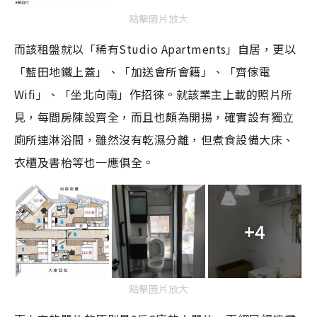
點擊圖片放大
而該租盤就以「稀有Studio Apartments」自居，更以
「藍田地鐵上蓋」、「加送會所會籍」、「齊傢電
Wifi」、「坐北向南」作招徠。就該業主上載的照片所
見，每間房陳設齊全，而且也頗為開揚，確實設有獨立
廁所連淋浴間，雖然沒有乾濕分離，但煮食設備大床、
衣櫃及書枱等也一應俱全。
+4
點擊圖片放大