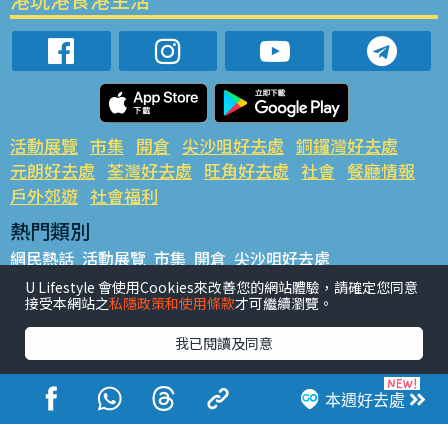
活動展覽
市集
開倉
尖沙咀好去處
銅鑼灣好去處
元朗好去處
荃灣好去處
旺角好去處
社會
餐廳情報
戶外郊遊
社會福利
熱門類別
網民熱話
活動展覽
市集
開倉
尖沙咀好去處
銅鑼灣好去處
元朗好去處
荃灣好去處
旺角好去處
社會
U Lifestyle 會使用Cookies來改善您的網站體驗，請確定您同意
接受本網站之
私隱政策和使用條款
才可繼續瀏覽。
餐廳情報
戶外郊遊
熱門標籤
我已閱讀及同意
#UGO搵好去處
#人氣活動推介
#美食社群熱話
#親子玩樂好去處
#ULifestyle應用程式
#限時搶
本週好去處
#UJetso禮物放送
#ULifestyle商戶中心
#著數
#網絡熱話