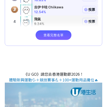
《U GO》請您去香港運動節2026！
體驗新興運動💦＋競技賽事💪＋100+運動用品攤位🔥