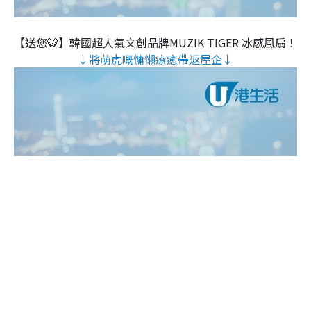
【送您🐯】韓國超人氣文創品牌MUZIK TIGER 冰感風扇！
↓將萌虎嘅慵懶療癒帶返屋企↓