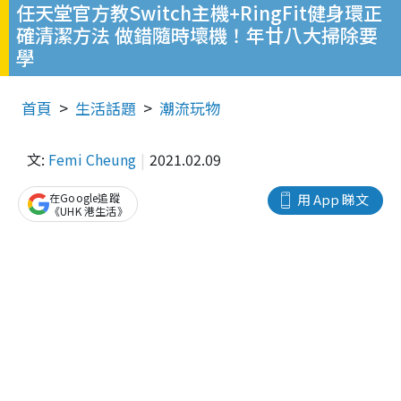
任天堂官方教Switch主機+RingFit健身環正
確清潔方法 做錯隨時壞機！年廿八大掃除要
學
首頁
生活話題
潮流玩物
文:
Femi Cheung
2021.02.09
在Google追蹤
用 App 睇文
《UHK 港生活》