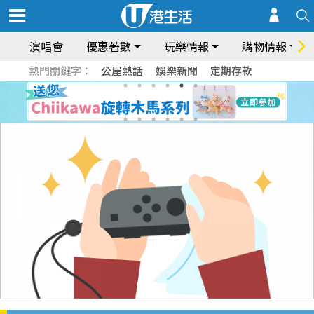
演唱會
優惠著數
玩樂情報
購物情報
熱門關鍵字：
公屋熱話
娛樂新聞
定期存款