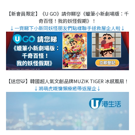
【新會員限定】《U GO》請你睇👹《蠟筆小新劇場版：千
奇百怪！我的妖怪假期》！
↓一齊睇下小新同妖怪朋友們點樣聯手拯救屋企人啦↓
【送您🐯】韓國超人氣文創品牌MUZIK TIGER 冰感風扇！
↓將萌虎嘅慵懶療癒帶返屋企↓