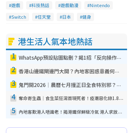
遊戲
科技熱話
遊戲動漫
Nintendo
Switch
任天堂
日本
健身
港生活人氣本地熱話
1
WhatsApp預設貼圖點刪？揭1招「反向操作」還原簡潔介面 附3步實測教學
2
香港山邊鐵閘邊門大開？內地客困惑意義何在！網民神回覆：呢種叫法理性防禦
3
鬼門開2026｜農曆七月撞正日全食特別邪？專家警告切忌做一事！揭4大禁忌+2招保平安
4
奪命寄生蟲｜食生菜狂瀉首現死者！疫潮惡化錄1.8萬宗病例 揭洗菜3大謬誤
5
內地客歎港人唔識老！揭港鐵保鮮級冷氣 港人求放過：咪投訴