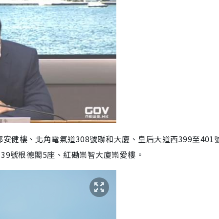
健樓、北角電氣道308號聯和大廈、皇后大道西399至401
139號根德閣5座、紅磡崇智大廈崇愛樓。