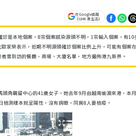
在Google追蹤
《UHK 港生活》
2宗確診是本地個案，8宗個案感染源頭不明，1宗輸入個案，有10
生歐家榮表示，近期不明源頭確診個案比例上升，可能有個案
患者曾到訪的餐廳、商場、大廈名單，地方遍佈港九新界。
馬頭角羈留中心的41歲女子，她去年9月由越南偷渡來港，本月
2日檢測樣本就呈陽性，沒有病徵，同房8人要檢疫。