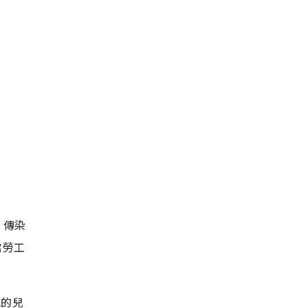
，傳染
當勞工
她的兒