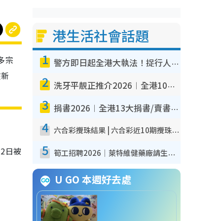
港生活社會話題
1
多宗
警方即日起全港大執法！捉行人亂過馬路+司機不專注駕駛！亂過馬路罰$2000
在新
2
洗牙平靚正推介2026︱全港10大牙科診所/醫院懶人包 夜診至8點/鎮靜潔牙/醫療券適用
3
捐書2026︱全港13大捐書/賣書地點懶人包 二手課本最高$150＋舊書換免費咖啡/戲票
4
六合彩攪珠結果 | 六合彩近10期攪珠結果出爐+ 近30期最旺熱門中獎號碼
5
2日被
筍工招聘2026｜萊特維健藥廠請生產操作員！月薪高達$1.7萬 冷氣廠房/五天工作/保證雙糧
U GO 本週好去處