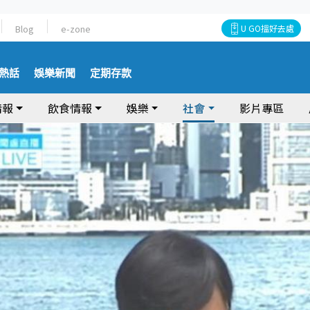
Blog
e-zone
U GO搵好去處
熱話
娛樂新聞
定期存款
情報
飲食情報
娛樂
社會
影片專區