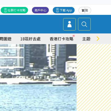
社群打卡攻略
商戶中心
下載 App
繁
简
周圍遊
18區好去處
香港打卡攻略
主題特集