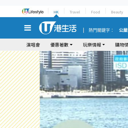
HK
Travel
Food
Beauty
熱門關鍵字：
公屋
演唱會
優惠著數
玩樂情報
購物