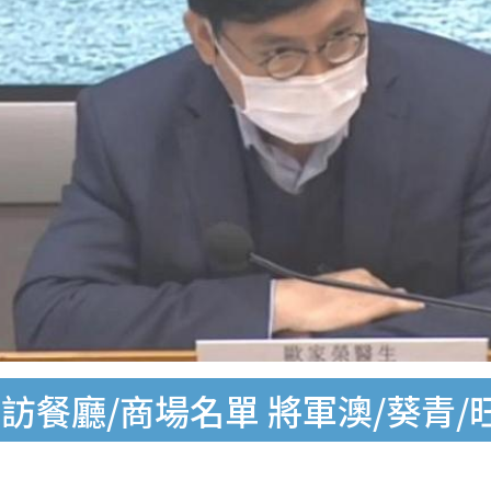
廳/商場名單 將軍澳/葵青/旺角