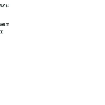
5名員
職員要
工