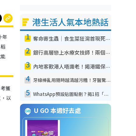
港生活人氣本地熱話
1
十年
奪命寄生蟲｜食生菜狂瀉首現死者！疫潮惡化錄1.8萬宗病例 揭洗菜3大謬誤
根稻
2
銀行高層戀上水療女技師！兩個月借128萬驚覺「沉船」沉落火海 揭背後疑似邪教操控賣淫
就能
3
內地客歎港人唔識老！揭港鐵保鮮級冷氣 港人求放過：咪投訴
4
牙線棒亂用隨時越清越污糟！牙醫驚揭盲目過戶細菌恐致蛀牙：呢種先係日常真保養
。考獲
5
WhatsApp預設貼圖點刪？揭1招「反向操作」還原簡潔介面 附3步實測教學
主，以
U GO 本週好去處