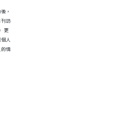
動後，
本刊訪
e）更
照個人
人的情