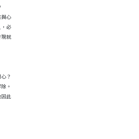
會
熬與心
人，必
發現就
開心？
解除。
她因此