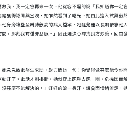
要救我，我一定會再來一次。他從容不逼的說『我知道你一定
情緒獲得認同與宣洩，她乍然看到了曙光。她由此進入試藥煎
示他身旁堆疊至肩膊般高的病人檔案，她醒覺難以長期依靠他
時間，那刻我有種罪惡感。」因此她決心尋找良方妙藥，回首
。她急急致電醫生求助，對方問她一句：你覺得做甚麼能令你
運動好了。電話才剛掛斷，她就穿上跑鞋去跑一圈，危機因而
，沒甚麼不能解決的。」好好的流一身汗，讓負面情緒流走，