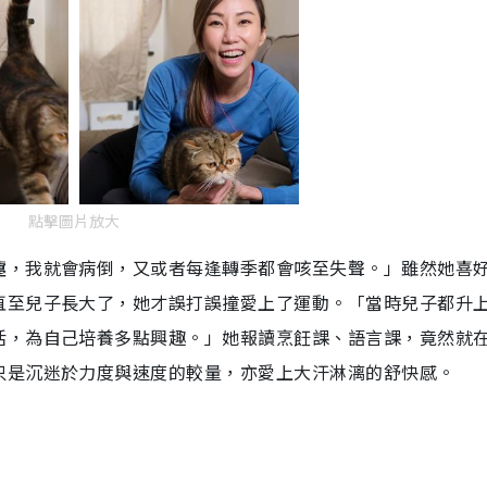
點擊圖片放大
嚏，我就會病倒，又或者每逢轉季都會咳至失聲。」雖然她喜
直至兒子長大了，她才誤打誤撞愛上了運動。「當時兒子都升
活，為自己培養多點興趣。」她報讀烹飪課、語言課，竟然就
只是沉迷於力度與速度的較量，亦愛上大汗淋漓的舒快感。