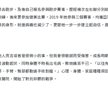
弟去跑步，及後自己報名參與跑步賽事。歷經幾次左右腳分別
練，後來更參加健美比賽。2019 年她參與三個賽事，均獲亞
美的身形，就連病痛也減少了，更替她一步一步建立起自信，
他人而言或者是很微小的事，但我會很敏感而受傷害。成長時
易波動起伏，同時身體不時長出毛病，教她痛苦不已。「以往
部、手臂、臀部都動過手術割瘤。」心理、身體、家庭種種原
到醫院，開始了對抗抑鬱的戰爭。