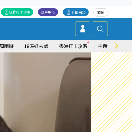
社群打卡攻略
商戶中心
下載 App
繁
简
周圍遊
18區好去處
香港打卡攻略
主題特集