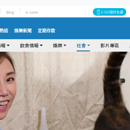
Blog
e-zone
U GO搵好去處
熱話
娛樂新聞
定期存款
情報
飲食情報
娛樂
社會
影片專區