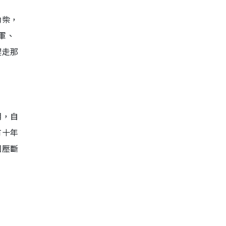
拗柴，
軍、
趕走那
期，自
有十年
因壓斷