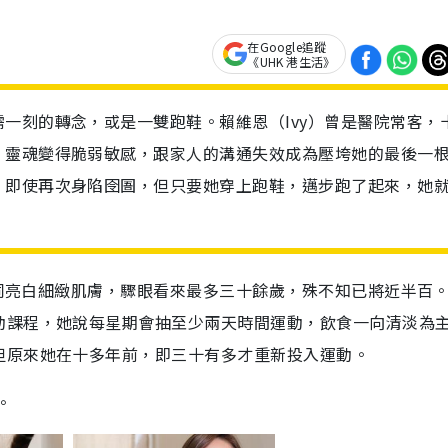
在Google追蹤
《UHK 港生活》
一刻的轉念，或是一雙跑鞋。賴維恩（Ivy）曾是醫院常客，
，靈魂變得脆弱敏感，跟家人的溝通失效成為壓垮她的最後一
，即使再次身陷囹圄，但只要她穿上跑鞋，邁步跑了起來，她
，連同亮白細緻肌膚，驟眼看來最多三十餘歲，殊不知已將近半百
動課程，她說每星期會抽至少兩天時間運動，飲食一向清淡為
但原來她在十多年前，即三十有多才重新投入運動。
。