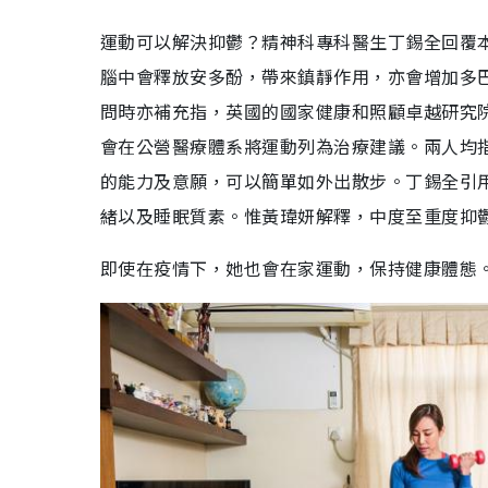
運動可以解決抑鬱？精神科專科醫生丁錫全回覆
腦中會釋放安多酚，帶來鎮靜作用，亦會增加多
問時亦補充指，英國的國家健康和照顧卓越研究院（The Nation
會在公營醫療體系將運動列為治療建議。兩人均
的能力及意願，可以簡單如外出散步。丁錫全引
緒以及睡眠質素。惟黃瑋妍解釋，中度至重度抑
即使在疫情下，她也會在家運動，保持健康體態