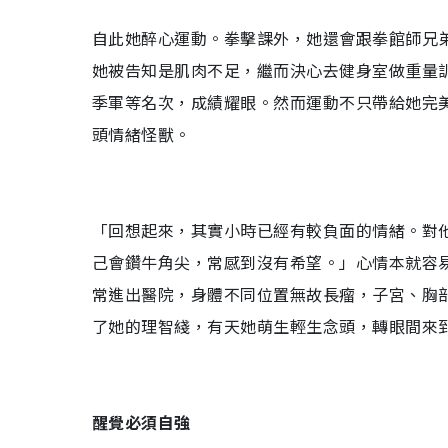
自此她醉心運動。拳擊課外，她還會跟拳館師兄
她被告知是肌肉不足，繼而決心去健身室做重量訓
季軍等名次，成績耀眼。然而運動不只帶給她完
頭情緒怪獸。
「回想起來，其實小時已經有較負面的情緒。對
己會鑽牛角尖，常感到沒有希望。」心情本就容
常進出醫院，身體不同位置無故長瘤，子宮、胸
了她的理智綫，有天她萌生輕生念頭，轉眼間來
醒覺必須自強