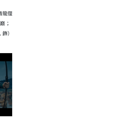
青龍偃
之巔；
 飾）
。