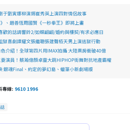
剛于劉寅娜柳演錫崔秀英上演四對情侶故事
王國》、趙善恆周國賢《一秒拳王》即將上畫
片單 喜歡的話請響鈴2/如蝶翩翩/婚約與樓契/有求必應日
監獄喜劇譚耀文張繼聰張建聲栢天男上演逃獄行動
介紹！全球第四片用IMAX拍攝 大陸票房衝破40億
要演員！蔡瀚億顏卓靈大跳HIPHOP街舞對抗地產霸權
 銀魂Final、約定的夢幻島、蠟筆小新劇場版
報料專線:
9610 1996
熱話