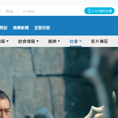
Blog
e-zone
U GO搵好去處
熱話
娛樂新聞
定期存款
情報
飲食情報
娛樂
社會
影片專區