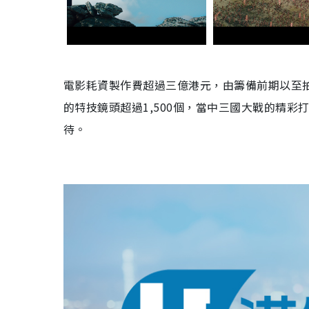
電影耗資製作費超過三億港元，由籌備前期以至
的特技鏡頭超過
1,500
個，當中三國大戰的精彩
待。