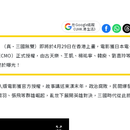
在Google追蹤
《UHK 港生活》
（真·三國無雙）即將於4月29日在香港上畫，電影獲日本電
TECMO）正式授權，由古天樂、王凱、楊祐寧、韓庾、劉嘉玲
終於曝光！
真人版電影獲官方授權，故事講述東漢末年，政治腐敗，民間爆
關羽、張飛等群雄崛起，亂世下展開英雄對決，三國時代從此