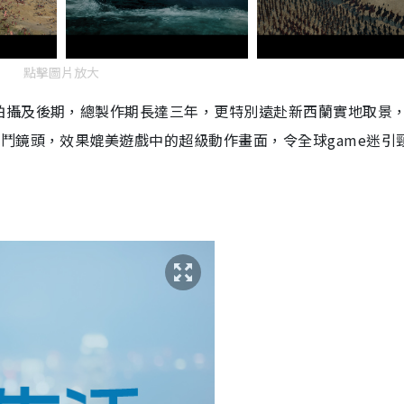
點擊圖片放大
拍攝及後期，總製作期長達三年，更特別遠赴新西蘭實地取景
打鬥鏡頭，效果媲美遊戲中的超級動作畫面，令全球
game
迷引