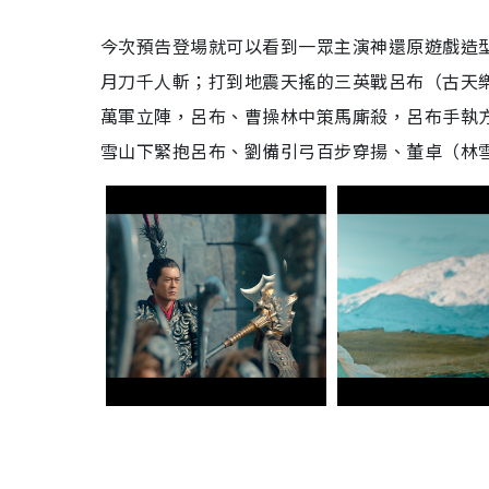
今次預告登場就可以看到一眾主演神還原遊戲造
月刀千人斬；打到地震天搖的三英戰呂布（古天樂
萬軍立陣，呂布、曹操林中策馬廝殺，呂布手執
雪山下緊抱呂布、劉備引弓百步穿揚、董卓（林雪