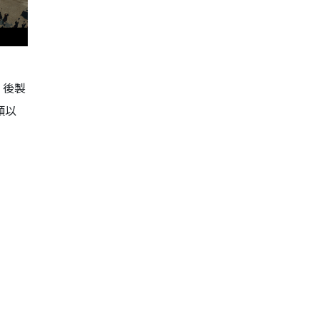
，後製
頸以