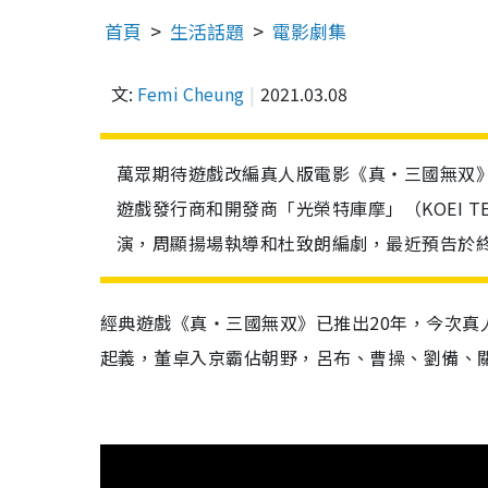
首頁
生活話題
電影劇集
文:
Femi Cheung
2021.03.08
萬眾期待遊戲改編真人版電影《真‧三國無双》
遊戲發行商和開發商「光榮特庫摩」（KOEI 
演，周顯揚場執導和杜致朗編劇，最近預告於
經典遊戲《真‧三國無双》已推出20年，今次
起義，董卓入京霸佔朝野，呂布、曹操、劉備、