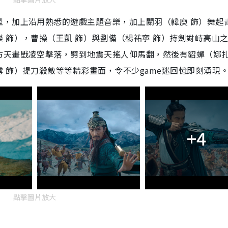
型，加上沿用熟悉的遊戲主題音樂，加上關羽（韓庾 飾）舞起
 飾），曹操（王凱 飾）與劉備（楊祐寧 飾）持劍對峙高山
方天畫戥凌空擊落，劈到地震天搖人仰馬翻，然後有貂蟬（娜扎
 飾）提刀殺敵等等精彩畫面，令不少
game
迷回憶即刻湧現
+4
點擊圖片放大