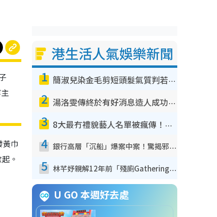
港生活人氣娛樂新聞
1
子
簡淑兒染金毛剪短頭髮氣質判若兩人！嚇壞老公麥大力都認唔出：「你做咩事？」
等主
2
湯洛雯傳終於有好消息造人成功！兩大細節曝孕味極濃惹猜測：大肚婆先會咁！
3
8大最冇禮貌藝人名單被瘋傳！網民揭發明星真面目 一致數臭呢位係無品天花板？
4
發黃巾
銀行高層「沉船」爆案中案！驚揭邪教洗腦操控賣淫被吞600萬 幕後黑手講多錯多
掀起。
5
林芊妤親解12年前「殘廁Gathering」真相！高層解約一句話重創尊嚴至今拒返TVB
U GO 本週好去處