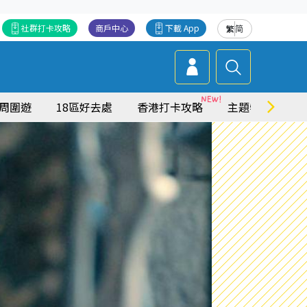
社群打卡攻略
商戶中心
下載 App
繁
简
周圍遊
18區好去處
香港打卡攻略
主題特集