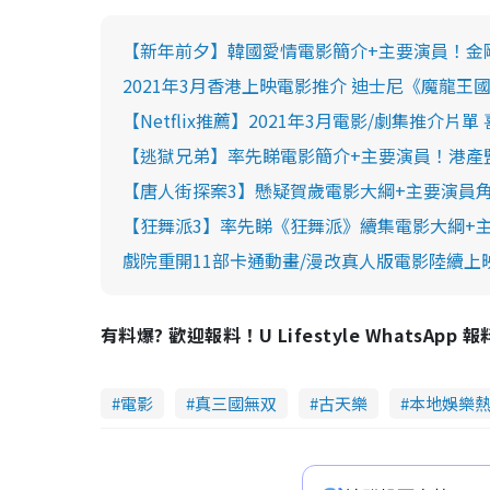
【新年前夕】韓國愛情電影簡介+主要演員！金
2021年3月香港上映電影推介 迪士尼《魔龍
【Netflix推薦】2021年3月電影/劇集推介
【逃獄兄弟】率先睇電影簡介+主要演員！港產
【唐人街探案3】懸疑賀歲電影大綱+主要演員角色
【狂舞派3】率先睇《狂舞派》續集電影大綱+主
戲院重開11部卡通動畫/漫改真人版電影陸續上映
有料爆? 歡迎報料！U Lifestyle WhatsApp 
電影
真三國無双
古天樂
本地娛樂