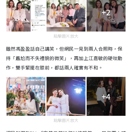
+2
點擊圖片放大
雖然馮盈盈話自己講笑，但網民一見到兩人合照時，保
持「尷尬而不失禮貌的微笑」，再加上江嘉敏的硬呔動
作，雙手緊擺在膝前，都話兩人確實有不和。
+4
點擊圖片放大