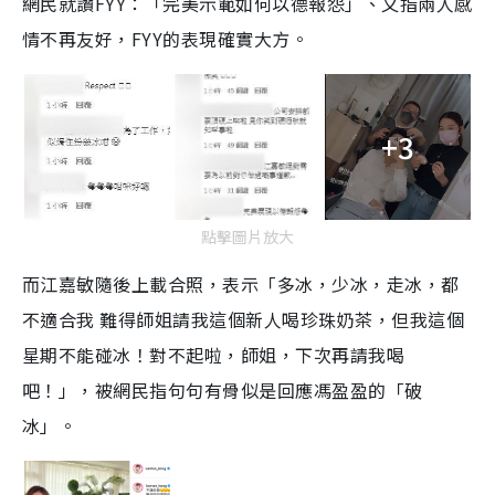
網民就讚FYY：「完美示範如何以德報怨」、又指兩人感
情不再友好，FYY的表現確實大方。
+3
點擊圖片放大
而江嘉敏隨後上載合照，表示「多冰，少冰，走冰，都
不適合我 難得師姐請我這個新人喝珍珠奶茶，但我這個
星期不能碰冰！對不起啦，師姐，下次再請我喝
吧！」，被網民指句句有骨似是回應馮盈盈的「破
冰」。