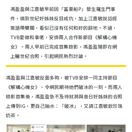
馮盈盈與江嘉敏早前因「富豪船P」發生羅生門事
件，搞到世紀好姊妹反目成仇，加上江嘉敏說話經
常語帶雙關，看似已沒有任何和好的餘地。不過，
TVB愛做和事佬，安排兩人合作新節目《解構心機
女》。兩人早前已完成首集錄影，馮盈盈隨即在網
上曬世紀合照，引起網民熱烈討論。
馮盈盈與江嘉敏反面多時，被TVB安排一同主持節目
《解構心機女》，令網民期待她們破冰的一刻。而兩人
錄影首集後，馮盈盈急不及待就將與昔日好姊妹的合照
上傳到IG，更自己抽水：「破冰」，又請江嘉敏飲珍珠
奶茶。