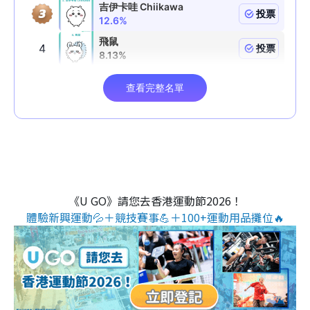
《U GO》請您去香港運動節2026！
體驗新興運動💦＋競技賽事💪＋100+運動用品攤位🔥