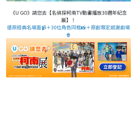
《U GO》請您去【名偵探柯南TV動畫播放30週年紀念
展】！
還原經典名場面📹＋30位角色同框📸＋原創限定感謝劇場
🍿