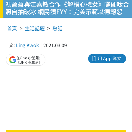
馮盈盈與江嘉敏合作《解構心機女》曬硬呔合
照自抽破冰 網民讚FYY：完美示範以德報怨
首頁
生活話題
熱話
文:
Ling Kwok
2021.03.09
在Google追蹤
用 App 睇文
《UHK 港生活》