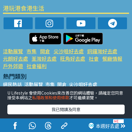
港玩港食港生活
活動展覽
市集
開倉
尖沙咀好去處
銅鑼灣好去處
元朗好去處
荃灣好去處
旺角好去處
社會
餐廳情報
戶外郊遊
社會福利
熱門類別
網民熱話
活動展覽
市集
開倉
尖沙咀好去處
銅鑼灣好去處
元朗好去處
荃灣好去處
旺角好去處
社會
U Lifestyle 會使用Cookies來改善您的網站體驗，請確定您同意
接受本網站之
私隱政策和使用條款
才可繼續瀏覽。
餐廳情報
戶外郊遊
熱門標籤
我已閱讀及同意
#UGO搵好去處
#人氣活動推介
#美食社群熱話
#親子玩樂好去處
#ULifestyle應用程式
#限時搶
本週好去處
#UJetso禮物放送
#ULifestyle商戶中心
#著數
#網絡熱話