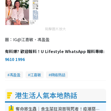
點擊圖片放大
圖：IG@江嘉敏、馮盈盈
有料爆? 歡迎報料！U Lifestyle WhatsApp 報料專線:
9610 1996
馮盈盈
江嘉敏
網絡熱話
港生活人氣本地熱話
1
奪命寄生蟲｜食生菜狂瀉首現死者！疫潮惡化錄1.8萬宗病例 揭洗菜3大謬誤