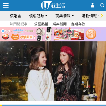
演唱會
優惠著數
玩樂情報
購物情報
熱門關鍵字：
公屋熱話
娛樂新聞
定期存款