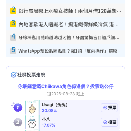
2
銀行高層戀上水療女技師！兩個月借128萬驚覺「沉船」沉落火海 揭背後疑似邪教操控賣淫
3
內地客歎港人唔識老！揭港鐵保鮮級冷氣 港人求放過：咪投訴
4
牙線棒亂用隨時越清越污糟！牙醫驚揭盲目過戶細菌恐致蛀牙：呢種先係日常真保養
5
WhatsApp預設貼圖點刪？揭1招「反向操作」還原簡潔介面 附3步實測教學