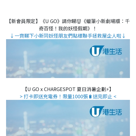
【新會員限定】《U GO》請你睇👹《蠟筆小新劇場版：千
奇百怪！我的妖怪假期》！
↓一齊睇下小新同妖怪朋友們點樣聯手拯救屋企人啦↓
【U GO x CHARGESPOT 夏日消暑企劃⚡】
> 打卡即送充電券！限量1000張🔋送完即止 <