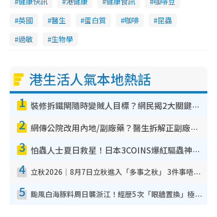
健康快訊
港健康
健康食訊
咖啡豆
英國
醫生
蛋白質
咖啡
昆蟲
過敏
生物學
港生活人氣本地熱話
1
裝修拆鐵閘隨時變賊人目標？網民揭2大關鍵用途：裝新式等於白裝？附新舊鐵閘分別
2
網傳公院改用內地/副廠藥？醫生拆解正副廠分別 揭4類人換藥隨時出事
3
怕蟲人士夏日救星！日本3COINS爆紅驅蟲神器$45起 1招「全程免觸碰」輕鬆搞定小強
4
立秋2026｜8月7日立秋進入「多事之秋」 3件事唔做得！專家教6招開運 清枱頭／銀包納氣接好運
5
颱風白海豚料周日襲浙江！經歷5次「眼牆置換」極罕見 成登陸內地最長途颱風