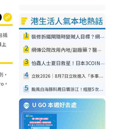
港生活人氣本地熱話
1
包括
裝修拆鐵閘隨時變賊人目標？網民揭2大關鍵用途：裝新式等於白裝？附新舊鐵閘分別
與上
2
網傳公院改用內地/副廠藥？醫生拆解正副廠分別 揭4類人換藥隨時出事
3
怕蟲人士夏日救星！日本3COINS爆紅驅蟲神器$45起 1招「全程免觸碰」輕鬆搞定小強
4
別，
立秋2026｜8月7日立秋進入「多事之秋」 3件事唔做得！專家教6招開運 清枱頭／銀包納氣接好運
ro。
5
颱風白海豚料周日襲浙江！經歷5次「眼牆置換」極罕見 成登陸內地最長途颱風
U GO 本週好去處