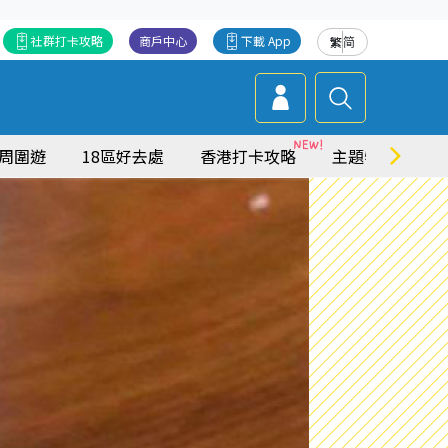
社群打卡攻略
商戶中心
下載 App
繁
简
周圍遊
18區好去處
香港打卡攻略
主題特集