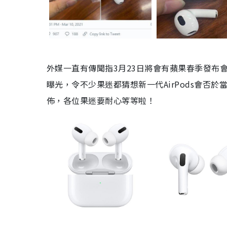
外媒一直有傳聞指
3
月
23
日將會有蘋果春季發布
曝光，令不少果迷都猜想新一代
AirPods
會否於
佈，各位果迷要耐心等等啦
！