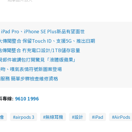
ad Pro、iPhone SE Plus新品有望面世
價手機6大傳聞整合 保留Touch ID、支援5G、推出日期
四大重點傳聞整合 冇充電口設計/1TB儲存容量
x 收貨發現郵件被調包打開驚見「液體版蘋果」
ji 情侶接吻、嘆氣表情符號新圖案登場
維修服務 簡單步驟檢查維修資格
報料專線:
9610 1996
會
airpods 3
無線耳機
設計
iPad
AirPods