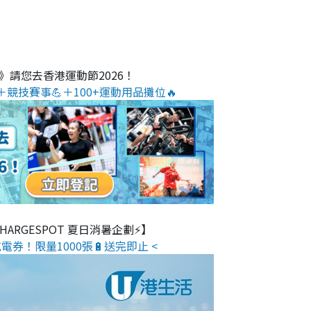
O》請您去香港運動節2026！
＋競技賽事💪＋100+運動用品攤位🔥
 CHARGESPOT 夏日消暑企劃⚡】
電券！限量1000張🔋送完即止 <