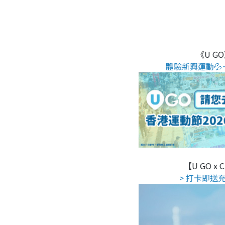
《U G
體驗新興運動💦
【U GO x
> 打卡即送充