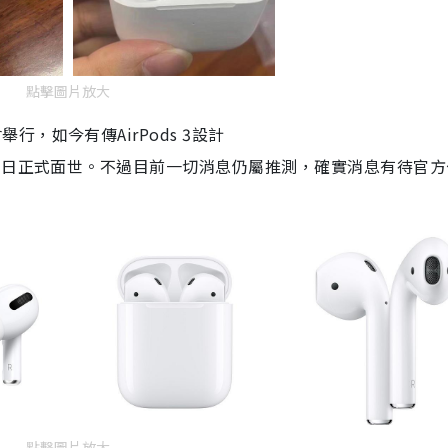
點擊圖片放大
會舉行，如今有傳
AirPods 3
設
計
當日正式面世。不過
目前一切消息仍屬推測，確實消息有待官方
點擊圖片放大