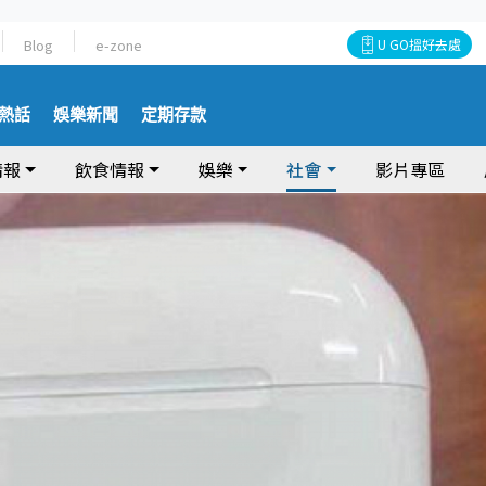
Blog
e-zone
U GO搵好去處
熱話
娛樂新聞
定期存款
情報
飲食情報
娛樂
社會
影片專區