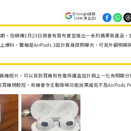
在Google追蹤
《UHK 港生活》
日期，但網傳3月23日將會有發布會並推出一系列蘋果新產品，
有網上爆料，聲稱是AirPods 3設計真身諜照曝光，可見外觀明顯
3的真機相片，
可以見到耳機和充電保護盒設計與上一化有明顯分
機柄較短，有機會令主動降噪功能效果減低不及AirPods P