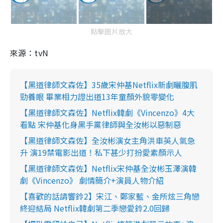
點擊圖片放大
來源：
tvN
【黑道律師文森佐】35歲宋仲基Netflix新劇曬腹肌
勁養眼 畢業相力證出道13年童顏外貌零變化
【黑道律師文森佐】Netflix韓劇《Vincenzo》4大
看點 宋仲基化身黑手黨律師與全汝彬以惡制惡
【黑道律師文森佐】全汝彬演女主角洪車英人氣急
升 演19禁電影出道！私下甚少打扮愛素顏示人
【黑道律師文森佐】Netflix宋仲基全汝彬玉澤演韓
劇《Vincenzo》 劇情簡介+演員人物介紹
【喜歡的話請響鈴2】宋江、鄭家藍、金所炫三角戀
終迎結局 Netflix韓劇第二季戀愛鈴2.0回歸