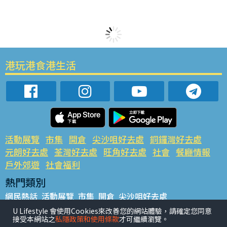
港玩港食港生活
活動展覽
市集
開倉
尖沙咀好去處
銅鑼灣好去處
元朗好去處
荃灣好去處
旺角好去處
社會
餐廳情報
戶外郊遊
社會福利
熱門類別
網民熱話
活動展覽
市集
開倉
尖沙咀好去處
銅鑼灣好去處
元朗好去處
荃灣好去處
旺角好去處
社會
U Lifestyle 會使用Cookies來改善您的網站體驗，請確定您同意
接受本網站之
私隱政策和使用條款
才可繼續瀏覽。
餐廳情報
戶外郊遊