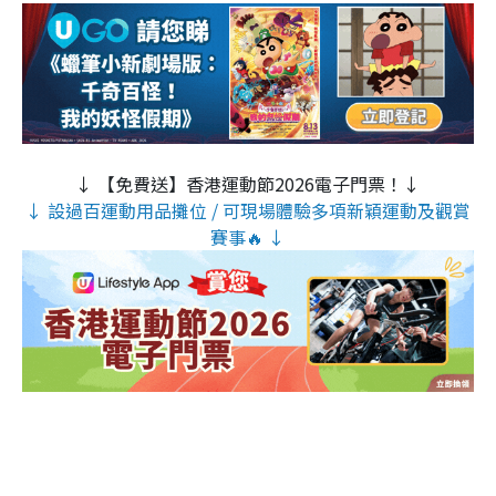
↓ 【免費送】香港運動節2026電子門票！↓
↓ 設過百運動用品攤位 / 可現場體驗多項新穎運動及觀賞
賽事🔥 ↓