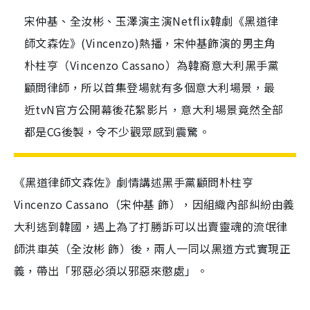
宋仲基、全汝彬、玉澤演主演Netflix韓劇《黑道律
師文森佐》(Vincenzo)熱播，宋仲基飾演的男主角
朴柱亨（Vincenzo Cassano）為韓裔意大利黑手黨
顧問律師，所以首集登場就有多個意大利場景，最
近tvN官方公開幕後花絮影片，意大利場景竟然全部
都是CG後製，令不少觀眾感到震驚。
《黑道律師文森佐》劇情講述黑手黨顧問朴柱亨
Vincenzo Cassano（宋仲基 飾），因組織內部糾紛由義
大利逃到韓國，遇上為了打勝訴可以出賣靈魂的流氓律
師洪車英（全汝彬 飾）後，兩人一同以黑道方式實現正
義，帶出「邪惡必須以邪惡來懲處」。