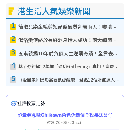
港生活人氣娛樂新聞
1
簡淑兒染金毛剪短頭髮氣質判若兩人！嚇壞老公麥大力都認唔出：「你做咩事？」
2
湯洛雯傳終於有好消息造人成功！兩大細節曝孕味極濃惹猜測：大肚婆先會咁！
3
五索親揭10年前負債人生逆襲奇蹟！全靠去一地方轉運後即遇上馬先生
4
林芊妤親解12年前「殘廁Gathering」真相！高層解約一句話重創尊嚴至今拒返TVB
5
《愛回家》隱形富豪臥虎藏龍！盤點12位財氣逼人的有錢藝人：呢位靚女3億身家唔憂做