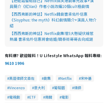
【把砒霜留給自己】Netflix搞笑港劇單元故事+演
員簡介《紅Van》作者小說改編10個cult極劇情
【西西弗斯的神話】Netflix韓劇曹承佑朴信惠
《Sisyphus: the myth》科幻劇情簡介+演員人物介
紹
【西西弗斯的神話】Netflix劇集埋5大懸疑伏線惹
熱議 曹承佑朴信惠將會結婚/韓泰術哥哥去向成謎
有料爆? 歡迎報料！U Lifestyle WhatsApp 報料專線:
9610 1996
黑道律師文森佐
劇集
Netflix
宋仲基
Vincenzo
意大利
葡萄園
律師
電視劇
ETF
南韓
電影