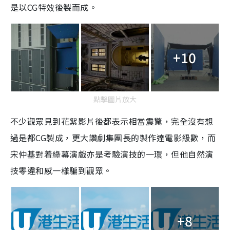
是以
CG
特效
後製而成。
+10
點擊圖片放大
不少觀眾見到花絮影片後都表示相當
震驚，完全沒有想
過是
都
CG
製成，更
大讚劇集團長的製作達電影級數，而
宋仲基對着綠幕演戲亦是考驗演技的一環，但他自然演
技零違和感一樣騙到觀眾。
+8