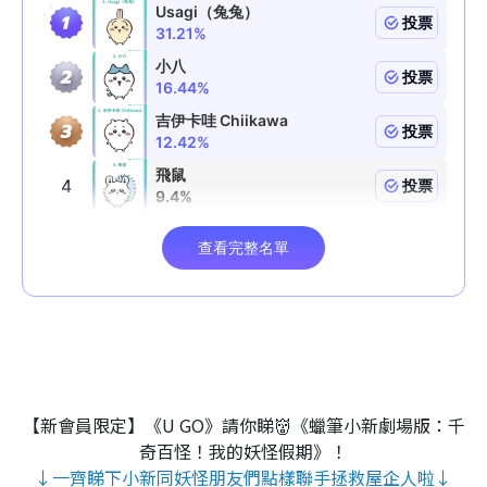
【新會員限定】《U GO》請你睇👹《蠟筆小新劇場版：千
奇百怪！我的妖怪假期》！
↓一齊睇下小新同妖怪朋友們點樣聯手拯救屋企人啦↓