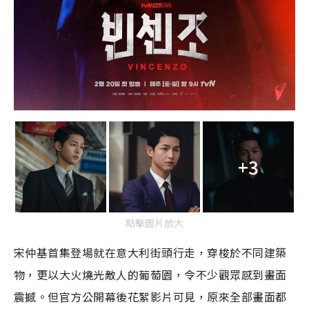
+3
點擊圖片放大
宋仲基首集登場就在意大利街頭行走，穿梭於不同建築
物，更以大火燒光敵人的葡萄園，令不少觀眾感到畫面
震撼。但官方公開幕後花絮影片可見，原來全部畫面都