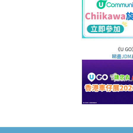
《U G
睇盡JDM