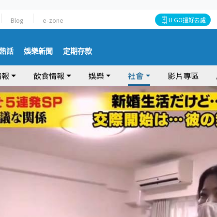
Blog
e-zone
U GO搵好去處
熱話
娛樂新聞
定期存款
情報
飲食情報
娛樂
社會
影片專區