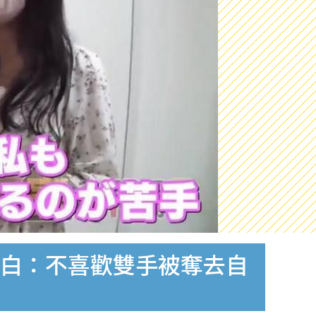
剖白：不喜歡雙手被奪去自