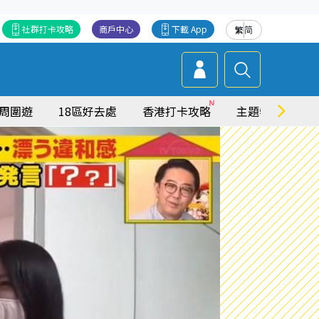
社群打卡攻略
商戶中心
下載 App
繁
简
周圍遊
18區好去處
香港打卡攻略
主題特集