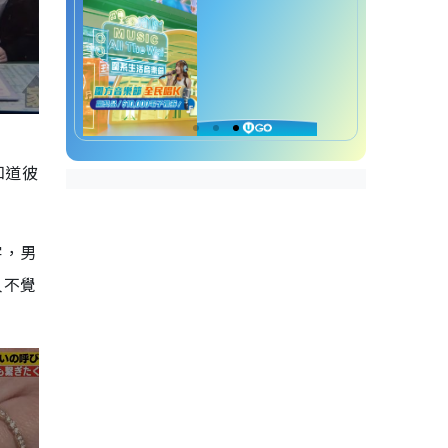
知道彼
字，男
人不覺