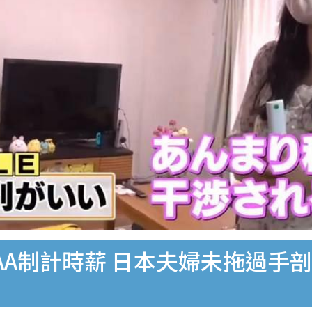
AA制計時薪 日本夫婦未拖過手