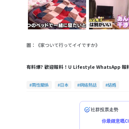
圖：《家ついて行ってイイですか》
有料爆? 歡迎報料！U Lifestyle WhatsApp 
兩性關係
日本
網絡熱話
結婚