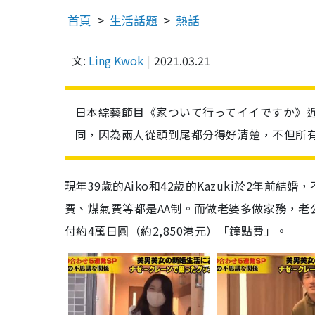
首頁
生活話題
熱話
文:
Ling Kwok
2021.03.21
日本綜藝節目《家ついて行ってイイですか》
同，因為兩人從頭到尾都分得好清楚，不但所有
現年39歲的Aiko和42歲的Kazuki於2年
費、煤氣費等都是AA制。而做老婆多做家務，老公
付約4萬日圓（約2,850港元）「鐘點費」。