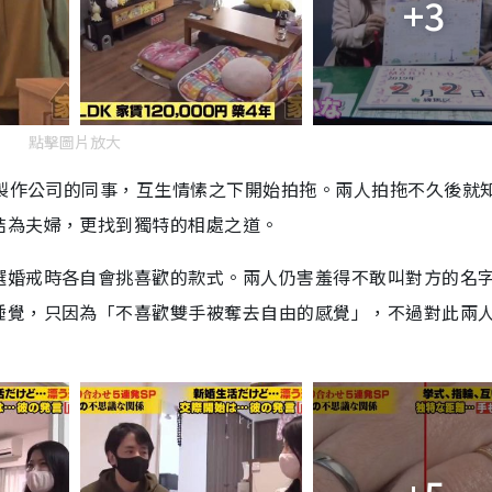
+3
點擊圖片放大
戲製作公司的同事，互生情愫之下開始拍拖。兩人拍拖不久後就
結為夫婦，更找到獨特的相處之道。
選婚戒時各自會挑喜歡的款式。兩人仍害羞得不敢叫對方的名
睡覺，只因為「不喜歡雙手被奪去自由的感覺」，不過對此兩