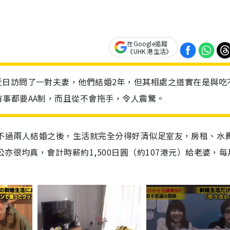
在Google追蹤
《UHK 港生活》
近日訪問了一對夫妻，他們結婚2年，但其相處之道實在是與吃
事都要AA制，而且從不會拖手，令人震驚。
前結婚，不過兩人結婚之後，生活就完全分得好清似足室友，房租、水
亦很均真，會計時薪約1,500日圓（約107港元）給老婆，每