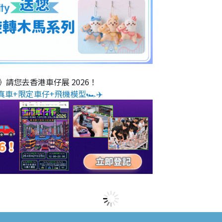
O》請您去香港車仔展 2026！
真車+限定車仔+飛機模型🏎️✈️