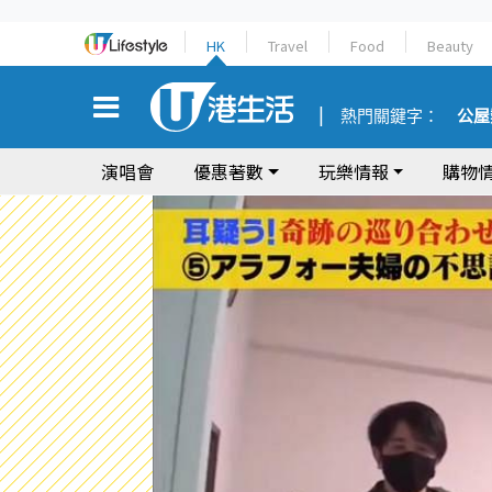
HK
Travel
Food
Beauty
熱門關鍵字：
公屋
演唱會
優惠著數
玩樂情報
購物