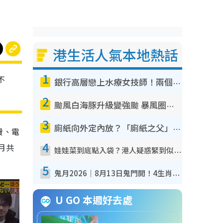
港生活人氣本地熱話
1
不
銀行高層戀上水療女技師！兩個月借128萬驚覺「沉船」沉落火海 揭背後疑似邪教操控賣淫
2
颱風白海豚升級變強颱 暴風圈半徑達320公里 面積足以覆蓋多個城市
3
廁紙向外定內放？「廁紙之父」專利圖曝光！官方揭正確擺法：放錯易貼牆積菌！
費、電
4
月共
娃娃菜到底點入袋？港人疑惑緊到似真空 揭包裝過程全靠1招：血汗錢唔易賺
5
鬼月2026｜8月13日鬼門開！4生肖迎財運大爆發！專家：屬Ｏ好手氣 宜買六合彩
U GO 本週好去處